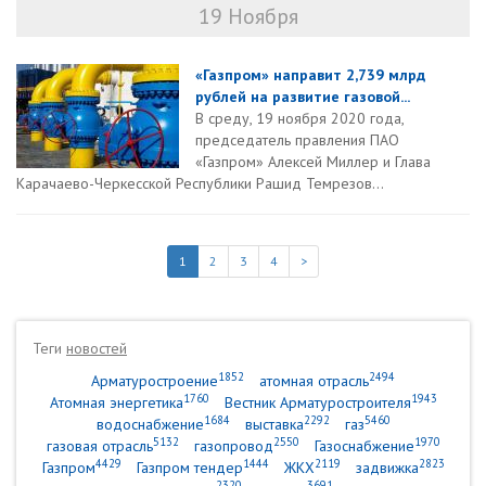
19 Ноября
«Газпром» направит 2,739 млрд
рублей на развитие газовой...
В среду, 19 ноября 2020 года,
председатель правления ПАО
«Газпром» Алексей Миллер и Глава
Карачаево-Черкесской Республики Рашид Темрезов...
1
2
3
4
>
Теги
новостей
1852
2494
Арматуростроение
атомная отрасль
1760
1943
Атомная энергетика
Вестник Арматуростроителя
1684
2292
5460
водоснабжение
выставка
газ
5132
2550
1970
газовая отрасль
газопровод
Газоснабжение
4429
1444
2119
2823
Газпром
Газпром тендер
ЖКХ
задвижка
2320
3691