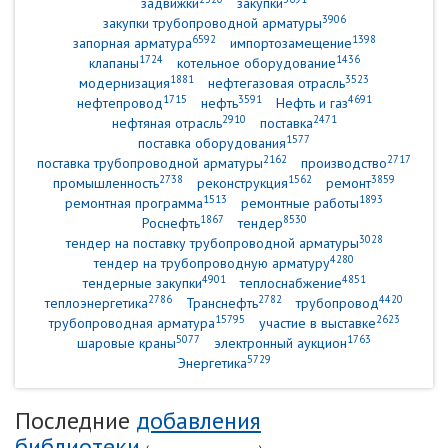
задвижки
закупки
3906
закупки трубопроводной арматуры
6592
1398
запорная арматура
импортозамещение
1724
1436
клапаны
котельное оборудование
1881
3523
модернизация
нефтегазовая отрасль
1715
3591
4691
нефтепровод
нефть
Нефть и газ
2910
2471
нефтяная отрасль
поставка
1577
поставка оборудования
2162
2717
поставка трубопроводной арматуры
производство
2738
1562
3859
промышленность
реконструкция
ремонт
1513
1893
ремонтная программа
ремонтные работы
1867
8530
Роснефть
тендер
3028
тендер на поставку трубопроводной арматуры
4280
тендер на трубопроводную арматуру
4901
4851
тендерные закупки
теплоснабжение
2786
2782
4420
теплоэнергетика
Транснефть
трубопровод
15795
2623
трубопроводная арматура
участие в выставке
5077
1763
шаровые краны
электронный аукцион
5729
Энергетика
Последние
добавления
библиотеки