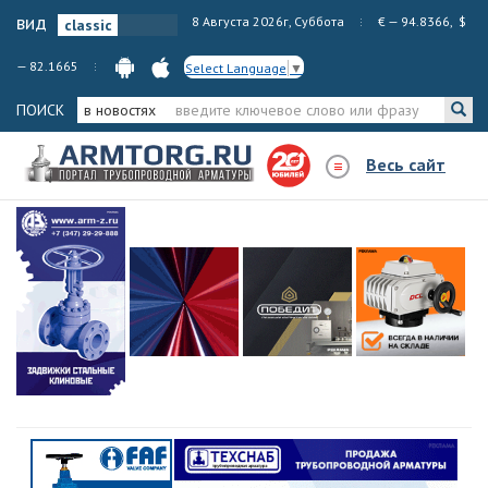
вид
8 Августа 2026г, Суббота
€ — 94.8366, $
— 82.1665
Select Language
▼
ПОИСК
в новостях
Весь сайт