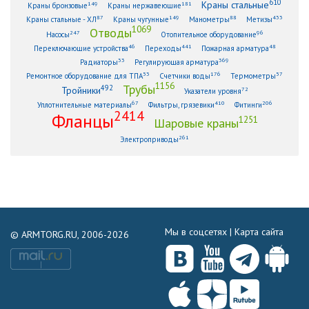
610
Краны стальные
149
181
Краны бронзовые
Краны нержавеющие
87
149
88
433
Краны стальные - ХЛ
Краны чугунные
Манометры
Метизы
1069
Отводы
247
96
Насосы
Отопительное оборудование
46
441
48
Переключающие устройства
Переходы
Пожарная арматура
33
369
Радиаторы
Регулирующая арматура
53
176
57
Ремонтное оборудование для ТПА
Счетчики воды
Термометры
1156
Трубы
492
Тройники
72
Указатели уровня
67
410
206
Уплотнительные материалы
Фильтры, грязевики
Фитинги
2414
Фланцы
1251
Шаровые краны
261
Электроприводы
Мы в соцсетях |
Карта сайта
© ARMTORG.RU, 2006-2026