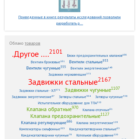
Приведенные в книге результаты исследований позволили
разработать р...
Облако
товаров
2101
.Другое ....
166
Блоки предохранительных клапанов
933
Вентили стальные
161
Вентили бронзовые
555
Вентили чугунные
146
Вентили энергетические
373
Задвижки нержавеющие
2167
Задвижки стальные
1107
Задвижки чугунные
371
Задвижки стальные - ХЛ
87
304
338
Задвижки энергетические
Затворы стальные
Затворы чугунные
119
Испытательное оборудование для ТПА
970
Клапана обратные
61
Клапана отсечные
1127
Клапана предохранительные
686
Клапана регулирующие
128
Клапана энергетические
203
63
Компенсаторы сильфонные
Конденсатоотводчики стальные
70
220
Конденсатоотводчики чугунные
Котельное оборудование