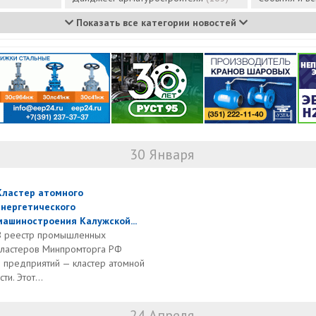
Показать все категории новостей
30 Января
Кластер атомного
энергетического
машиностроения Калужской...
В реестр промышленных
кластеров Минпромторга РФ
 предприятий — кластер атомной
и. Этот...
24 Апреля