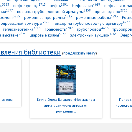
3523
1715
3591
4689
ь
нефтепровод
нефть
Нефть и газ
нефтяная отра
1577
2158
2716
ния
поставка трубопроводной арматуры
производство
3855
1513
1893
ремонт
ремонтная программа
ремонтные работы
Росн
3025
4277
убопроводной арматуры
тендер на трубопроводную арматуру
2786
2782
4416
теплоэнергетика
Транснефть
трубопровод
трубопров
2623
5077
1763
в выставке
шаровые краны
электронный аукцион
Энерг
вления библиотеки
(
предложить книгу
)
гаязова
Книга Олега Шпакова «Моя жизнь и
Приведе
арматура» жизнь автора от
исследова
рождения...