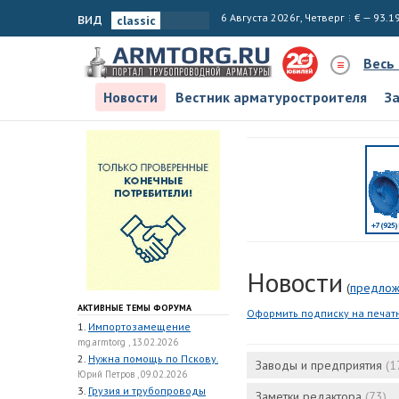
вид
6 Августа 2026г, Четверг
€ — 93.1
Весь
Новости
Вестник арматуростроителя
З
Новости
(
предлож
АКТИВНЫЕ ТЕМЫ ФОРУМА
Оформить подписку на печат
1.
Импортозамещение
mg.armtorg , 13.02.2026
2.
Нужна помощь по Пскову.
Заводы и предприятия
(1
Юрий Петров , 09.02.2026
3.
Грузия и трубопроводы
Заметки редактора
(73)