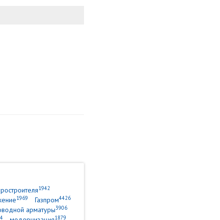
1942
уростроителя
1969
4426
жение
Газпром
3906
оводной арматуры
4
1879
модернизация