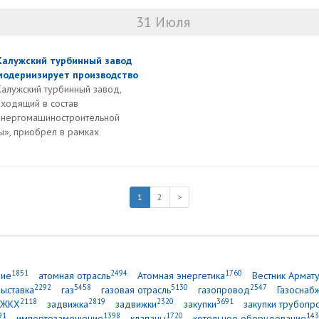
31 Июля
Калужский турбинный завод
модернизирует производство
Калужский турбинный завод,
входящий в состав
энергомашиностроительной
», приобрел в рамках
1
2
>
1851
2494
1760
ние
атомная отрасль
Атомная энергетика
Вестник Армат
2292
5458
5130
2547
выставка
газ
газовая отрасль
газопровод
Газоснаб
2118
2819
2320
3691
ЖКХ
задвижка
задвижки
закупки
закупки трубопр
91
1398
1720
143
импортозамещение
клапаны
котельное оборудование