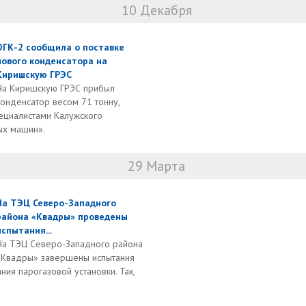
10 Декабря
ОГК-2 сообщила о поставке
нового конденсатора на
Киришскую ГРЭС
На Киришскую ГРЭС прибыл
конденсатор весом 71 тонну,
ециалистами Калужского
ых машин».
29 Марта
На ТЭЦ Северо-Западного
района «Квадры» проведены
испытания...
На ТЭЦ Северо-Западного района
«Квадры» завершены испытания
я парогазовой установки. Так,