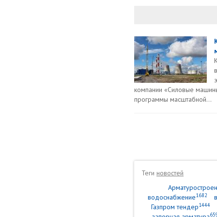
компании «Силовые машины
программы масштабной...
Теги
новостей
Арматурострое
1682
водоснабжение
1444
Газпром тендер
65
запорная арматура