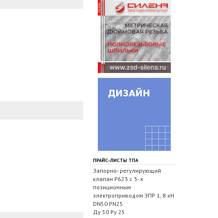
ПРАЙС-ЛИСТЫ ТПА
Запорно- регулирующий
клапан Р623 с 3- х
позиционным
электроприводом ЭПР 1, 8 кН
DN50 PN25
Ду 50 Ру 25