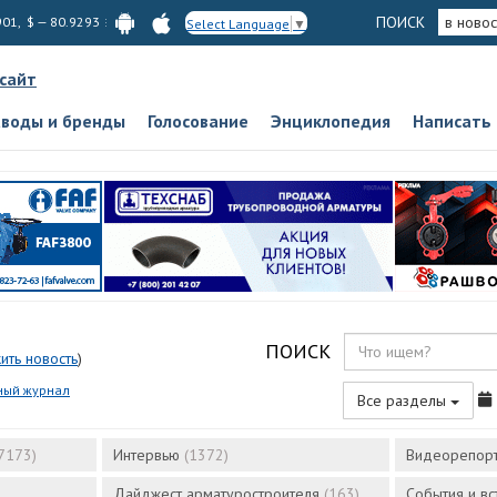
ПОИСК
в новос
901, $ — 80.9293
Select Language
▼
 сайт
аводы и бренды
Голосование
Энциклопедия
Написать
ПОИСК
ить новость
)
ный журнал
Все разделы
7173)
Интервью
(1372)
Видеорепор
Дайджест арматуростроителя
(163)
События и в