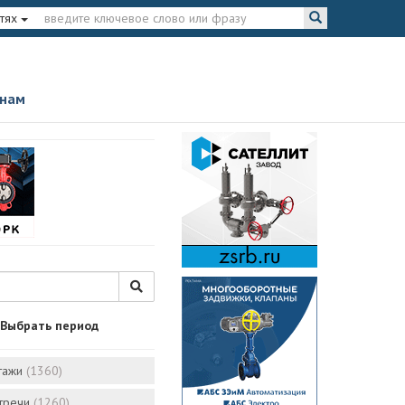
тях
 нам
Выбрать период
тажи
(1360)
стречи
(1260)