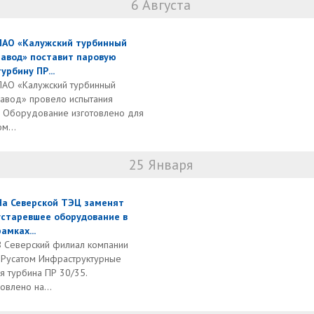
6 Августа
ПАО «Калужский турбинный
завод» поставит паровую
турбину ПР...
ПАО «Калужский турбинный
завод» провело испытания
. Оборудование изготовлено для
м...
25 Января
На Северской ТЭЦ заменят
устаревшее оборудование в
рамках...
В Северский филиал компании
«Русатом Инфраструктурные
я турбина ПР 30/35.
влено на...