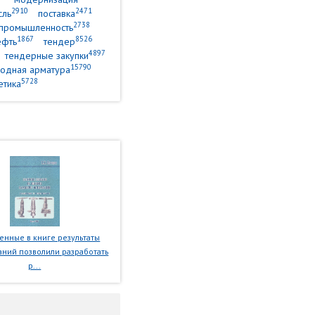
2910
2471
сль
поставка
2738
промышленность
1867
8526
ефть
тендер
4897
тендерные закупки
15790
одная арматура
5728
етика
нные в книге результаты
ний позволили разработать
р...