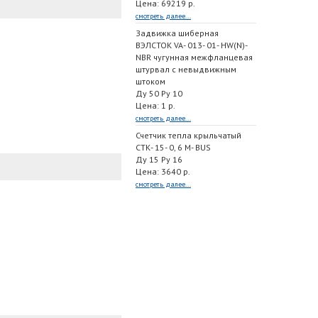
Цена: 69219 р.
смотреть далее...
Задвижка шиберная
ВЭЛСТОК VA- 013- 01- HW(N)-
NBR чугунная межфланцевая
штурвал с невыдвижным
штоком
Ду 50 Ру 10
Цена: 1 р.
смотреть далее...
Счетчик тепла крыльчатый
СТК- 15- 0, 6 M- BUS
Ду 15 Ру 16
Цена: 3640 р.
смотреть далее...