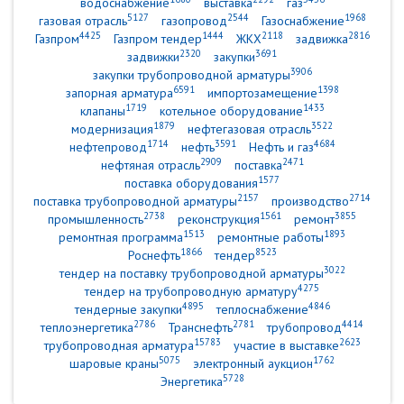
водоснабжение
выставка
газ
5127
2544
1968
газовая отрасль
газопровод
Газоснабжение
4425
1444
2118
2816
Газпром
Газпром тендер
ЖКХ
задвижка
2320
3691
задвижки
закупки
3906
закупки трубопроводной арматуры
6591
1398
запорная арматура
импортозамещение
1719
1433
клапаны
котельное оборудование
1879
3522
модернизация
нефтегазовая отрасль
1714
3591
4684
нефтепровод
нефть
Нефть и газ
2909
2471
нефтяная отрасль
поставка
1577
поставка оборудования
2157
2714
поставка трубопроводной арматуры
производство
2738
1561
3855
промышленность
реконструкция
ремонт
1513
1893
ремонтная программа
ремонтные работы
1866
8523
Роснефть
тендер
3022
тендер на поставку трубопроводной арматуры
4275
тендер на трубопроводную арматуру
4895
4846
тендерные закупки
теплоснабжение
2786
2781
4414
теплоэнергетика
Транснефть
трубопровод
15783
2623
трубопроводная арматура
участие в выставке
5075
1762
шаровые краны
электронный аукцион
5728
Энергетика