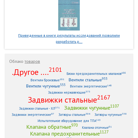
Приведенные в книге результаты исследований позволили
разработать р...
Облако
товаров
2101
.Другое ....
166
Блоки предохранительных клапанов
933
Вентили стальные
161
Вентили бронзовые
555
Вентили чугунные
146
Вентили энергетические
373
Задвижки нержавеющие
2167
Задвижки стальные
1107
Задвижки чугунные
371
Задвижки стальные - ХЛ
87
304
338
Задвижки энергетические
Затворы стальные
Затворы чугунные
119
Испытательное оборудование для ТПА
970
Клапана обратные
61
Клапана отсечные
1127
Клапана предохранительные