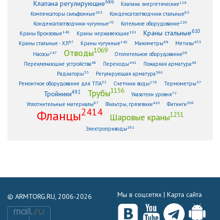
686
Клапана регулирующие
128
Клапана энергетические
203
63
Компенсаторы сильфонные
Конденсатоотводчики стальные
70
220
Конденсатоотводчики чугунные
Котельное оборудование
610
Краны стальные
149
181
Краны бронзовые
Краны нержавеющие
87
149
88
433
Краны стальные - ХЛ
Краны чугунные
Манометры
Метизы
1069
Отводы
247
96
Насосы
Отопительное оборудование
46
441
48
Переключающие устройства
Переходы
Пожарная арматура
33
369
Радиаторы
Регулирующая арматура
53
176
57
Ремонтное оборудование для ТПА
Счетчики воды
Термометры
1156
Трубы
492
Тройники
72
Указатели уровня
67
410
206
Уплотнительные материалы
Фильтры, грязевики
Фитинги
2414
Фланцы
1251
Шаровые краны
261
Электроприводы
Мы в соцсетях |
Карта сайта
© ARMTORG.RU, 2006-2026