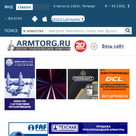
вид
6 Августа 2026г, Четверг
€ — 93.1901, $
— 80.9293
Select Language
▼
ПОИСК
в новостях
Весь сайт