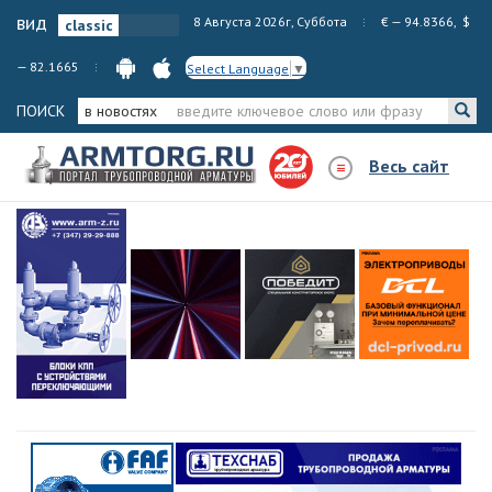
вид
8 Августа 2026г, Суббота
€ — 94.8366, $
— 82.1665
Select Language
▼
ПОИСК
в новостях
Весь сайт