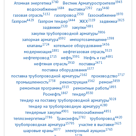
1760
1943
Атомная энергетика
Вестник Арматуростроителя
1684
2292
5460
водоснабжение
выставка
газ
5132
2550
1970
газовая отрасль
газопровод
Газоснабжение
4429
1444
2119
2823
Газпром
Газпром тендер
ЖКХ
задвижка
2320
3691
задвижки
закупки
3906
закупки трубопроводной арматуры
6592
1398
запорная арматура
импортозамещение
1724
1436
клапаны
котельное оборудование
1881
3523
модернизация
нефтегазовая отрасль
1715
3591
4691
нефтепровод
нефть
Нефть и газ
2910
2471
нефтяная отрасль
поставка
1577
поставка оборудования
2162
2717
поставка трубопроводной арматуры
производство
2738
1562
3859
промышленность
реконструкция
ремонт
1513
1893
ремонтная программа
ремонтные работы
1867
8530
Роснефть
тендер
3028
тендер на поставку трубопроводной арматуры
4280
тендер на трубопроводную арматуру
4901
4851
тендерные закупки
теплоснабжение
2786
2782
4420
теплоэнергетика
Транснефть
трубопровод
15795
2623
трубопроводная арматура
участие в выставке
5077
1763
шаровые краны
электронный аукцион
5729