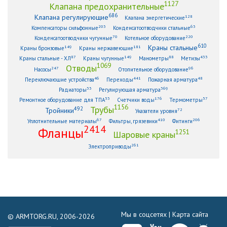
1127
Клапана предохранительные
686
Клапана регулирующие
128
Клапана энергетические
203
63
Компенсаторы сильфонные
Конденсатоотводчики стальные
70
220
Конденсатоотводчики чугунные
Котельное оборудование
610
Краны стальные
149
181
Краны бронзовые
Краны нержавеющие
87
149
88
433
Краны стальные - ХЛ
Краны чугунные
Манометры
Метизы
1069
Отводы
247
96
Насосы
Отопительное оборудование
46
441
48
Переключающие устройства
Переходы
Пожарная арматура
33
369
Радиаторы
Регулирующая арматура
53
176
57
Ремонтное оборудование для ТПА
Счетчики воды
Термометры
1156
Трубы
492
Тройники
72
Указатели уровня
67
410
206
Уплотнительные материалы
Фильтры, грязевики
Фитинги
2414
Фланцы
1251
Шаровые краны
261
Электроприводы
Мы в соцсетях |
Карта сайта
© ARMTORG.RU, 2006-2026