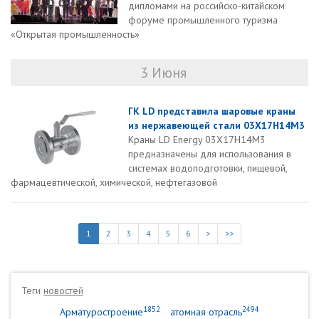
дипломами на российско-китайском
форуме промышленного туризма
«Открытая промышленность»
3 Июня
ГК LD представила шаровые краны
из нержавеющей стали 03Х17Н14М3
Краны LD Energy 03Х17Н14М3
предназначены для использования в
системах водоподготовки, пищевой,
фармацевтической, химической, нефтегазовой
1
2
3
4
5
6
>
>>
Теги
новостей
1852
2494
Арматуростроение
атомная отрасль