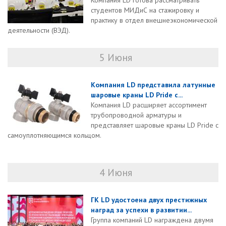
Компания LD готова рассматривать
студентов МИДиС на стажировку и
практику в отдел внешнеэкономической
деятельности (ВЭД).
5 Июня
Компания LD представила латунные
шаровые краны LD Pride с...
Компания LD расширяет ассортимент
трубопроводной арматуры и
представляет шаровые краны LD Pride с
самоуплотняющимся кольцом.
4 Июня
ГК LD удостоена двух престижных
наград за успехи в развитии...
Группа компаний LD награждена двумя