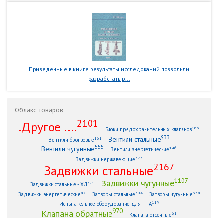
Приведенные в книге результаты исследований позволили
разработать р...
Облако
товаров
2101
.Другое ....
166
Блоки предохранительных клапанов
933
Вентили стальные
161
Вентили бронзовые
555
Вентили чугунные
146
Вентили энергетические
373
Задвижки нержавеющие
2167
Задвижки стальные
1107
Задвижки чугунные
371
Задвижки стальные - ХЛ
87
304
338
Задвижки энергетические
Затворы стальные
Затворы чугунные
119
Испытательное оборудование для ТПА
970
Клапана обратные
61
Клапана отсечные