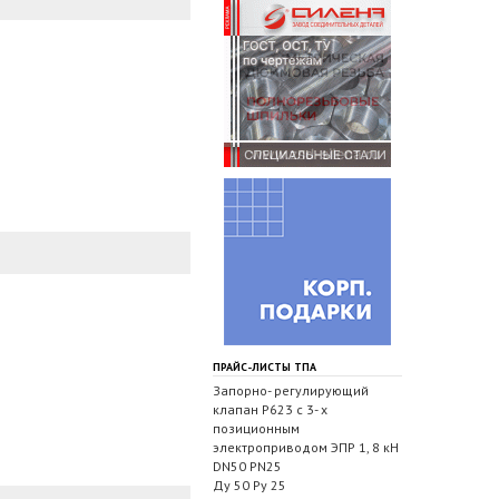
ПРАЙС-ЛИСТЫ ТПА
Запорно- регулирующий
клапан Р623 с 3- х
позиционным
электроприводом ЭПР 1, 8 кН
DN50 PN25
Ду 50 Ру 25