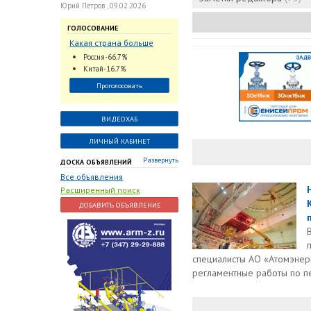
Юрий Петров , 09.02.2026
ГОЛОСОВАНИЕ
Какая страна больше
всего поставляет
Россия-66.7%
трубопроводную
Китай-16.7%
арматуру в химическую
Проголосовать
отрасль?
ВИДЕОХАБ
ЛИЧНЫЙ КАБИНЕТ
Развернуть
ДОСКА ОБЪЯВЛЕНИЙ
Все объявления
Расширенный поиск
ДОБАВИТЬ ОБЪЯВЛЕНИЕ
специалисты АО «Атомэнер
регламентные работы по пе