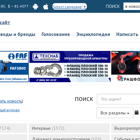
ПОИСК
в новос
585, $ — 81.4077
Select Language
▼
 сайт
аводы и бренды
Голосование
Энциклопедия
Написать
ПОИСК
ить новость
)
ный журнал
Все разделы
7174)
Интервью
(1372)
Видеорепор
Дайджест арматуростроителя
(163)
События и в