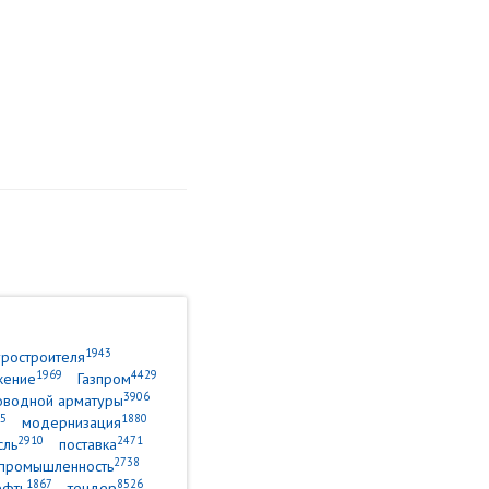
1943
уростроителя
1969
4429
жение
Газпром
3906
оводной арматуры
5
1880
модернизация
2910
2471
сль
поставка
2738
промышленность
1867
8526
ефть
тендер