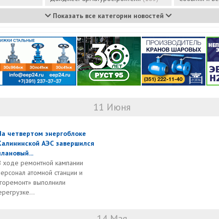
Показать все категории новостей
11 Июня
На четвертом энергоблоке
Калининской АЭС завершился
плановый...
В ходе ремонтной кампании
персонал атомной станции и
горемонт» выполнили
регрузке...
14 Мая