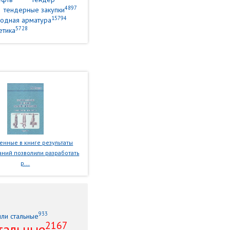
4897
тендерные закупки
15794
одная арматура
5728
етика
нные в книге результаты
ний позволили разработать
р...
933
или стальные
2167
тальные