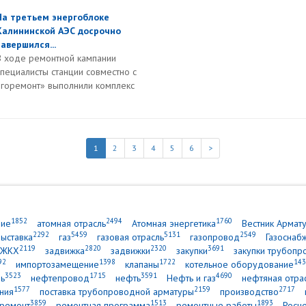
На третьем энергоблоке
Калининской АЭС досрочно
завершился...
В ходе ремонтной кампании
специалисты станции совместно с
горемонт» выполнили комплекс
1
2
3
4
5
6
>
1852
2494
1760
ние
атомная отрасль
Атомная энергетика
Вестник Армат
2292
5459
5131
2549
выставка
газ
газовая отрасль
газопровод
Газоснаб
2119
2820
2320
3691
ЖКХ
задвижка
задвижки
закупки
закупки трубопр
92
1398
1722
143
импортозамещение
клапаны
котельное оборудование
3523
1715
3591
4690
ь
нефтепровод
нефть
Нефть и газ
нефтяная отра
1577
2159
2717
ния
поставка трубопроводной арматуры
производство
3859
1513
1893
ремонт
ремонтная программа
ремонтные работы
Росн