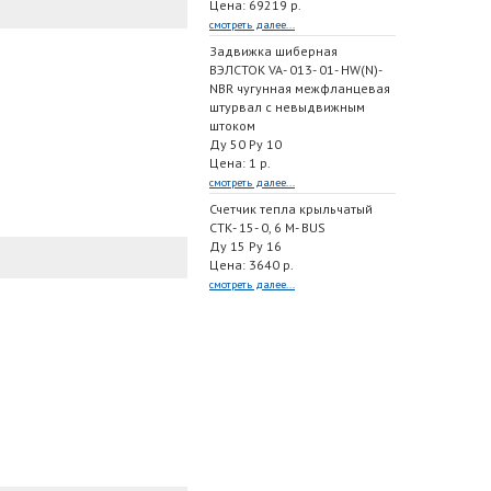
Цена: 69219 р.
смотреть далее...
Задвижка шиберная
ВЭЛСТОК VA- 013- 01- HW(N)-
NBR чугунная межфланцевая
штурвал с невыдвижным
штоком
Ду 50 Ру 10
Цена: 1 р.
смотреть далее...
Счетчик тепла крыльчатый
СТК- 15- 0, 6 M- BUS
Ду 15 Ру 16
Цена: 3640 р.
смотреть далее...