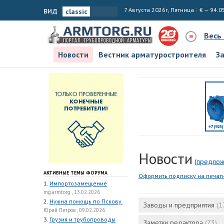
вид
7 Августа 2026г, Пятница
€ — 94.0
Весь
Новости
Вестник арматуростроителя
З
Новости
(
предлож
АКТИВНЫЕ ТЕМЫ ФОРУМА
Оформить подписку на печат
1.
Импортозамещение
mg.armtorg , 13.02.2026
2.
Нужна помощь по Пскову.
Заводы и предприятия
(1
Юрий Петров , 09.02.2026
3.
Грузия и трубопроводы
Заметки редактора
(73)