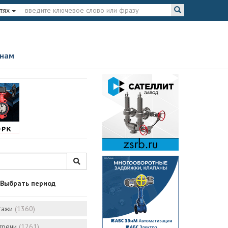
тях
 нам
Выбрать период
тажи
(1360)
стречи
(1261)