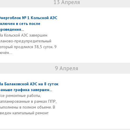
13 Апреля
Энергоблок № 1 Кольской АЭС
включен в сеть после
проведения...
На Кольской АЭС завершен
планово-предупредительный
оторый продлился 38,5 суток. 9
ючён...
9 Апреля
На Балаковской АЭС на 8 суток
раньше графика завершен...
Все ремонтные работы,
запланированные в рамках ППР,
выполнены в полном объеме. В
веден капитальный ремонт