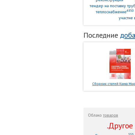
тендер на поставку тр
4850
теплоснабжение
участие 
Последние
доба
Сборник статей Кима Мир
Облако
товаров
.Другое .
555