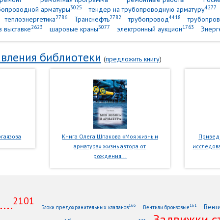
3025
4277
убопроводной арматуры
тендер на трубопроводную арматуру
2786
2782
4418
теплоэнергетика
Транснефть
трубопровод
трубопров
2623
5077
1763
в выставке
шаровые краны
электронный аукцион
Энерг
вления библиотеки
(
предложить книгу
)
гаязова
Книга Олега Шпакова «Моя жизнь и
Приведе
арматура» жизнь автора от
исследова
рождения...
2101
...
Вент
166
161
Блоки предохранительных клапанов
Вентили бронзовые
Задвижки с