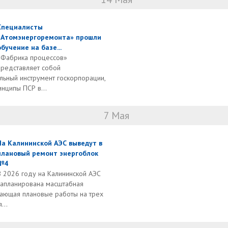
Специалисты
«Атомэнергоремонта» прошли
обучение на базе...
«Фабрика процессов»
представляет собой
льный инструмент госкорпорации,
нципы ПСР в...
7 Мая
На Калининской АЭС выведут в
плановый ремонт энергоблок
№4
В 2026 году на Калининской АЭС
запланирована масштабная
чающая плановые работы на трех
...