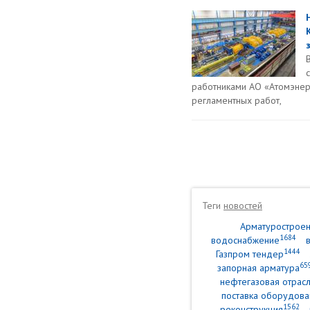
работниками АО «Атомэнер
регламентных работ,
Теги
новостей
Арматурострое
1684
водоснабжение
1444
Газпром тендер
65
запорная арматура
нефтегазовая отрасл
поставка оборудова
1562
реконструкция