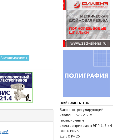
Атомэнергоремонт
ПРАЙС-ЛИСТЫ ТПА
Запорно- регулирующий
клапан Р623 с 3- х
позиционным
электроприводом ЭПР 1, 8 кН
DN50 PN25
цией
Ду 50 Ру 25