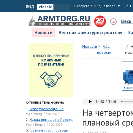
вид
6 Августа 2026г, Четверг
€ — 93.1
Весь
Новости
Вестник арматуростроителя
З
Новости
АЭС
Н
новости
мод
АКТИВНЫЕ ТЕМЫ ФОРУМА
1.
Импортозамещение
На четверто
mg.armtorg , 13.02.2026
плановый ср
2.
Нужна помощь по Пскову.
Юрий Петров , 09.02.2026
3.
Грузия и трубопроводы