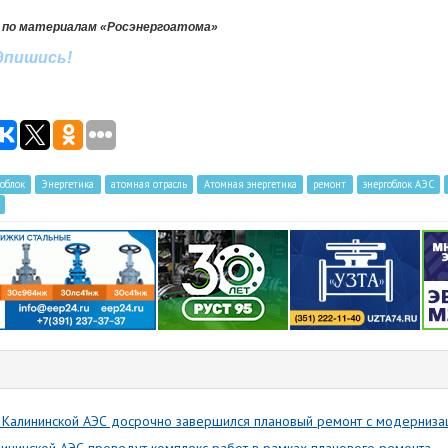
 по материалам «Росэнергоатома»
одпишись!
гоблок
Энергетика
атомная отрасль
Атомная энергетика
ремонт
энергоблок АЭС
 Калининской АЭС досрочно завершился плановый ремонт с модерниза