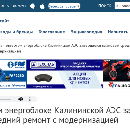
ПОИСК
в новос
901, $ — 80.9293
Select Language
▼
 сайт
аводы и бренды
Голосование
Энциклопедия
Написать
а четвертом энергоблоке Калининской АЭС завершился плановый сред
ернизацией
м энергоблоке Калининской АЭС з
едний ремонт с модернизацией