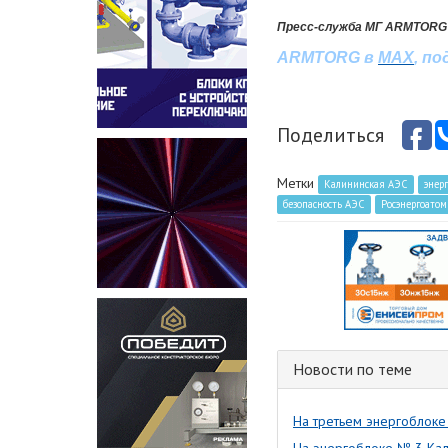
Пресс-служба МГ ARMTORG
ARMTORG в
MAX
, п
Поделиться
Метки
Калининская АЭС
энер
безопасность АЭС
Росэнергоатом
Новости по теме
На третьем энергоблоке