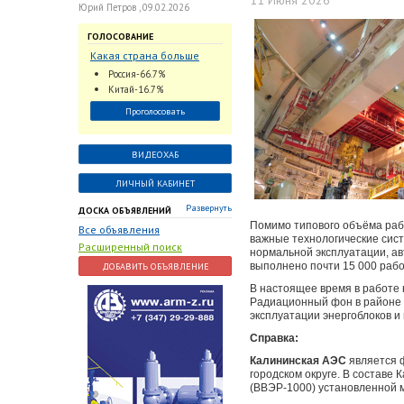
11 Июня 2026
Юрий Петров , 09.02.2026
ГОЛОСОВАНИЕ
Какая страна больше
всего поставляет
Россия-66.7%
трубопроводную
Китай-16.7%
арматуру в химическую
Проголосовать
отрасль?
ВИДЕОХАБ
ЛИЧНЫЙ КАБИНЕТ
Развернуть
ДОСКА ОБЪЯВЛЕНИЙ
Помимо типового объёма раб
Все объявления
важные технологические сист
Расширенный поиск
нормальной эксплуатации, ав
выполнено почти 15 000 рабо
ДОБАВИТЬ ОБЪЯВЛЕНИЕ
В настоящее время в работе 
Радиационный фон в районе 
эксплуатации энергоблоков 
Справка:
Калининская АЭС
является 
городском округе. В составе
(ВВЭР-1000) установленной 