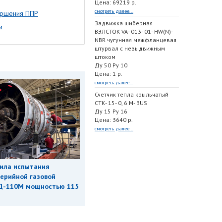
Цена: 69219 р.
смотреть далее...
ершения ППР
Задвижка шиберная
и
ВЭЛСТОК VA- 013- 01- HW(N)-
NBR чугунная межфланцевая
штурвал с невыдвижным
штоком
Ду 50 Ру 10
Цена: 1 р.
смотреть далее...
Счетчик тепла крыльчатый
СТК- 15- 0, 6 M- BUS
Ду 15 Ру 16
Цена: 3640 р.
смотреть далее...
ила испытания
ерийной газовой
Д-110М мощностью 115