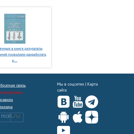
нные в книге результаты
ний позволили разработать
р...
Мы в соцсетях |
Карта
братная связь
сайта
rmtorg.News
равила
еклама