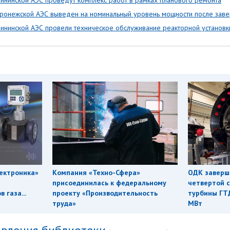
ининской АЭС проведут комплекс работ в рамках планового ремонта
ронежской АЭС выведен на номинальный уровень мощности после зав
ининской АЭС провели техническое обслуживание реакторной установк
ектроника»
Компания «Техно-Сфера»
ОДК заверш
присоединилась к федеральному
четвертой с
 газа...
проекту «Производительность
турбины ГТ
труда»
МВт