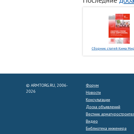
Последние
доба
Сборник статей Кима Мир
© ARMTORG.RU, 2006-
Форум
2026
Новости
Консультации
Доска объявлений
Вестник арматуростроите
Видео
Библиотека инженера