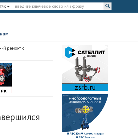
тях
 нам
ний ремонт с
авершился