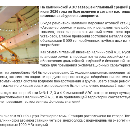
На Калининской АЭС завершен плановый средний р
июня 2026 года он был включен в сеть и к настоя
номинальный уровень мощности.
В ходе ремонтной кампании персонал атомной станц
«Атомэнергоремонт» выполнили регламентные работ
топлива, провели профилактический ремонт реактор
установок, а также проверили состояние металла ос
обследовали 8 500 теплообменных трубок в двух из 
энергоблока.
Как отметил главный инженер Калининской АЭС Рус
плановые ремонты проводятся на всех российских а
обеспечения дальнейшей надёжной и безопасной эк
также для повышения эксплуатационных характерист
от, на энергоблоке №4 было реализовано 11 модернизационных мероприятий
емы, как: система подпитки-продувки первого контура, общеблочная систем
томатическая система водяного пожаротушения и другие. Всего в ходе ремо
т различного характера, к их проведению было привлечено порядка 2 тысяч ч
находятся энергоблоки №№1, 2, 3 и 4 Калининской АЭС, которые несут суммар
расположения Калининской АЭС и на прилегающей территории соответству
и не превышает естественных фоновых значений.
филиалом АО «Концерн Росэнергоатом». Станция расположена на севере Тве
 Калининской атомной станции четыре энергоблока с водо-водяными энергети
мощностью 1000 МВт каждый.