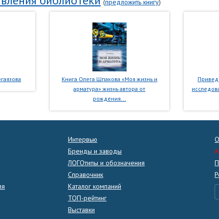
вления библиотеки
(
предложить книгу
)
гаязова
Книга Олега Шпакова «Моя жизнь и
Приведе
арматура» жизнь автора от
исследова
рождения...
Интервью
О
Бренды и заводы
A
ЛОГОтипы и обозначения
П
Справочник
Р
ля
Каталог компаний
ТОП-рейтинг
Выставки