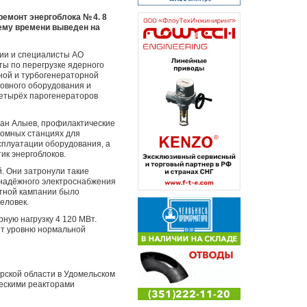
емонт энергоблока № 4. 8
щему времени выведен на
ии и специалисты АО
ы по перегрузке ядерного
ной и турбогенераторной
новного оборудования и
четырёх парогенераторов
лан Алыев, профилактические
томных станциях для
сплуатации оборудования, а
ик энергоблоков.
. Они затронули такие
а надёжного электроснабжения
нтной кампании было
еловек.
ную нагрузку 4 120 МВт.
ет уровню нормальной
рской области в Удомельском
ческими реакторами