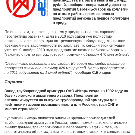
производства в 2 раза и выйти на 1 млрд
рублей, сообщил генеральный директор
предприятия Сергей Бочаров на коллегии
по итогам работы промышленных
предприятий региона за первое полугодие
в среду.
По его словам, в настоящее время у предприятия есть хорошие
перспективы развития. Если в 2010 году завод уже полностью
останавливался, переходил на трехдневную рабочую неделю, накопил
трехмесячные задолженности по зарплате, то сегодня этой ситуации
уже нет. С ноября 2010 года предприятие начало набирать обороты и
"закончило год по выпуску готовой продукции объемом 470 млн рублей".
"Сегодня это показатель полугодия. В первом полугодии товарной
продукции выпущено на сумму 420 млн рублей. Цель у предприятия -
по 2011 году выйти на 1 млрд рублей",
- сообщил С.Бочаров
Справка:
Завод трубопроводной арматуры ОАО «Икар» создан в 1992 году на
базе курганского арматурного завода. Предприятие
специализируется на выпуске трубопроводной арматуры для
нефтяной и газовой промышленности для России, стран СНГ и
многих стран Мира
Курганский «Икар» является одним из крупных производителей
трубопроводной арматуры в России, применяемой на технологических
линиях добычи, транспортировки и переработки нефти и газа, на
энергетических объектах, в том числе атомных станциях, в холодильных