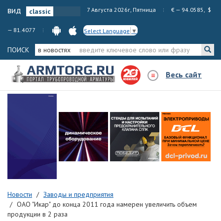
вид
7 Августа 2026г, Пятница
€ — 94.0585, $
— 81.4077
Select Language
▼
ПОИСК
в новостях
Весь сайт
Новости
Заводы и предприятия
ОАО "Икар" до конца 2011 года намерен увеличить объем
продукции в 2 раза