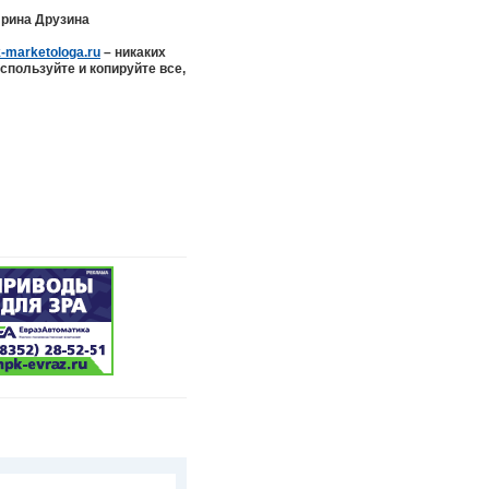
Ирина Друзина
k-marketologa.ru
– никаких
спользуйте и копируйте все,