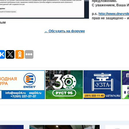
предложению.
С уважением, Ваша 
p.s.
http://www.dnevni
прав не защищено – и
зным
← Обсудить на форуме