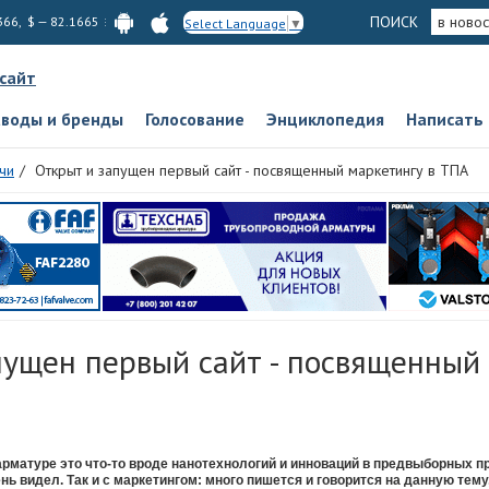
ПОИСК
в новос
366, $ — 82.1665
Select Language
▼
 сайт
аводы и бренды
Голосование
Энциклопедия
Написать
чи
Открыт и запущен первый сайт - посвященный маркетингу в ТПА
пущен первый сайт - посвященный
арматуре это что-то вроде нанотехнологий и инноваций в предвыборных пр
нь видел. Так и с маркетингом: много пишется и говорится на данную тему