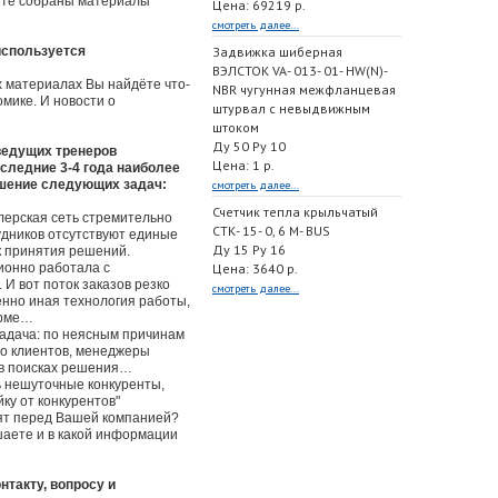
айте собраны материалы
Цена: 69219 р.
смотреть далее...
используется
Задвижка шиберная
ВЭЛСТОК VA- 013- 01- HW(N)-
ых материалах Вы найдёте что-
NBR чугунная межфланцевая
мике. И новости о
штурвал с невыдвижным
штоком
Ду 50 Ру 10
 ведущих тренеров
Цена: 1 р.
оследние 3-4 года наиболее
ешение следующих задач:
смотреть далее...
Счетчик тепла крыльчатый
илерская сеть стремительно
СТК- 15- 0, 6 M- BUS
рудников отсутствуют единые
Ду 15 Ру 16
к принятия решений.
ионно работала с
Цена: 3640 р.
И вот поток заказов резко
смотреть далее...
енно иная технология работы,
ирме…
адача: по неясным причинам
во клиентов, менеджеры
 в поисках решения…
ь нешуточные конкуренты,
ку от конкурентов"
ят перед Вашей компанией?
аете и в какой информации
нтакту, вопросу и