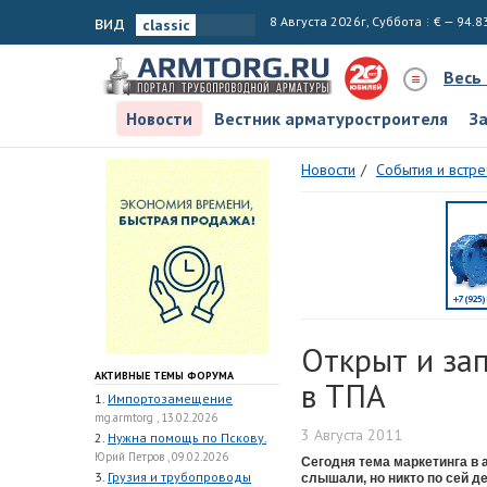
вид
8 Августа 2026г, Суббота
€ — 94.8
Весь
Новости
Вестник арматуростроителя
З
Новости
События и встре
Открыт и за
АКТИВНЫЕ ТЕМЫ ФОРУМА
в ТПА
1.
Импортозамещение
mg.armtorg , 13.02.2026
3 Августа 2011
2.
Нужна помощь по Пскову.
Юрий Петров , 09.02.2026
Сегодня тема маркетинга в 
3.
Грузия и трубопроводы
слышали, но никто по сей де