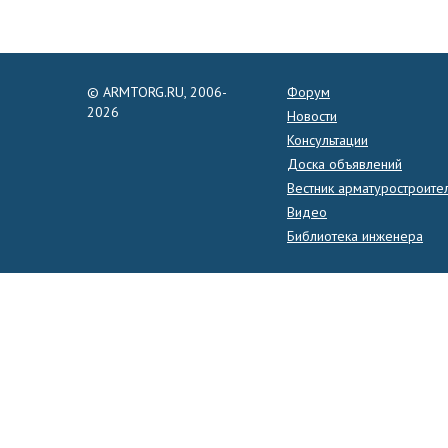
© ARMTORG.RU, 2006-
Форум
2026
Новости
Консультации
Доска объявлений
Вестник арматуростроите
Видео
Библиотека инженера