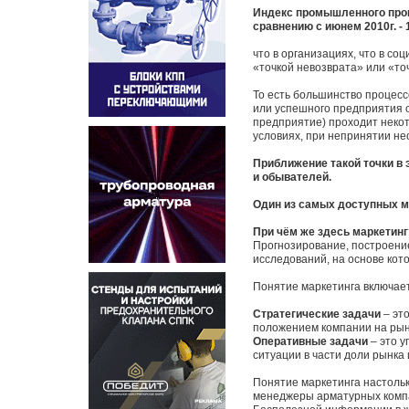
Индекс промышленного произв
сравнению с июнем 2010г. - 
что в организациях, что в с
«точкой невозврата» или «то
То есть большинство процесс
или успешного предприятия 
предприятие) проходит некот
условиях, при непринятии не
Приближение такой точки в 
и обывателей.
Один из самых доступных м
При чём же здесь маркетинг
Прогнозирование, построени
исследований, на основе кот
Понятие маркетинга включает 
Стратегические задачи
– это
положением компании на рын
Оперативные задачи
– это у
ситуации в части доли рынка
Понятие маркетинга настоль
менеджеры арматурных компа