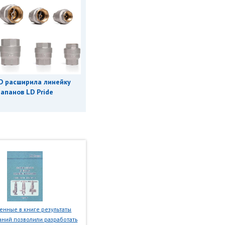
D расширила линейку
апанов LD Pride
нные в книге результаты
ний позволили разработать