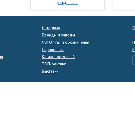
рождения...
Интервью
О
Бренды и заводы
A
ЛОГОтипы и обозначения
П
Справочник
Р
ля
Каталог компаний
ТОП-рейтинг
Выставки