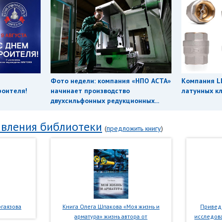
Фото недели: компания «НПО АСТА»
Компания L
роителя!
начинает производство
латунных кл
двухсильфонных редукционных...
вления библиотеки
(
предложить книгу
)
гаязова
Книга Олега Шпакова «Моя жизнь и
Приведе
арматура» жизнь автора от
исследова