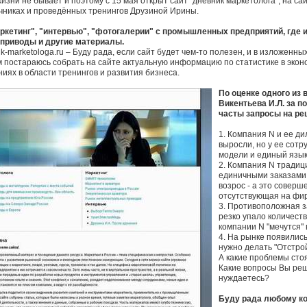
зни не бывает и поэтому с 15 мая открыт сайт "дневник маркетолога", на с
чниках и проведённых тренингов Друзиной Ирины.
ркетинг", "интервью", "фотогалерии" с промышленных предприятий, где 
 приводы и другие материалы.
nik-marketologa.ru – Буду рада, если сайт будет чем-то полезен, и в изложенн
 постараюсь собрать на сайте актуальную информацию по статистике в эконо
иях в области тренингов и развития бизнеса.
По оценке одного из
Викентьева И.Л. за п
часты запросы на р
1. Компания N и ее д
выросли, но у ее сот
модели и единый язы
2. Компания N традиц
единичными заказами. 
возрос - а это соверш
отсутствующая на ф
3. Противоположная з
резко упало количест
компании N "мечутся"
4. На рынке появилис
нужно делать "Отстрой
А какие проблемы сто
Какие вопросы Вы реш
нуждаетесь?
Буду рада любому ко