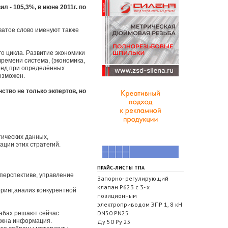
л - 105,3%, в июне 2011г. по
ватое слово именуют также
го цикла. Развитие экономики
ремени система, (экономика,
ренд при определённых
озможен.
тво не только экпертов, но
ических данных,
ации этих стратегий.
ПРАЙС-ЛИСТЫ ТПА
 перспективе, управление
Запорно- регулирующий
клапан Р623 с 3- х
ринг,анализ конкурентной
позиционным
электроприводом ЭПР 1, 8 кН
DN50 PN25
табах решают сейчас
ужна информация.
Ду 50 Ру 25