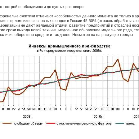
от острой необходимости до пустых разговоров.
коренелые скептики отмечают «особенность» данного момента не только в а
мике в целом: износ основных фондов в России 45-50% (отрасль обрабатыва
рнизации не дают желаемой отдачи, развитие предприятий и отраслей нос
лгие сроки выхода новой техники, медленное обновление модельного ряда, с
аличия оборотных средств и так далее. Несмотря на на растущие тренды: