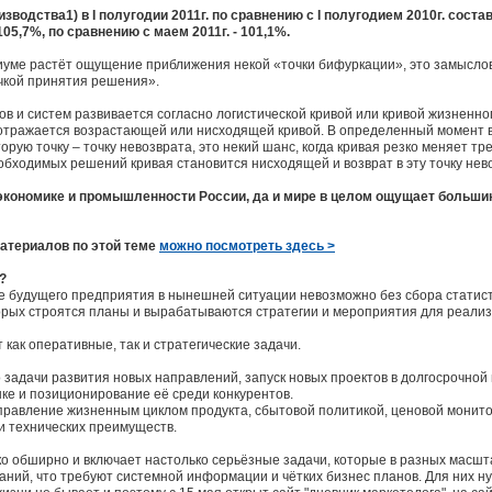
одства1) в I полугодии 2011г. по сравнению с I полугодием 2010г. состави
105,7%, по сравнению с маем 2011г. - 101,1%.
оциуме растёт ощущение приближения некой «точки бифуркации», это замысло
чкой принятия решения».
ов и систем развивается согласно логистической кривой или кривой жизненно
отражается возрастающей или нисходящей кривой. В определенный момент в
орую точку – точку невозврата, это некий шанс, когда кривая резко меняет т
обходимых решений кривая становится нисходящей и возврат в эту точку нев
экономике и промышленности России, да и мире в целом ощущает большинс
атериалов по этой теме
можно посмотреть здесь >
?
е будущего предприятия в нынешней ситуации невозможно без сбора статист
орых строятся планы и вырабатываются стратегии и мероприятия для реализ
как оперативные, так и стратегические задачи.
 задачи развития новых направлений, запуск новых проектов в долгосрочной
ке и позиционирование её среди конкурентов.
правление жизненным циклом продукта, сбытовой политикой, ценовой монито
 и технических преимуществ.
ко обширно и включает настолько серьёзные задачи, которые в разных масш
ний, что требуют системной информации и чётких бизнес планов. Для них н