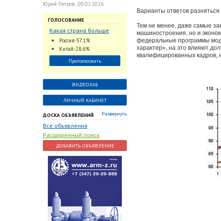
Юрий Петров , 09.02.2026
Варианты ответов разняться 
ГОЛОСОВАНИЕ
Тем не менее, даже самые за
Какая страна больше
машиностроения, но и эконо
всего поставляет
Россия-57.1%
федеральные программы моде
трубопроводную
характер», на это влияют до
Китай-28.6%
арматуру в химическую
квалифицированных кадров, н
Проголосовать
отрасль?
ВИДЕОХАБ
ЛИЧНЫЙ КАБИНЕТ
Развернуть
ДОСКА ОБЪЯВЛЕНИЙ
Все объявления
Расширенный поиск
ДОБАВИТЬ ОБЪЯВЛЕНИЕ