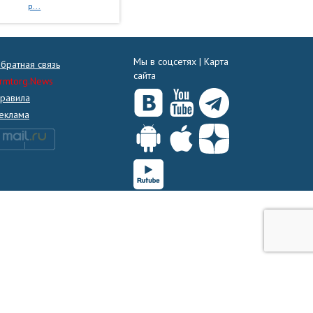
р...
Мы в соцсетях |
Карта
братная связь
сайта
rmtorg.News
равила
еклама