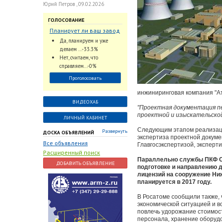
Юрий Петров , 09.02.2026
ГОЛОСОВАНИЕ
Планирует ли ваш завод
использовать
Да, планируем и уже
промышленный
делаем ...-33.3%
интеллект и цифровые
Нет, считаем, что
заказы для ускорения
справляем...-0%
обработки заказов и
Проголосовать
оперативной отгрузки
продукции конечному
инжиниринговая компания "А
потребителю?
ВИДЕОХАБ
"Проектная документация пе
проектной и изыскательско
ЛИЧНЫЙ КАБИНЕТ
Следующим этапом реализаци
Развернуть
ДОСКА ОБЪЯВЛЕНИЙ
экспертиза проектной докум
Все объявления
Главгосэкспертизой, эксперт
Расширенный поиск
Параллельно службы ПКФ ОА
ДОБАВИТЬ ОБЪЯВЛЕНИЕ
подготовке и направлению 
лицензий на сооружение Ни
планируется в 2017 году.
В Росатоме сообщили также, 
экономической ситуацией и в
повлечь удорожание стоимост
персонала, хранение оборудов