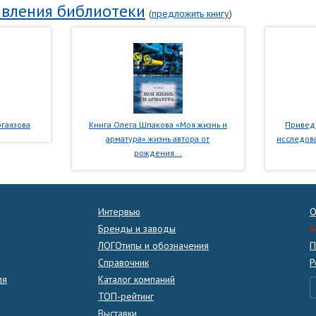
вления библиотеки
(
предложить книгу
)
гаязова
Книга Олега Шпакова «Моя жизнь и
Приведе
арматура» жизнь автора от
исследова
рождения...
Интервью
О
Бренды и заводы
A
ЛОГОтипы и обозначения
П
Справочник
Р
ля
Каталог компаний
ТОП-рейтинг
Выставки