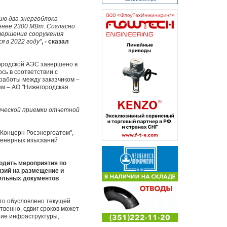
ию два энергоблока
енее 2300 МВт. Согласно
вершение сооружения
 в 2022 году"
, - сказал
ородской АЭС завершено в
сь в соответствии с
работы между заказчиком –
ем – АО "Нижегородская
нической приемки отчетной
Концерн Росэнергоатом",
женерных изысканий
одить мероприятия по
зий на размещение и
тельных документов
Это обусловлено текущей
венно, сдвиг сроков может
ние инфраструктуры,