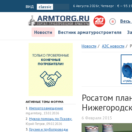
вид
6 Августа 2026г, Четверг
€ — 93.1
Весь
Новости
Вестник арматуростроителя
З
Новости
АЭС новости
Р
Росатом пла
АКТИВНЫЕ ТЕМЫ ФОРУМА
Нижегородск
1.
Импортозамещение
mg.armtorg , 13.02.2026
6 Февраля 2015
2.
Нужна помощь по Пскову.
Юрий Петров , 09.02.2026
3.
Грузия и трубопроводы