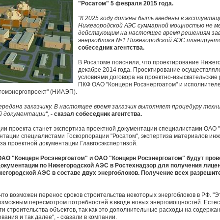
"Росатом" 5 февраля 2015 года.
"К 2025 году должны быть введены в эксплуатац
Нижегородской АЭС суммарной мощностью не м
действующим на настоящее время решениям за
энергоблока №1 Нижегородской АЭС планируется
собеседник агентства.
В Росатоме пояснили, что проектирование Нижег
декабре 2014 года. Проектирование осуществляло
условиями договора на проектно-изыскательские 
ПКФ ОАО "Концерн Росэнергоатом" и исполнител
томэнергопроект" (НИАЭП).
редана заказчику. В настоящее время заказчик выполняет процедуру тех
й документации",
- сказал собеседник агентства.
и проекта станет экспертиза проектной документации специалистами ОАО "
ентации специалистами Госкорпорации "Росатом", экспертиза материалов ин
иза проектной документации Главгосэкспертизой.
О "Концерн Росэнергоатом" и ОАО "Концерн Росэнергоатом" будут пров
документации по Нижегородской АЭС в Ростехнадзор для получения лицен
жегородской АЭС в составе двух энергоблоков. Получение всех разреши
что возможен перенос сроков строительства некоторых энергоблоков в РФ. "
озможным пересмотром потребностей в вводе новых энергомощностей. Естест
и строительства объектов, так как это дополнительные расходы на содержа
ания и так далее", - сказали в компании.