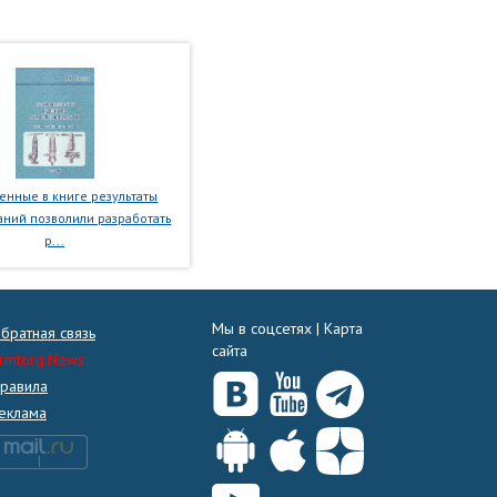
нные в книге результаты
ний позволили разработать
р...
Мы в соцсетях |
Карта
братная связь
сайта
rmtorg.News
равила
еклама