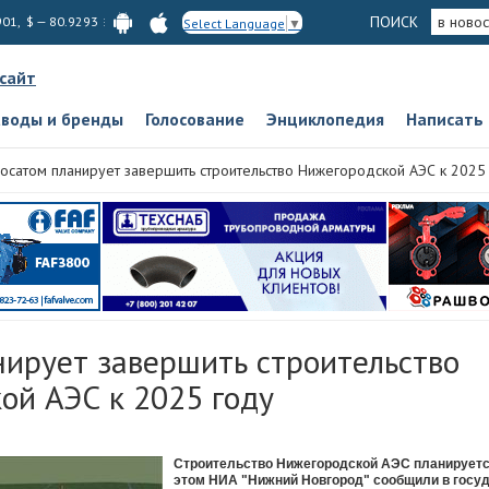
ПОИСК
в новос
901, $ — 80.9293
Select Language
▼
 сайт
аводы и бренды
Голосование
Энциклопедия
Написать
осатом планирует завершить строительство Нижегородской АЭС к 2025
нирует завершить строительство
ой АЭС к 2025 году
Строительство Нижегородской АЭС планируется
этом НИА "Нижний Новгород" сообщили в госуд