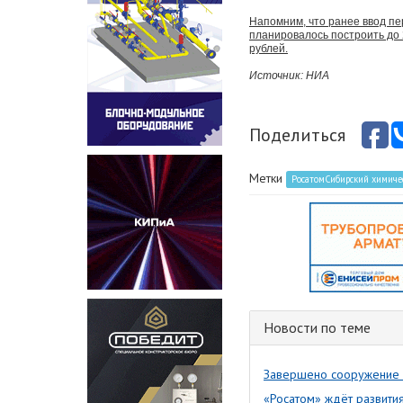
Напомним, что ранее ввод пер
планировалось построить до 
рублей.
Источник: НИА
Поделиться
Метки
РосатомСибирский химиче
Новости по теме
Завершено сооружение 
«Росатом» ждёт развити