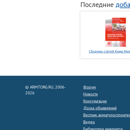
Последние
доба
Сборник статей Кима Мир
© ARMTORG.RU, 2006-
Форум
2026
Новости
Консультации
Доска объявлений
Вестник арматуростроите
Видео
Библиотека инженера