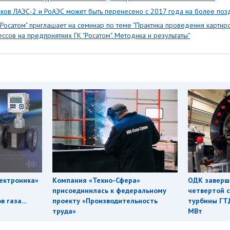
оков ЛАЭС-2 и РоАЭС может быть перенесено с 2017 года на более поз
"Росатом" приглашает на семинар по теме "Практика проведения картир
сов на предприятиях ГК "Росатом". Методика и результаты"
ектроника»
Компания «Техно-Сфера»
ОДК заверш
присоединилась к федеральному
четвертой с
 газа...
проекту «Производительность
турбины ГТ
труда»
МВт