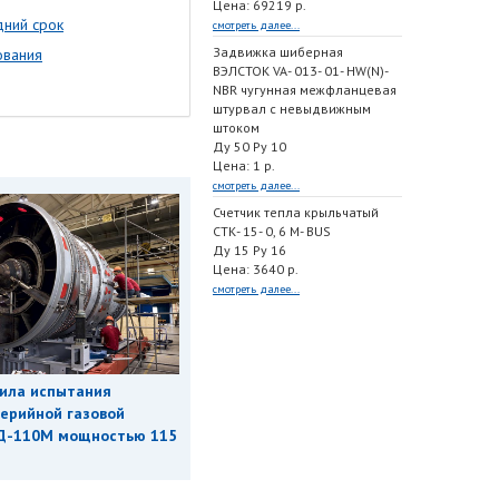
Цена: 69219 р.
дний срок
смотреть далее...
Задвижка шиберная
ования
ВЭЛСТОК VA- 013- 01- HW(N)-
NBR чугунная межфланцевая
штурвал с невыдвижным
штоком
Ду 50 Ру 10
Цена: 1 р.
смотреть далее...
Счетчик тепла крыльчатый
СТК- 15- 0, 6 M- BUS
Ду 15 Ру 16
Цена: 3640 р.
смотреть далее...
ила испытания
ерийной газовой
Д-110М мощностью 115