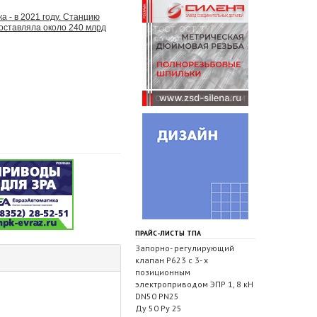
а - в 2021 году. Станцию
оставляла около 240 млрд
ПРАЙС-ЛИСТЫ ТПА
Запорно- регулирующий
клапан Р623 с 3- х
позиционным
электроприводом ЭПР 1, 8 кН
DN50 PN25
Ду 50 Ру 25