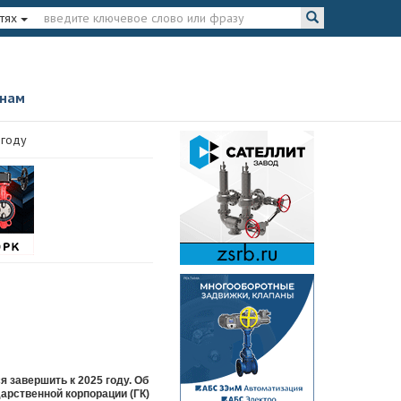
тях
 нам
 году
 завершить к 2025 году. Об
арственной корпорации (ГК)