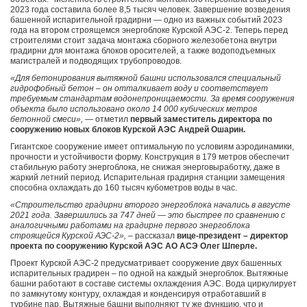
2023 года составила более 8,5 тысяч человек. Завершение возведения
башенной испарительной градирни — одно из важных событий 2023
года на втором строящемся энергоблоке Курской АЭС-2. Теперь перед
строителями стоит задача монтажа сборного железобетона внутри
градирни для монтажа блоков оросителей, а также водоподъемных
магистралей и подводящих трубопроводов.
«Для бетонирования вытяжной башни использовался специальный
гидрофобный бетон – он отталкивает воду и соответствует
требуемым стандартам водонепроницаемости. За время сооружения
объекта было использовано около 14 000 кубических метров
бетонной смеси»,
— отметил
первый заместитель директора по
сооружению новых блоков Курской АЭС Андрей Ошарин.
Гигантское сооружение имеет оптимальную по условиям аэродинамики,
прочности и устойчивости форму. Конструкция в 179 метров обеспечит
стабильную работу энергоблока, не снижая энерговыработку, даже в
жаркий летний период. Испарительная градирня станции замещения
способна охлаждать до 160 тысяч кубометров воды в час.
«Строительство градирни второго энергоблока начались в августе
2021 года. Завершились за 747 дней — это быстрее по сравнению с
аналогичными работами на градирне первого энергоблока
строящейся Курской АЭС-2»,
– рассказал
вице-президент – директор
проекта по сооружению Курской АЭС АО АСЭ Олег Шперле.
Проект Курской АЭС-2 предусматривает сооружение двух башенных
испарительных градирен – по одной на каждый энергоблок. Вытяжные
башни работают в составе системы охлаждения АЭС. Вода циркулирует
по замкнутому контуру, охлаждая и конденсируя отработавший в
турбине пар. Вытяжные башни выполняют ту же функцию, что и