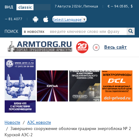
вид
7 Августа 2026г, Пятница
€ — 94.0585, $
— 81.4077
Select Language
▼
ПОИСК
в новостях
Весь сайт
Новости
АЭС новости
Завершено сооружение оболочки градирни энергоблока № 2
Курской АЭС-2