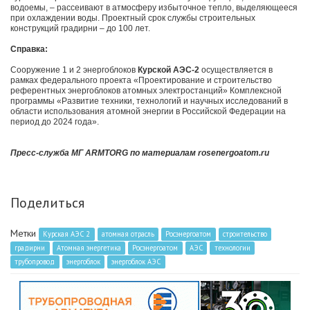
водоемы, – рассеивают в атмосферу избыточное тепло, выделяющееся
при охлаждении воды. Проектный срок службы строительных
конструкций градирни – до 100 лет.
Справка:
Сооружение 1 и 2 энергоблоков
Курской АЭС-2
о
существляется в
рамках федерального проекта «Проектирование и строительство
референтных энергоблоков атомных электростанций» Комплексной
программы «Развитие техники, технологий и научных исследований в
области использования атомной энергии в Российской Федерации на
период до 2024 года».
Пресс-служба МГ ARMTORG по материалам rosenergoatom.ru
Поделиться
Метки
Курская АЭС 2
атомная отрасль
Росэнергоатом
строительство
градирни
Атомная энергетика
Росэнергоатом
АЭС
технологии
трубопровод
энергоблок
энергоблок АЭС