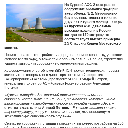
На Курской АЭС-2 завершено
сооружение оболочки градирни
энергоблока № 2. Мероприятия
были осуществлены в течение
двух лет и одного месяца. Теперь
на Курской АЭС две самые
высокие градирни в России —
каждая по 179 метров, что
соответствует высоте примерно
2,5 Спасских башен Московского
кремля.
Несмотря на жесткие требования, предъявляемые к качеству, условиям
(теплое время года), а также технологии выполнения работ, строителям
удалось завершить сооружение с опережением графика.
Ход сооружения энергоблоков ВВЭР-ТОИ проконтролировали первый
заместитель генерального директора по атомной энергетике
Госкорпорации «Росатом», президент АО АСЭ Андрей Петров,
генеральный директор АО «Концерн Росэнергоатом» Александр
Шутиков.
«Курская площадка для атомной промышленности имеет
стратегическое значение. Решения, технологии, которые будем
тиражировать на зарубежных стройках, отрабатываем здесь,
–
отметил в ходе визита
Андрей Петров.
–
Развивая энергетическую
инфраструктуру, сооружая новые мощности, мы гарантируем
экономическую стабильность страны».
Сейчас на сооружении станции замещения выполняются работы на 156
объектах. Численность строительно-монтажного персонала в августе