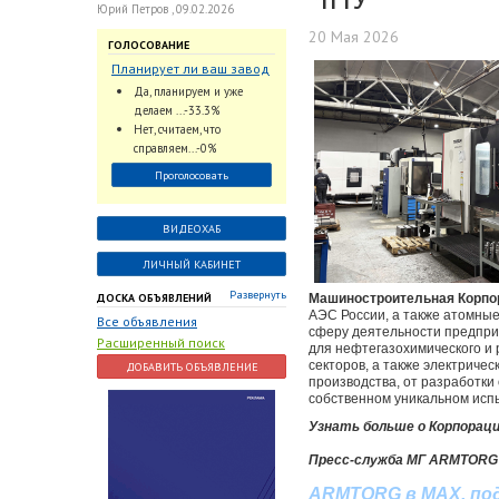
Юрий Петров , 09.02.2026
20 Мая 2026
ГОЛОСОВАНИЕ
Планирует ли ваш завод
использовать
Да, планируем и уже
промышленный
делаем ...-33.3%
интеллект и цифровые
Нет, считаем, что
заказы для ускорения
справляем...-0%
обработки заказов и
Проголосовать
оперативной отгрузки
продукции конечному
потребителю?
ВИДЕОХАБ
ЛИЧНЫЙ КАБИНЕТ
Развернуть
ДОСКА ОБЪЯВЛЕНИЙ
Машиностроительная Корпо
АЭС России, а также атомны
Все объявления
сферу деятельности предпри
Расширенный поиск
для нефтегазохимического и 
секторов, а также электриче
ДОБАВИТЬ ОБЪЯВЛЕНИЕ
производства, от разработки
собственном уникальном исп
Узнать больше о Корпорац
Пресс-служба МГ ARMTORG
ARMTORG
в
MAX
,
по