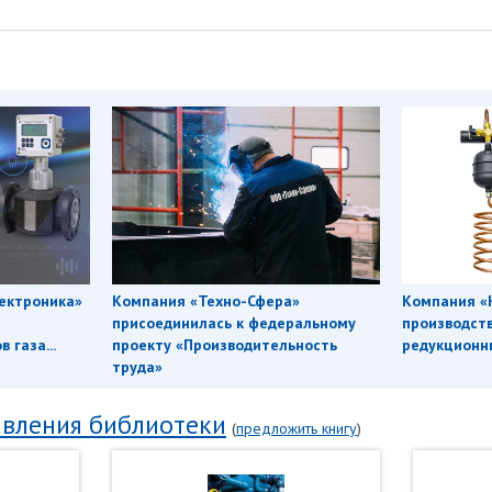
ектроника»
Компания «Техно-Сфера»
Компания «
присоединилась к федеральному
производст
 газа...
проекту «Производительность
редукционны
труда»
вления библиотеки
(
предложить книгу
)