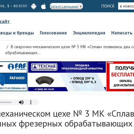
ПОИСК
в новос
901, $ — 80.9293
Select Language
▼
 сайт
аводы и бренды
Голосование
Энциклопедия
Написать
В сварочно-механическом цехе № 3 МК «Сплав» появились два
обрабатывающих...
механическом цехе № 3 МК «Сплав
нных фрезерных обрабатывающих 