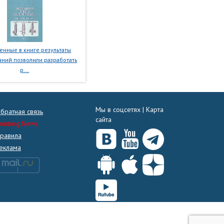
нные в книге результаты
ний позволили разработать
р...
Мы в соцсетях |
Карта
братная связь
сайта
rmtorg.News
равила
еклама