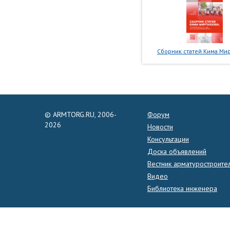
Сборник статей Кима Мир
© ARMTORG.RU, 2006-
Форум
2026
Новости
Консультации
Доска объявлений
Вестник арматуростроите
Видео
Библиотека инженера