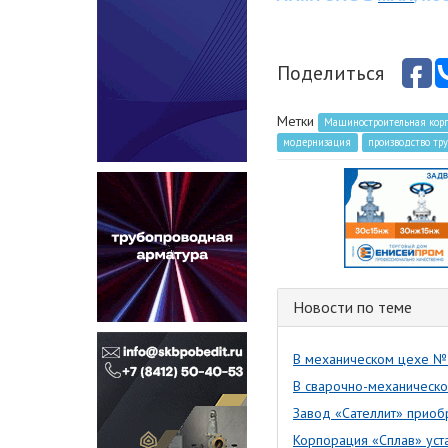
Поделиться
Метки
Машиностроительная кор
модернизация
производство тр
Новости по теме
В механическом цехе № 
В сварочно-механическ
Завод «Сателлит» прио
Корпорация «Сплав» уст