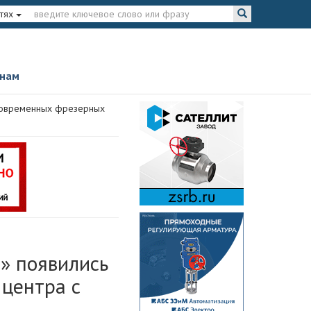
тях
 нам
 современных фрезерных
» появились
центра с