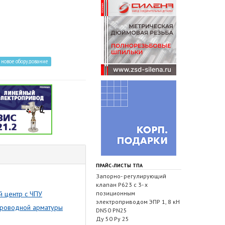
новое оборудование
ПРАЙС-ЛИСТЫ ТПА
Запорно- регулирующий
клапан Р623 с 3- х
 центр с ЧПУ
позиционным
электроприводом ЭПР 1, 8 кН
проводной арматуры
DN50 PN25
Ду 50 Ру 25