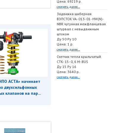
Цена: 69219 р.
смотреть далее...
Задвижка шиберная
ВЭЛСТОК VA- 013- 01- HW(N)-
NBR чугунная межфланцевая
штурвал с невыдвижным
штоком
Ду 50 Ру 10
Цена: 1 р.
смотреть далее...
Счетчик тепла крыльчатый
СТК- 15- 0, 6 M- BUS
Ду 15 Ру 16
Цена: 3640 р.
смотреть далее...
НПО АСТА» начинает
во двухсильфонных
х клапанов на пар...