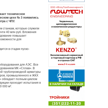
жает техническое
еском цехе № 3 появились
тра с ЧПУ.
м станкам, которые служили
очти 40 млн руб. Вложения
удование повышает
возможности для
дится в стадии пуско-
оборудования для АЭС. Все
удованием МК «Сплав». В
ной трубопроводной арматуры
неров, промышленного и ЖКХ
в» обладает полным циклом
одукции проходит испытания в
 000 м².