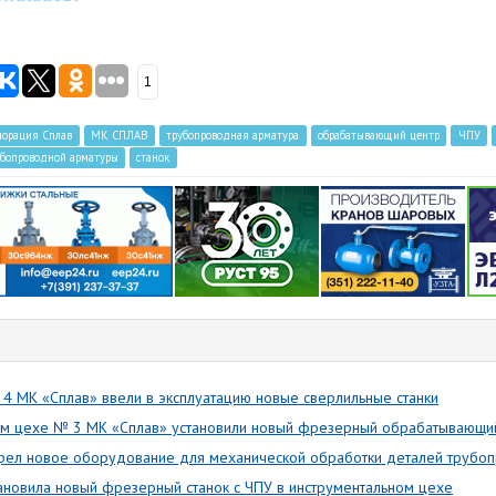
1
порация Сплав
МК СПЛАВ
трубопроводная арматура
обрабатывающий центр
ЧПУ
убопроводной арматуры
станок
4 МК «Сплав» ввели в эксплуатацию новые сверлильные станки
ом цехе № 3 МК «Сплав» установили новый фрезерный обрабатывающий
брел новое оборудование для механической обработки деталей трубо
ановила новый фрезерный станок с ЧПУ в инструментальном цехе