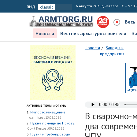
вид
6 Августа 2026г, Четверг
€ — 93.1
Весь
Новости
Вестник арматуростроителя
З
Новости
Заводы и
предприятия
АКТИВНЫЕ ТЕМЫ ФОРУМА
1.
Импортозамещение
В сварочно-
mg.armtorg , 13.02.2026
два совреме
2.
Нужна помощь по Пскову.
Юрий Петров , 09.02.2026
ЧПУ
3.
Грузия и трубопроводы