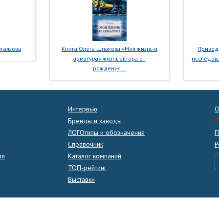
гаязова
Книга Олега Шпакова «Моя жизнь и
Приведе
арматура» жизнь автора от
исследова
рождения...
Интервью
О
Бренды и заводы
A
ЛОГОтипы и обозначения
П
Справочник
Р
ля
Каталог компаний
ТОП-рейтинг
Выставки