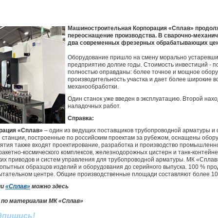
Машиностроительная Корпорация «Сплав» продол
переоснащение производства. В сварочно-механич
два современных фрезерных обрабатывающих цен
Оборудование пришло на смену морально устаревши
предприятию долгие годы. Стоимость инвестиций - п
полностью оправданы: более точное и мощное обор
производительность участка и дает более широкие 
механообработки.
Один станок уже введен в эксплуатацию. Второй нахо
наладочных работ.
Справка:
рация «Сплав»
– один из ведущих поставщиков трубопроводной арматуры и 
е станции, построенные по российским проектам за рубежом, оснащены обор
ятия также входят проектирование, разработка и производство промышлен
ракетно-космического комплексов, железнодорожных цистерн и танк-контей
ских приводов и систем управления для трубопроводной арматуры. МК «Спла
 опытных образцов изделий и оборудования до серийного выпуска. 100 % пр
ытательном центре. Общие производственные площади составляют более 100
ии
«Сплав»
можно здесь
 по материалам
МК «Сплав»
дпишись
!