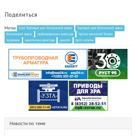
Поделиться
Метки
ОАО Торговый дом Воткинский завод
Торговый дом Воткинский завод
Воткинский завод
трубопроводная арматура
Группа компаний Тополь
задвижка
криогенная арматура
криоген
фото недели
Новости по теме