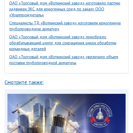
ОАО «Торговый дом «Воткинский завод» изготовило партию
задвижек ЗКС для криогенных сред по заказу ООО
«Уралпромдеталь»
Специалисты ТД «Воткинский завод» изготовили криогенную
трубопроводную арматуру
ОАО «Торговый дом «Воткинский завод» приобрело
обрабатывающий центр для сокращения цикла обработки
командных деталей
ОАО «Торговый дом «Воткинский завод» увеличило объем
поставки трубопроводной арматуры
Смотрите также: