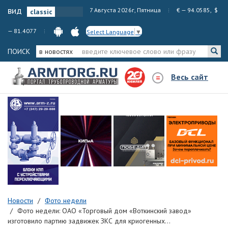
вид
7 Августа 2026г, Пятница
€ — 94.0585, $
— 81.4077
Select Language
▼
ПОИСК
в новостях
Весь сайт
Новости
Фото недели
Фото недели: ОАО «Торговый дом «Воткинский завод»
изготовило партию задвижек ЗКС для криогенных...