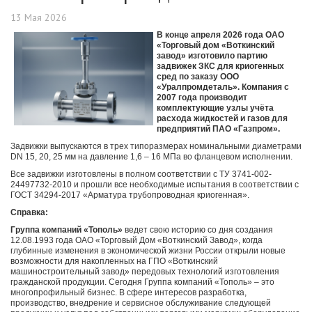
13 Мая 2026
В конце апреля 2026 года ОАО
«Торговый дом «Воткинский
завод» изготовило партию
задвижек ЗКС для криогенных
сред по заказу ООО
«Уралпромдеталь». Компания с
2007 года производит
комплектующие узлы учёта
расхода жидкостей и газов для
предприятий ПАО «Газпром».
Задвижки выпускаются в трех типоразмерах номинальными диаметрами
DN 15, 20, 25 мм на давление 1,6 – 16 МПа во фланцевом исполнении.
Все задвижки изготовлены в полном соответствии с ТУ 3741-002-
24497732-2010 и прошли все необходимые испытания в соответствии с
ГОСТ 34294-2017 «Арматура трубопроводная криогенная».
Справка:
Группа компаний «Тополь»
ведет свою историю со дня создания
12.08.1993 года ОАО «Торговый Дом «Воткинский Завод», когда
глубинные изменения в экономической жизни России открыли новые
возможности для накопленных на ГПО «Воткинский
машиностроительный завод» передовых технологий изготовления
гражданской продукции. Сегодня Группа компаний «Тополь» – это
многопрофильный бизнес. В сфере интересов разработка,
производство, внедрение и сервисное обслуживание следующей