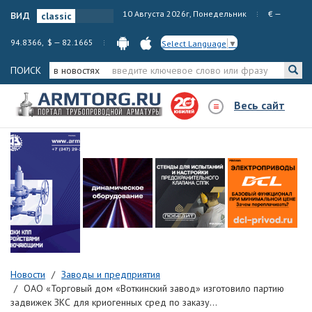
вид
10 Августа 2026г, Понедельник
€ —
94.8366, $ — 82.1665
Select Language
▼
ПОИСК
в новостях
Весь сайт
Новости
Заводы и предприятия
ОАО «Торговый дом «Воткинский завод» изготовило партию
задвижек ЗКС для криогенных сред по заказу...