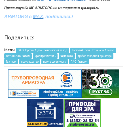
Пресс-служба МГ ARMTORG по материалам tpa.topol.ru
ARMTORG в
MAX
, подпишись!
Поделиться
Метки
ОАО Торговый дом Воткинский завод
Торговый дом Воткинский завод
Воткинский завод
Уралпромдеталь
задвижка
трубопроводная арматура
Газпром
производство
промышленность
ПАО Газпром