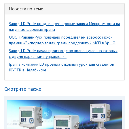
Новости по теме
Завод LD Pride продлил реестровые записи Минпромторга на
латунные шаровые краны
ООО «Равани-Рус» признано победителем всероссийской
премии «Экспортер года» среди предприятий МСП в УрФО
Завод LD Pride начал производство кранов угловых газовых
с двумя вариантами управления
Группа компаний LD провела открытый урок для студентов
ЮУГТК в Челябинске
Смотрите также: