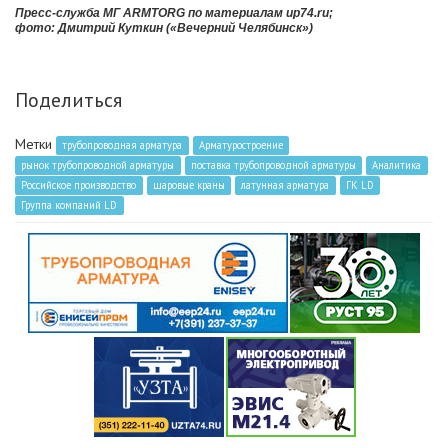
Пресс-служба МГ ARMTORG по материалам up74.ru;
ф
ото:
Дмитрий Куткин («Вечерний Челябинск»)
Поделиться
Метки
трубопроводная арматура
Арматуростроение
рынок трубопроводной арматуры
поставка трубопроводной арматуры
Аналитика
Российское производство
шаровые краны
латунная арматура
ГК LD
Группа компаний LD