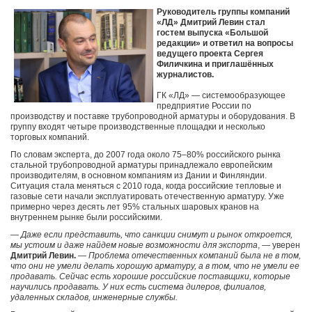
Руководитель группы компаний
«ЛД» Дмитрий
Левин
стал
гостем выпуска «Большой
редакции» и ответил на вопросы
ведущего проекта Сергея
Филичкина и приглашённых
журналистов.
ГК «ЛД» — системообразующее
предприятие России по
производству и поставке трубопроводной арматуры и оборудования. В
группу входят четыре производственные площадки и несколько
торговых компаний.
По словам эксперта, до 2007 года около 75–80% российского рынка
стальной трубопроводной арматуры принадлежало европейским
производителям, в основном компаниям из Дании и Финляндии.
Ситуация стала меняться с 2010 года, когда российские тепловые и
газовые сети начали эксплуатировать отечественную арматуру. Уже
примерно через десять лет 95% стальных шаровых кранов на
внутреннем рынке были российскими.
— Даже если представить, что санкции снимут и рынок откроется,
мы устоим и даже найдем новые возможности для экспорта
, — уверен
Дмитрий Левин.
—
Проблема отечественных компаний была не в том,
что они не умели делать хорошую арматуру, а в том, что не умели ее
продавать. Сейчас есть хорошие российские поставщики, которые
научились продавать. У них есть система дилеров, филиалов,
удаленных складов, инженерные службы.