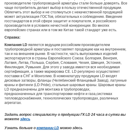
производителю трубопроводной арматуры стали больше доверять. Все
чаще потребитель делает выбор в пользу отечественной продукции.
Облегчить этот выбор и не столкнуться с некачественной продукцией
может актуализация ГОСТов, обязательных к соблюдению. Введение
госстандартов в этой сфере защитит и покупателя, и российского
производителя в условиях нечестной конкуренции. Во многих
европейских странах или в том же Китае такой стандарт уже есть.
Справка:
Компания LD
является ведущим российским производителем
трубопроводной арматуры и поставляет продукцию как на внутреннем,
так и на внешнем рынке. В частности, часть выпускаемых изделий
экспортируется в страны Европейского Союза: Болгария, Венгрия,
Латвия, Литва, Польша, Сербия, Словакия, Чехия, Швеция, Эстония,
Финляндия, Румыния. Для этого у завода имеется вся необходимая
сертификация, а также маркировка CE. LD регулярно осуществляет
поставки в СНГ и Монголию. В номенклатуру продукции LD входят
дисковые затворы, фланцы (Челябинский Фланцевый Завод), латунные
краны и фитинги (LD Pride), стальные шаровые краны. Шаровые краны
LD предназначены для монтажа в трубопроводах,
предназначенных для транспортировки нефти и газа,системах
тепловодоснабжения, технологических трубопроводах, различных
агрегатах.
Задать вопрос специалисту о продукции ГК LD 24 часа в сутки вы
можете
здесь
Узнать больше о
компании LD
можно здесь