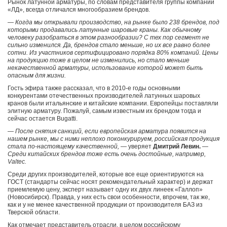
Рынок латунной арматуры, по словам представителя группы компаний
«ЛД», всегда отличался многообразием брендов.
— Когда мы открывали производство, на рынке было 238 брендов, под
которыми продавались латунные шаровые краны. Как обычному
человеку разобраться в этом разнообразии? С тех пор сегмент не
сильно изменился. Да, брендов стало меньше, но их все равно более
сотни. Из участников сертифицировано порядка 80% компаний. Цены
на продукцию тоже в целом не изменились, но стало меньше
некачественной арматуры, использование которой может быть
опасным для жизни.
Гость эфира также рассказал, что в 2010-е годы основными
конкурентами отечественных производителей латунных шаровых
кранов были итальянские и китайские компании. Европейцы поставляли
элитную арматуру. Пожалуй, самым известным их брендом тогда и
сейчас остается Bugatti.
— После снятия санкций, если европейская арматура появится на
нашем рынке, мы с ними неплохо поконкурируем, российская продукция
стала по-настоящему качественной,
— уверяет
Дмитрий Левин.
—
Среди китайских брендов тоже есть очень достойные, например,
Valtec.
Среди других производителей, которые все еще ориентируются на
ГОСТ (стандарты сейчас носят рекомендательный характер) и держат
приемлемую цену, эксперт называет одну их двух линеек «Галлоп»
(Новосибирск). Правда, у них есть свои особенности, впрочем, так же,
как и у не менее качественной продукции от производителя БАЗ из
Тверской области.
Как отмечает представитель отрасли, в целом российскому