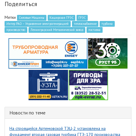
Поделиться
Метки
Силовые Машины
Каширская ГРЭС
ГРЭС
Интер РАО – Управление электрогенерацией
теплоснабжение
турбина
производство
Ленинградский Металлический завод
поставка
Новости по теме
На строящейся Артемовской ТЭЦ-2 установлена на
фундамент вторая газовая турбина ГТЭ-170 производства