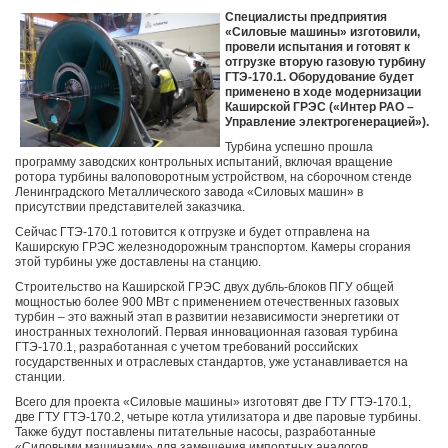
Специалисты предприятия
«Силовые машины» изготовили,
провели испытания и готовят к
отгрузке вторую газовую турбину
ГТЭ-170.1. Оборудование будет
применено в ходе модернизации
Каширской ГРЭС («Интер РАО –
Управление электрогенерацией»).
Турбина успешно прошла
программу заводских контрольных испытаний, включая вращение
ротора турбины валоповоротным устройством, на сборочном стенде
Ленинградского Металлического завода «Силовых машин» в
присутствии представителей заказчика.
Сейчас ГТЭ-170.1 готовится к отгрузке и будет отправлена на
Каширскую ГРЭС железнодорожным транспортом. Камеры сгорания
этой турбины уже доставлены на станцию.
Строительство на Каширской ГРЭС двух дубль-блоков ПГУ общей
мощностью более 900 МВт с применением отечественных газовых
турбин – это важный этап в развитии независимости энергетики от
иностранных технологий. Первая инновационная газовая турбина
ГТЭ-170.1, разработанная с учетом требований российских
государственных и отраслевых стандартов, уже устанавливается на
станции.
Всего для проекта «Силовые машины» изготовят две ГТУ ГТЭ-170.1,
две ГТУ ГТЭ-170.2, четыре котла утилизатора и две паровые турбины.
Также будут поставлены питательные насосы, разработанные
«Силовыми машинами» для замещения импортных аналогов.