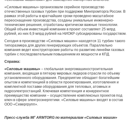
«Силовые машины» организовали серийное производство
отечественных газовых турбин при поддержке Минпромторга России. В
рамках этой работы в кратчайшие сроки проведено масштабное
переоснащение производства, созданы уникальные инженерно-
технические решения, отработаны критически важные технологии.
Общий объем инвестиций компании в проект составляет 25 млрд
рублей, из них 6,9 млрд рублей на НИОКР субсидированы государством.
Сегодня в производстве «Силовых машин» находятся 11 турбин такого
типоразмера для других генерирующих объектов. Параллельно
компания ведет конструкторские работы по развитию линейки газовых
турбин с последовательным повышением их мощности и КПД.
Справка:
«Силовые машины»
‒ глобальная энергомашиностроительная
компания, входящая в пятерку мировых лидеров отрасли по объему
установленного оборудования. Предприятие обладает богатейшим
опытом и компетенцией в области проектирования, изготовления и
комплектной поставки оборудования для тепловых, атомных и
гидроэлектростанций. Ключевая компетенция и конкурентное
преимущество компании ‒ осуществление комплексных проектов под
ключ в сфере электроэнергетики. «Силовые машины» входят в состав
ООО «Севергрупп».
Пресс-служба МГ ARMTORG по материалам «Силовых машин»