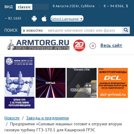
вид
8 Августа 2026г, Суббота
€ — 94.8366, $
— 82.1665
Select Language
▼
ПОИСК
в новостях
Весь сайт
Новости
Заводы и предприятия
Предприятие «Силовые машины» готовит к отгрузке вторую
газовую турбину ГТЭ-170.1 для Каширской ГРЭС