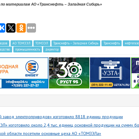
по материалам АО «Транснефть – Западная Сибирь»
водов
АО ТОМЗЭЛ
ТОМЗЭЛ
Транснефть – Западная Сибирь
Транснефть
нефтегазо
водство
промышленность
директор
й завод электроприводов» изготовило 8818 единиц продукции
ЭЛ» изготовило около 2,4 тыс. единиц основной продукции на сумму б
кой области посетили основные цеха АО «ТОМЗЭЛа»