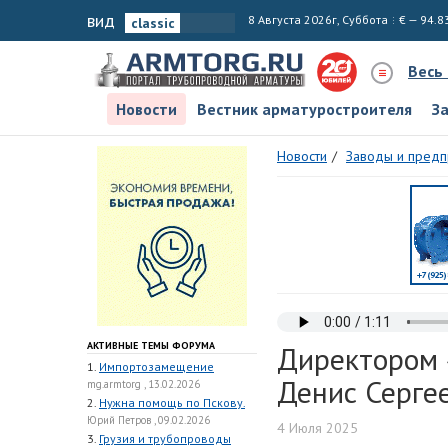
вид
8 Августа 2026г, Суббота
€ — 94.8
Весь
Новости
Вестник арматуростроителя
З
Новости
Заводы и предп
АКТИВНЫЕ ТЕМЫ ФОРУМА
Директором 
1.
Импортозамещение
Денис Серге
mg.armtorg , 13.02.2026
2.
Нужна помощь по Пскову.
Юрий Петров , 09.02.2026
4 Июля 2025
3.
Грузия и трубопроводы