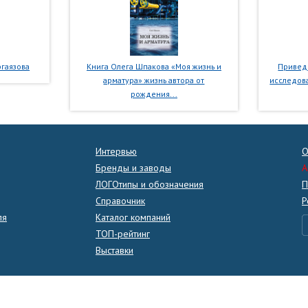
гаязова
Книга Олега Шпакова «Моя жизнь и
Приведе
арматура» жизнь автора от
исследова
рождения...
Интервью
О
Бренды и заводы
A
ЛОГОтипы и обозначения
П
Справочник
Р
ля
Каталог компаний
ТОП-рейтинг
Выставки