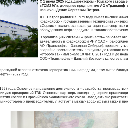
С 1 июля 2025 года директором «Томского завода 
«ТОМЗЭЛ», дочернее предприятие АО «Транснефть
назначен Денис Сергеевич Петров.
Д.С. Петров родился в 1979 году, имеет высшее инж
Красноярский государственный технический универс
«Сервис и техническая эксплуатация транспортных и
оборудования нефтепродукто- и топливообеспечени
В организациях системы «Транснефть» работает око
деятельность в Красноярском РНУ ОАО «Транссибнеф
АО «Транснефть – Западная Сибирь»): прошел путь 
аварийно-восстановительного пункта до главного ме
которого занимал около 10 лет. С 2017 года и до нед
ООО «Транснефть – Дальний Восток» в качестве глав
епроводной отрасли отмечена корпоративными наградами, в том числе благо
фть» (2022 год).
1998 году. Основное направление деятельности – разработка, производство 
ии для предприятий ТЭК. Основные партнеры завода – дочерние организаци
иятия России и Евразийского экономического союза. Завод активно работае
ом иностранных производителей, участвует в международных выставках и про