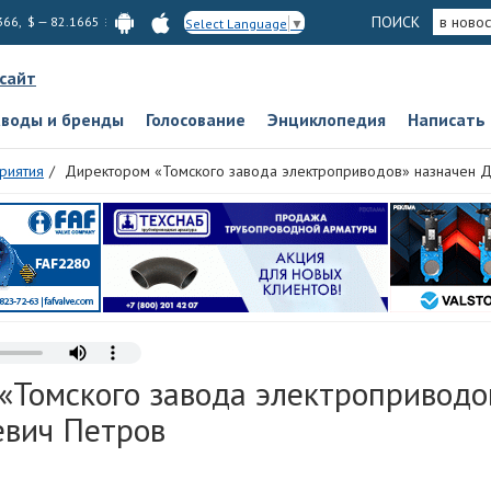
ПОИСК
в новос
366, $ — 82.1665
Select Language
▼
 сайт
аводы и бренды
Голосование
Энциклопедия
Написать
риятия
Директором «Томского завода электроприводов» назначен Д
«Томского завода электроприводо
евич Петров