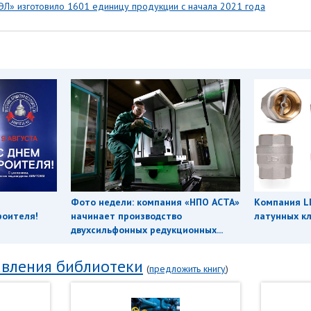
Л» изготовило 1601 единицу продукции с начала 2021 года
Фото недели: компания «НПО АСТА»
Компания L
роителя!
начинает производство
латунных кл
двухсильфонных редукционных...
вления библиотеки
(
предложить книгу
)