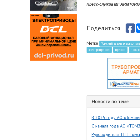
Пресс-служба МГ ARMTORG 
Поделиться
Метки
Томский завод электропри
электропривод
привод
произ
Новости по теме
В 2025 году АО «Томски
С начала года АО «ТОМЗ
Руководители ТПП Томс