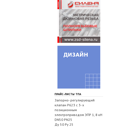
ПРАЙС-ЛИСТЫ ТПА
Запорно- регулирующий
клапан Р623 с 3- х
позиционным
электроприводом ЭПР 1, 8 кН
DN50 PN25
Ду 50 Ру 25