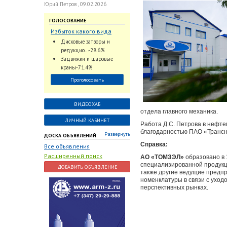
Юрий Петров , 09.02.2026
ГОЛОСОВАНИЕ
Избыток какого вида
трубопроводной
Дисковые затворы и
арматуры наблюдается
редукцио...-28.6%
на Российском рынке с
Задвижки и шаровые
2024 по 2026 годы?
краны-71.4%
Проголосовать
ВИДЕОХАБ
отдела главного механика.
ЛИЧНЫЙ КАБИНЕТ
Работа Д.С. Петрова в нефт
благодарностью ПАО «Трансне
Развернуть
ДОСКА ОБЪЯВЛЕНИЙ
Справка:
Все объявления
Расширенный поиск
АО «ТОМЗЭЛ»
образовано в 
специализированной продукц
ДОБАВИТЬ ОБЪЯВЛЕНИЕ
также другие ведущие предпр
номенклатуры в связи с уход
перспективных рынках.