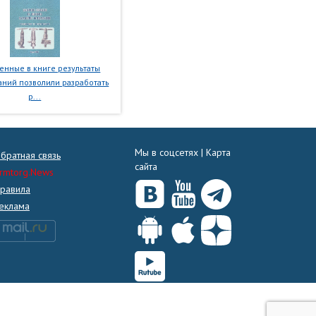
нные в книге результаты
ний позволили разработать
р...
Мы в соцсетях |
Карта
братная связь
сайта
rmtorg.News
равила
еклама