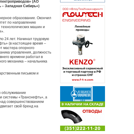
электроприводов» (АО
 – Западная Сибирь»)
енерное образование. Окончил
итет по направлению
 технологических машин и
я».
ло 24 лет. Начинал трудовую
ть» (в настоящее время –
от мастера опорного
ханика управления, должность
авнего времени работал в
ного механика – начальника
дарственным письмом и
и обслуживание
и системы «Транснефть», а
т над совершенствованием
двигает свой бренд на