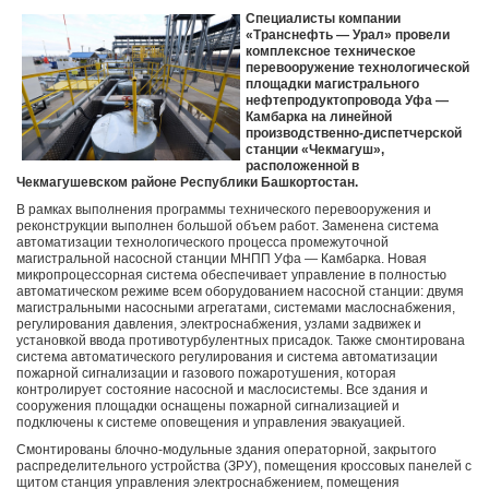
Специалисты компании
«Транснефть — Урал» провели
комплексное техническое
перевооружение технологической
площадки магистрального
нефтепродуктопровода Уфа —
Камбарка на линейной
производственно-диспетчерской
станции «Чекмагуш»,
расположенной в
Чекмагушевском районе Республики Башкортостан.
В рамках выполнения программы технического перевооружения и
реконструкции выполнен большой объем работ. Заменена система
автоматизации технологического процесса промежуточной
магистральной насосной станции МНПП Уфа — Камбарка. Новая
микропроцессорная система обеспечивает управление в полностью
автоматическом режиме всем оборудованием насосной станции: двумя
магистральными насосными агрегатами, системами маслоснабжения,
регулирования давления, электроснабжения, узлами задвижек и
установкой ввода противотурбулентных присадок. Также смонтирована
система автоматического регулирования и система автоматизации
пожарной сигнализации и газового пожаротушения, которая
контролирует состояние насосной и маслосистемы. Все здания и
сооружения площадки оснащены пожарной сигнализацией и
подключены к системе оповещения и управления эвакуацией.
Смонтированы блочно-модульные здания операторной, закрытого
распределительного устройства (ЗРУ), помещения кроссовых панелей с
щитом станция управления электроснабжением, помещения