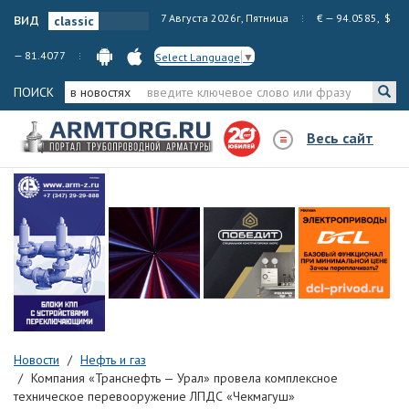
вид
7 Августа 2026г, Пятница
€ — 94.0585, $
— 81.4077
Select Language
▼
ПОИСК
в новостях
Весь сайт
Новости
Нефть и газ
Компания «Транснефть — Урал» провела комплексное
техническое перевооружение ЛПДС «Чекмагуш»