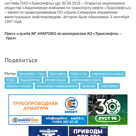
системы ПАО «Транснефть» (до 30.06.2016 – Открытое акционерное
общество «Акционерная компания по транспорту нефти «Транснефть»)
– является правопреемником ПО «Урало-Сибирское управление
магистральных нефтепроводов», которое было образовано 3 сентября
1947 года.
Пресс-служба МГ ARMTORG по материалам
АО «Транснефть –
Урал»
Поделиться
Метки
Транснефть — Урал
Транснефть
Нефть и газ
нефтепродуктопровод
ЛПДС
Башкортостан
автоматизация
нефтегазовая отрасль
насосная станция
техническое перевооружение
задвижка
трубопровод