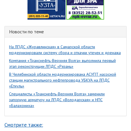
Новости по теме
На ЛПДС «Журавлинская» в Самарской области
модернизировали систему сбора и откачки утечек и дренажа
Компания «Транснефть-Верхняя Волга» выполнила первый
этап реконструкции ЛПДС «Рязань»
В Челябинской области модернизирована АСУПТ насосной
станции магистрального нефтепровода УБКУА на ЛПДС
«Еткуль»
Специалисты «Транснефть-Верхняя Волга» заменили
запорную арматуру на ЛПДС «Володарская» и НПС
«Балахониха»
Смотрите также: