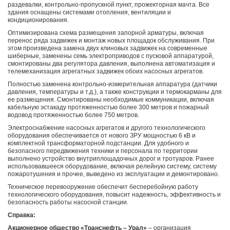
раздевалки, контрольно-пропускной пункт, прожекторная мачта. Все
здания оснащены системами отопления, вентиляции и
кондиционирования.
Оптимизирована схема размещения запорной арматуры, включая
перенос ряда задвижек и монтаж новых площадок обслуживания. При
этом произведена замена двух клиновых задвижек на современные
шиберные, заменены семь электроприводов с пусковой аппаратурой,
смонтированы два регулятора давления, выполнена автоматизация и
телемеханизация агрегатных задвижек обоих насосных агрегатов.
Полностью заменена контрольно-измерительная аппаратура (датчики
давления, температуры и т.д.), а также конструкции и термокарманы для
ее размещения. Смонтированы необходимые коммуникации, включая
кабельную эстакаду протяженностью более 300 метров и пожарный
водовод протяженностью более 750 метров.
Электроснабжение насосных агрегатов и другого технологического
оборудования обеспечивается от нового ЗРУ мощностью 6 кВ и
комплектной трансформаторной подстанции. Для удобного и
безопасного передвижения техники и персонала по территории
выполнено устройство внутриплощадочных дорог и тротуаров. Ранее
использовавшееся оборудование, включая релейную систему, систему
пожаротушения и прочее, выведено из эксплуатации и демонтировано.
Техническое перевооружение обеспечит бесперебойную работу
технологического оборудования, повысит надежность, эффективность и
безопасность работы насосной станции.
Справка:
Акционерное общество «Транснефть – Урал»
– организация