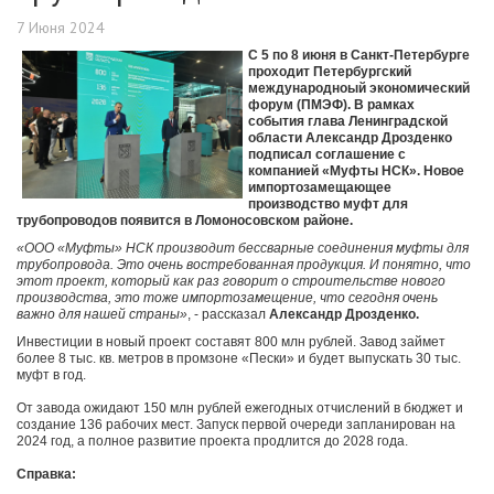
7 Июня 2024
С 5 по 8 июня в Санкт-Петербурге
проходит Петербургский
международноый экономический
форум (ПМЭФ). В рамках
события глава Ленинградской
области Александр Дрозденко
подписал соглашение с
компанией «Муфты НСК». Новое
импортозамещающее
производство муфт для
трубопроводов появится в Ломоносовском районе.
«ООО «Муфты» НСК производит бессварные соединения муфты для
трубопровода. Это очень востребованная продукция. И понятно, что
этот проект, который как раз говорит о строительстве нового
производства, это тоже импортозамещение, что сегодня очень
важно для нашей страны»
, - рассказал
Александр Дрозденко.
Инвестиции в новый проект составят 800 млн рублей. Завод займет
более 8 тыс. кв. метров в промзоне «Пески» и будет выпускать 30 тыс.
муфт в год.
От завода ожидают 150 млн рублей ежегодных отчислений в бюджет и
создание 136 рабочих мест. Запуск первой очереди запланирован на
2024 год, а полное развитие проекта продлится до 2028 года.
Справка: