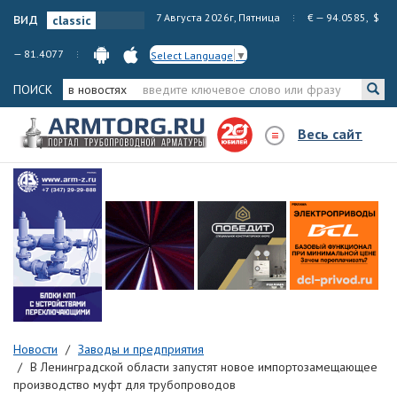
вид
7 Августа 2026г, Пятница
€ — 94.0585, $
— 81.4077
Select Language
▼
ПОИСК
в новостях
Весь сайт
Новости
Заводы и предприятия
В Ленинградской области запустят новое импортозамещающее
производство муфт для трубопроводов