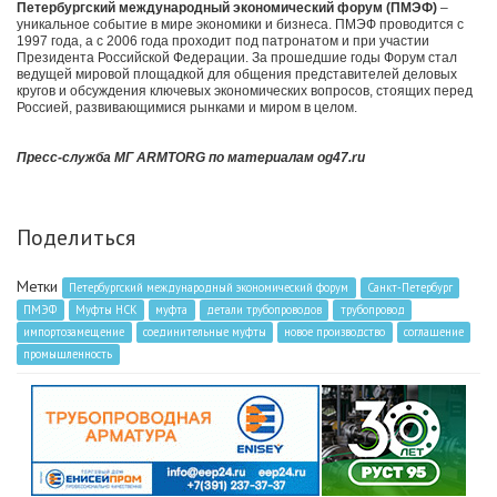
Петербургский международный экономический форум (ПМЭФ)
–
уникальное событие в мире экономики и бизнеса. ПМЭФ проводится с
1997 года, а с 2006 года проходит под патронатом и при участии
Президента Российской Федерации. За прошедшие годы Форум стал
ведущей мировой площадкой для общения представителей деловых
кругов и обсуждения ключевых экономических вопросов, стоящих перед
Россией, развивающимися рынками и миром в целом.
Пресс-служба МГ ARMTORG по материалам og47.ru
Поделиться
Метки
Петербургский международный экономический форум
Санкт-Петербург
ПМЭФ
Муфты НСК
муфта
детали трубопроводов
трубопровод
импортозамещение
соединительные муфты
новое производство
соглашение
промышленность