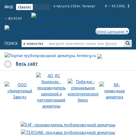
вид
6 Августа 2026г, Четверг
€ — 93.1901, $
— 80.9293
Select Language
▼
ПОИСК
в новостях
Весь сайт