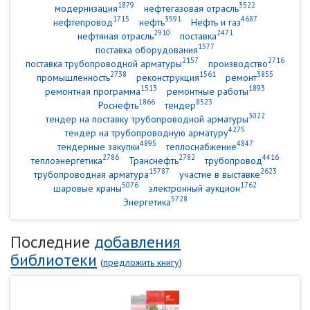
1879
3522
модернизация
нефтегазовая отрасль
1715
3591
4687
нефтепровод
нефть
Нефть и газ
2910
2471
нефтяная отрасль
поставка
1577
поставка оборудования
2157
2716
поставка трубопроводной арматуры
производство
2738
1561
3855
промышленность
реконструкция
ремонт
1513
1893
ремонтная программа
ремонтные работы
1866
8523
Роснефть
тендер
3022
тендер на поставку трубопроводной арматуры
4275
тендер на трубопроводную арматуру
4895
4847
тендерные закупки
теплоснабжение
2786
2782
4416
теплоэнергетика
Транснефть
трубопровод
15787
2623
трубопроводная арматура
участие в выставке
5076
1762
шаровые краны
электронный аукцион
5728
Энергетика
Последние
добавления
библиотеки
(
предложить книгу
)