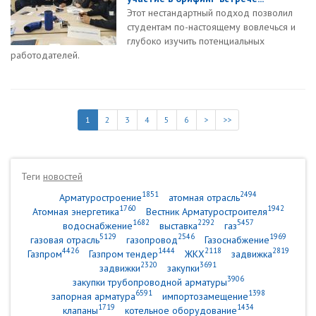
Этот нестандартный подход позволил
студентам по-настоящему вовлечься и
глубоко изучить потенциальных
работодателей.
1
2
3
4
5
6
>
>>
Теги
новостей
1851
2494
Арматуростроение
атомная отрасль
1760
1942
Атомная энергетика
Вестник Арматуростроителя
1682
2292
5457
водоснабжение
выставка
газ
5129
2546
1969
газовая отрасль
газопровод
Газоснабжение
4426
1444
2118
2819
Газпром
Газпром тендер
ЖКХ
задвижка
2320
3691
задвижки
закупки
3906
закупки трубопроводной арматуры
6591
1398
запорная арматура
импортозамещение
1719
1434
клапаны
котельное оборудование