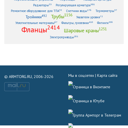
33
369
Радиаторы
Регулирующая арматура
53
176
57
Ремонтное оборудование для ТПА
Счетчики воды
Термометры
1156
Трубы
492
Тройники
72
Указатели уровня
67
410
206
Уплотнительные материалы
Фильтры, грязевики
Фитинги
2414
Фланцы
1251
Шаровые краны
261
Электроприводы
Мы в соцсетях |
Карта сайта
© ARMTORG.RU, 2006-2026