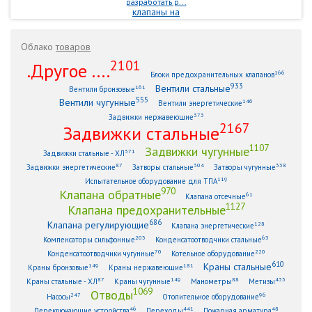
разработать р...
Облако
товаров
2101
.Другое ....
166
Блоки предохранительных клапанов
933
Вентили стальные
161
Вентили бронзовые
555
Вентили чугунные
146
Вентили энергетические
373
Задвижки нержавеющие
2167
Задвижки стальные
1107
Задвижки чугунные
371
Задвижки стальные - ХЛ
87
304
338
Задвижки энергетические
Затворы стальные
Затворы чугунные
119
Испытательное оборудование для ТПА
970
Клапана обратные
61
Клапана отсечные
1127
Клапана предохранительные
686
Клапана регулирующие
128
Клапана энергетические
203
63
Компенсаторы сильфонные
Конденсатоотводчики стальные
70
220
Конденсатоотводчики чугунные
Котельное оборудование
610
Краны стальные
149
181
Краны бронзовые
Краны нержавеющие
87
149
88
433
Краны стальные - ХЛ
Краны чугунные
Манометры
Метизы
1069
Отводы
247
96
Насосы
Отопительное оборудование
46
441
48
Переключающие устройства
Переходы
Пожарная арматура