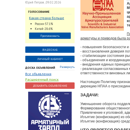
Юрий Петров , 09.02.2026
А
М
ГОЛОСОВАНИЕ
ц
а
Какая страна больше
к
всего поставляет
Россия-57.1%
т
трубопроводную
Китай-28.6%
арматуру в химическую
П
Проголосовать
отрасль?
арматуры и приводов была р
- повышения безопасности и 
ВИДЕОХАБ
- восстановления доверия по
- стабилизации состояния рын
ЛИЧНЫЙ КАБИНЕТ
- объединения и координации
- внедрения единых принцип
Развернуть
ДОСКА ОБЪЯВЛЕНИЙ
- реализации согласованных
ответственности виновных ли
Все объявления
Расширенный поиск
Настоящую Политику признаю
ДОБАВИТЬ ОБЪЯВЛЕНИЕ
дирекцию НПАА о присоедине
ЗАДАЧИ:
Уменьшение оборота поддель
Формирование общественного
Привлечение к уголовной, а
Изъятие (конфискация) из об
Изъятие (конфискация) средс