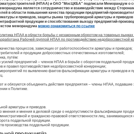
рматуростроителей (НПАА) и ОАО "МосЦКБА" подписали Меморандум о с
еморандума является сотрудничество и взаимодействие между Сторона
елей в области повышения качества продукции предприятий-производите
рматуры и приводов, защиты рынка трубопроводной арматуры и приводов 
онтрафактной продукции и способствования выходу предприятий-производ
екстом меморандума
можно ознакомиться по ссылке
олитика НПАА в области борьбы с незаконным оборотом на товарных рынках
азработана Рабочей группой НПАА по противодействию недобросовестной ко
качества процессов, зависящих от работоспособности арматуры и приводов;
требителей и продукции добросовестных отечественных изготовителей;
ка, путём:
 усилий предприятий – членов НПАА в борьбе с оборотом поддельной продук
ов и правил противодействия недобросовестной конкуренции;
 мероприятий по выявлению фактов фальсификации арматуры и приводов и п
ц.
т и обязуются объединить действия предприятия – члены НПАА, подавшие 
нии к Политике.
ной арматуры и приводов.
 мнения и мнения в деловой среде о недопустимости фальсификации проду
дминистративной и гражданско-правовой ответственности лиц, занимающихся
орота поддельной продукции.
тв производства поддельной продукции.