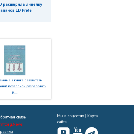
D расширила линейку
апанов LD Pride
нные в книге результаты
ний позволили разработать
р...
Мы в соцсетях |
Карта
братная связь
сайта
rmtorg.News
равила