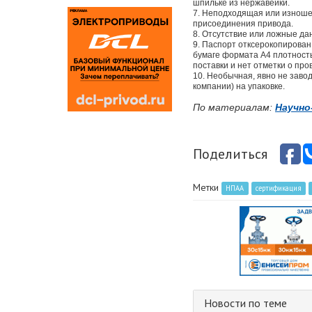
шпильке из нержавейки.
7. Неподходящая или изношен
присоединения привода.
8. Отсутствие или ложные да
9. Паспорт отксерокопирован
бумаге формата А4 плотность
поставки и нет отметки о пр
10. Необычная, явно не заво
компании) на упаковке.
По материалам:
Научн
Поделиться
Метки
НПАА
сертификация
Новости по теме