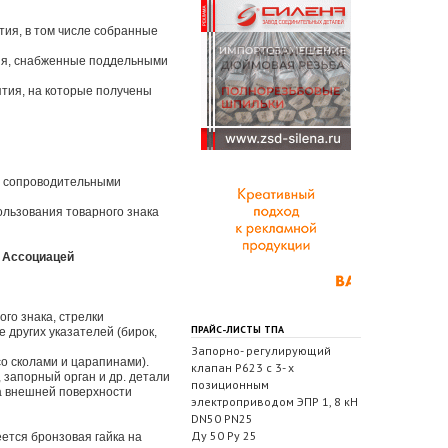
тия, в том числе собранные
лия, снабженные поддельными
тия, на которые получены
и сопроводительными
ользования товарного знака
 Ассоциацей
ого знака, стрелки
ПРАЙС-ЛИСТЫ ТПА
других указателей (бирок,
Запорно- регулирующий
со сколами и царапинами).
клапан Р623 с 3- х
 запорный орган и др. детали
позиционным
на внешней поверхности
электроприводом ЭПР 1, 8 кН
DN50 PN25
Ду 50 Ру 25
ется бронзовая гайка на