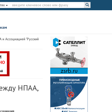
тях
 нам
и Ассоциацией "Русский
ежду НПАА,
ссоциация