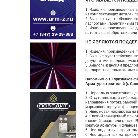
ЧТО ЯВЛЯЕТСЯ ПОДДЕ
1. Изделия, произведенные в
из комплектующих деталей п
2. Бывшие в употреблении, 
паспортами, гарантийными т
3. Изделия, произведенные 
патенты на изобретение или
НЕ ЯВЛЯЮТСЯ ПОДДЕЛ
1. Изделия, произведенные 
2. Бывшие в употреблении, 
документами, предлагаемые к 
3. Аналоги изделиям предпри
предприятия, продаваемые ка
Напомним о 10 признаков 
Арматуростроителей (г. Сан
1. Нереально заниженная цена
2. Отсутствие какой-либо мар
направления потока рабочей 
маркировки корпуса, фланцев 
3. Явно новая маркировка на
4. Свежий зачищенный или от
в свежей смазке или краске.
корпуса арматуры и фланцев
5. Нестандартные строительн
6. Нестандартный материал м