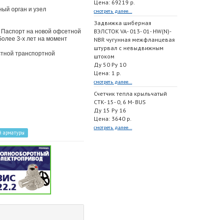
Цена: 69219 р.
ный орган и узел
смотреть далее...
Задвижка шиберная
ВЭЛСТОК VA- 013- 01- HW(N)-
. Паспорт на новой офсетной
более 3-х лет на момент
NBR чугунная межфланцевая
штурвал с невыдвижным
естной транспортной
штоком
Ду 50 Ру 10
Цена: 1 р.
смотреть далее...
Счетчик тепла крыльчатый
СТК- 15- 0, 6 M- BUS
Ду 15 Ру 16
Цена: 3640 р.
смотреть далее...
й арматуры