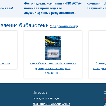
Фото недели: компания «НПО АСТА»
Компания L
роителя!
начинает производство
латунных кл
двухсильфонных редукционных...
вления библиотеки
(
предложить книгу
)
гаязова
Книга Олега Шпакова «Моя жизнь и
Приведе
арматура» жизнь автора от
исследова
рождения...
Интервью
О
Бренды и заводы
A
ЛОГОтипы и обозначения
П