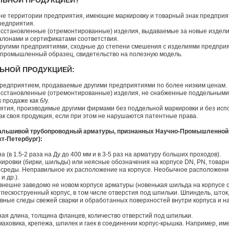
ЛЬНОЙ ПРОДУКЦИЕЙ?
не территории предприятия, имеющие маркировку и товарный знак предприя
редприятия.
восстановленные (отремонтированные) изделия, выдаваемые за новые изде
алонами и сертификатами соответствия.
другими предприятиями, сходные до степени смешения с изделиями предприя
 промышленный образец, свидетельство на полезную модель.
ЬНОЙ ПРОДУКЦИЕЙ:
предприятием, продаваемые другими предприятиями по более низким ценам.
восстановленные (отремонтированные) изделия, не снабженные поддельным
продаже как б/у.
ятия, производимые другими фирмами без поддельной маркировки и без исп
к своя продукция, если при этом не нарушаются патентные права.
фальшивой трубопроводный арматуры, признанных Научно-Промышленной
кт-Петербург):
 (в 1.5-2 раза на Ду до 400 мм и в 3-5 раз на арматуру больших проходов).
кировки (бирки, шильды) или неясные обозначения на корпусе DN, PN, товарн
среды. Неправильное их расположение на корпусе. Необычное расположение 
и др.).
 внешне заведомо не новом корпусе арматуры (новенькая шильда на корпусе 
пескоструенный корпус, в том числе отверстия под шпильки. Шпиндель, шток,
 Явные следы свежей сварки и обработанных поверхностей внутри корпуса и 
.
ая длина, толщина фланцев, количество отверстий под шпильки.
аховика, крепежа, шпилек и гаек в соединении корпус-крышка. Например, име