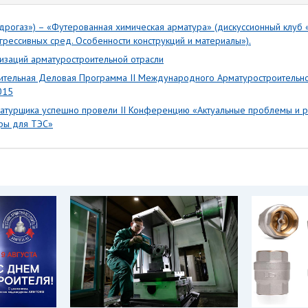
Гидрогаз») – «Футерованная химическая арматура» (дискуссионный клу
грессивных сред. Особенности конструкций и материалы»).
заций арматуростроительной отрасли
тельная Деловая Программа II Международного Арматуростроительно
015
рматурщика успешно провели II Конференцию «Актуальные проблемы и 
ры для ТЭС»