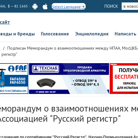
ПОИСК
в новос
366, $ — 82.1665
Select Language
▼
 сайт
аводы и бренды
Голосование
Энциклопедия
Написать
Подписан Меморандум о взаимоотношениях между НПАА, МосЦКБА 
регистр"
морандум о взаимоотношениях м
ссоциацией "Русский регистр"
ссоциация по сертификации "Русский Регистр", Научно-Промышленная А