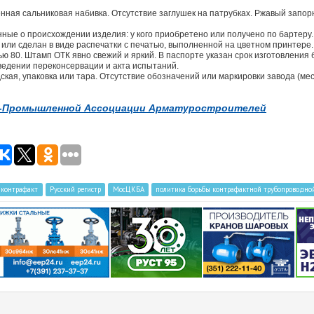
ная сальниковая набивка. Отсутствие заглушек на патрубках. Ржавый запор
нные о происхождении изделия: у кого приобретено или получено по бартеру.
 или сделан в виде распечатки с печатью, выполненной на цветном принтере
ю 80. Штамп ОТК явно свежий и яркий. В паспорте указан срок изготовления 
оведении переконсервации и акта испытаний.
дская, упаковка или тара. Отсутствие обозначений или маркировки завода (м
о-Промышленной Ассоциации Арматуростроителей
контрафакт
Русский регистр
МосЦКБА
политика борьбы контрафактной трубопроводно