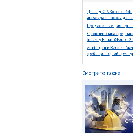
Доклад С.Р. Косенко («
арматура и насосы для а
Предложение для органи
Сформирована предвари
Industry Forum&Expo - 2
Armtorg.ru и Вестник А
трубопроводной армату
Смотрите также: