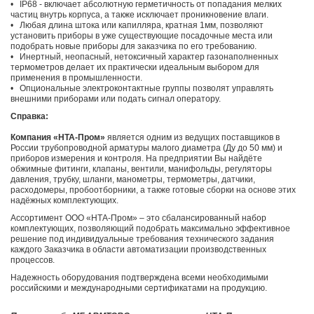
•
IP68 - включает абсолютную герметичность от попадания мелких
частиц внутрь корпуса, а также исключает проникновение влаги.
•
Любая длина штока или капилляра, кратная 1мм, позволяют
установить приборы в уже существующие посадочные места или
подобрать новые приборы для заказчика по его требованию.
•
Инертный, неопасный, нетоксичный характер газонаполненных
термометров делает их практически идеальным выбором для
применения в промышленности.
•
Опциональные электроконтактные группы позволят управлять
внешними приборами или подать сигнал оператору.
Справка:
Компания «НТА-Пром»
является одним из ведущих поставщиков в
России трубопроводной арматуры малого диаметра (Ду до 50 мм) и
приборов измерения и контроля. На предприятии Вы найдёте
обжимные фитинги, клапаны, вентили, манифольды, регуляторы
давления, трубку, шланги, манометры, термометры, датчики,
расходомеры, пробоотборники, а также готовые сборки на основе этих
надёжных комплектующих.
Ассортимент ООО «НТА-Пром» – это сбалансированный набор
комплектующих, позволяющий подобрать максимально эффективное
решение под индивидуальные требования технического задания
каждого Заказчика в области автоматизации производственных
процессов.
Надежность оборудования подтверждена всеми необходимыми
российскими и международными сертификатами на продукцию.