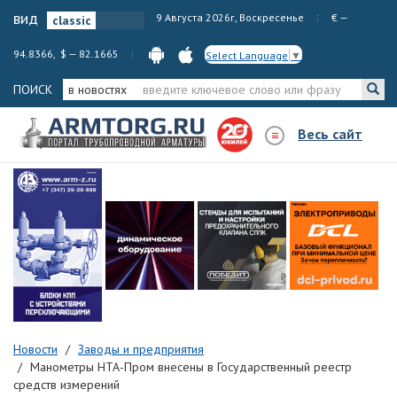
вид
9 Августа 2026г, Воскресенье
€ —
94.8366, $ — 82.1665
Select Language
▼
ПОИСК
в новостях
Весь сайт
Новости
Заводы и предприятия
Манометры НТА-Пром внесены в Государственный реестр
средств измерений