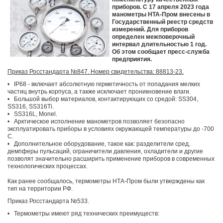
приборов. С 17 апреля 2023 года
манометры НТА-Пром внесены в
Государственный реестр средств
измерений. Для приборов
определен межповерочный
интервал длительностью 1 год.
Об этом сообщает пресс-служба
предприятия.
Приказ Росстандарта №847. Номер свидетельства: 88813-23.
•
IP68 - включает абсолютную герметичность от попадания мелких
частиц внутрь корпуса, а также исключает проникновение влаги.
•
Большой выбор материалов, контактирующих со средой: SS304,
SS316, SS316Ti.
•
SS316L, Monel.
•
Арктическое исполнение манометров позволяет безопасно
эксплуатировать приборы в условиях окружающей температуры до -700
С.
•
Дополнительное оборудование, такое как: разделители сред,
демпферы пульсаций, ограничители давления, охладители и другие
позволят значительно расширить применение приборов в современных
технологических процессах.
Как ранее сообщалось, термометры НТА-Пром были утверждены как
тип на территории РФ.
Приказ Росстандарта №533.
•
Термометры имеют ряд технических преимуществ: