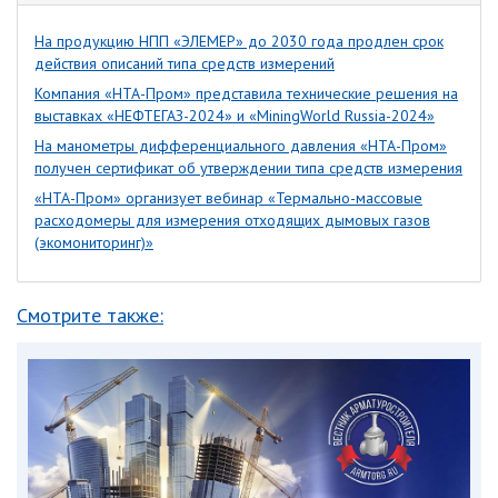
На продукцию НПП «ЭЛЕМЕР» до 2030 года продлен срок
действия описаний типа средств измерений
Компания «НТА-Пром» представила технические решения на
выставках «НЕФТЕГАЗ-2024» и «MiningWorld Russia-2024»
На манометры дифференциального давления «НТА-Пром»
получен сертификат об утверждении типа средств измерения
«НТА-Пром» организует вебинар «Термально-массовые
расходомеры для измерения отходящих дымовых газов
(экомониторинг)»
Смотрите также: