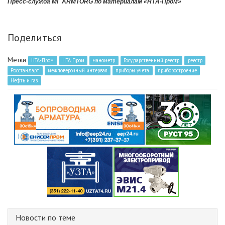
Пресс-служба МГ ARMTORG по материалам «НТА-Пром»
Поделиться
Метки
НТА-Пром
НТА Пром
манометр
Государственный реестр
реестр
Росстандарт
межповерочный интервал
приборы учета
приборостроение
Нефть и газ
Новости по теме