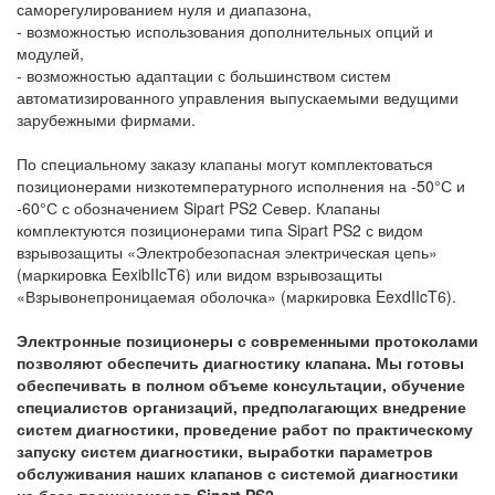
саморегулированием нуля и диапазона,
- возможностью использования дополнительных опций и
модулей,
- возможностью адаптации с большинством систем
автоматизированного управления выпускаемыми ведущими
зарубежными фирмами.
По специальному заказу клапаны могут комплектоваться
позиционерами низкотемпературного исполнения на -50°С и
-60°С с обозначением Sipart PS2 Север. Клапаны
комплектуются позиционерами типа Sipart PS2 с видом
взрывозащиты «Электробезопасная электрическая цепь»
(маркировка EexibIIcT6) или видом взрывозащиты
«Взрывонепроницаемая оболочка» (маркировка EexdIIcT6).
Электронные позиционеры с современными протоколами
позволяют обеспечить диагностику клапана. Мы готовы
обеспечивать в полном объеме консультации, обучение
специалистов организаций, предполагающих внедрение
систем диагностики, проведение работ по практическому
запуску систем диагностики, выработки параметров
обслуживания наших клапанов с системой диагностики
на базе позиционеров Sipart PS2.