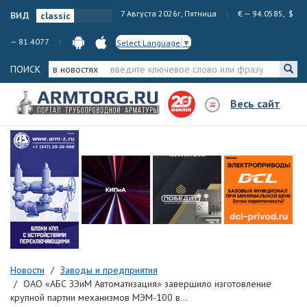
вид
7 Августа 2026г, Пятница
€ — 94.0585, $
— 81.4077
Select Language
▼
ПОИСК
в новостях
Весь сайт
Новости
Заводы и предприятия
ОАО «АБС ЗЭиМ Автоматизация» завершило изготовление
крупной партии механизмов МЭМ-100 в...