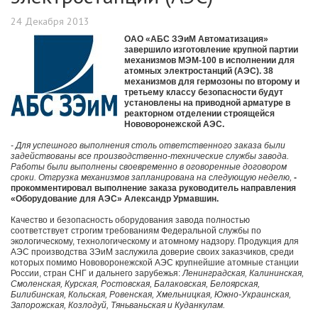
24 Декабря 2013
ОАО «АБС ЗЭиМ Автоматизация»
завершило изготовление крупной партии
механизмов МЭМ-100 в исполнении для
атомных электростанций (АЭС). 38
механизмов для гермозоны по второму и
третьему классу безопасности будут
установлены на приводной арматуре в
реакторном отделении строящейся
Нововоронежской АЭС.
- Для успешного выполнения столь ответственного заказа были
задействованы все производственно-технические службы завода.
Работы были выполнены своевременно в оговоренные договором
сроки. Отгрузка механизмов запланирована на следующую неделю,
-
прокомментировал выполнение заказа руководитель направления
«Оборудование для АЭС» Александр Урмавшин.
Качество и безопасность оборудования завода полностью
соответствует строгим требованиям Федеральной службы по
экологическому, технологическому и атомному надзору. Продукция для
АЭС производства ЗЭиМ заслужила доверие своих заказчиков, среди
которых помимо Нововоронежской АЭС крупнейшие атомные станции
России, стран СНГ и дальнего зарубежья:
Ленинградская, Калининская,
Смоленская, Курская, Ростовская, Балаковская, Белоярская,
Билибинская, Кольская, Ровенская, Хмельницкая, Южно-Украинская,
Запорожская, Козлодуй, Тяньваньская и Куданкулам.