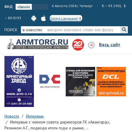
вид
6 Августа 2026г, Четверг
€ — 93.1901, $
— 80.9293
Select Language
▼
ПОИСК
в новостях
Весь сайт
Новости
Интервью
Интервью с членом совета директоров ГК «Авангард»,
Резником А.Г., подводя итоги года: о рынке,...