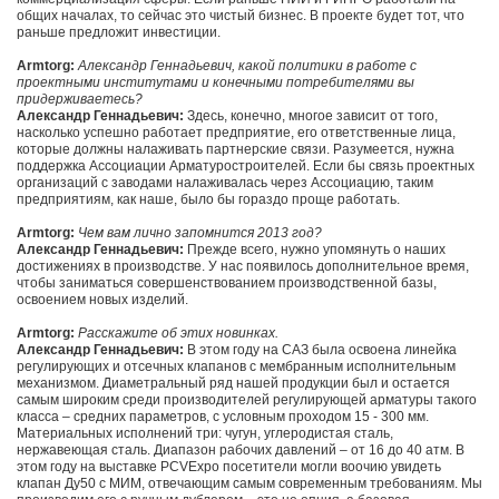
общих началах, то сейчас это чистый бизнес. В проекте будет тот, что
раньше предложит инвестиции.
Armtorg:
Александр Геннадьевич, какой политики в работе с
проектными институтами и конечными потребителями вы
придерживаетесь?
Александр Геннадьевич:
Здесь, конечно, многое зависит от того,
насколько успешно работает предприятие, его ответственные лица,
которые должны налаживать партнерские связи. Разумеется, нужна
поддержка Ассоциации Арматуростроителей. Если бы связь проектных
организаций с заводами налаживалась через Ассоциацию, таким
предприятиям, как наше, было бы гораздо проще работать.
Armtorg:
Чем вам лично запомнится 2013 год?
Александр Геннадьевич:
Прежде всего, нужно упомянуть о наших
достижениях в производстве. У нас появилось дополнительное время,
чтобы заниматься совершенствованием производственной базы,
освоением новых изделий.
Armtorg:
Расскажите об этих новинках.
Александр Геннадьевич:
В этом году на САЗ была освоена линейка
регулирующих и отсечных клапанов с мембранным исполнительным
механизмом. Диаметральный ряд нашей продукции был и остается
самым широким среди производителей регулирующей арматуры такого
класса – средних параметров, с условным проходом 15 - 300 мм.
Материальных исполнений три: чугун, углеродистая сталь,
нержавеющая сталь. Диапазон рабочих давлений – от 16 до 40 атм. В
этом году на выставке PCVExpo посетители могли воочию увидеть
клапан Ду50 с МИМ, отвечающим самым современным требованиям. Мы