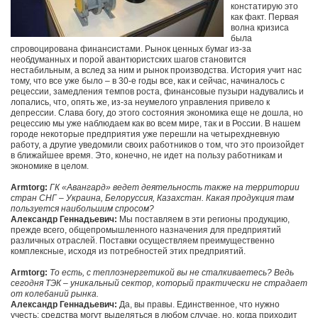
констатирую это
как факт. Первая
волна кризиса
была
спровоцирована финансистами. Рынок ценных бумаг из-за
необдуманных и порой авантюристских шагов становится
нестабильным, а вслед за ним и рынок производства. История учит нас
тому, что все уже было – в 30-е годы все, как и сейчас, начиналось с
рецессии, замедления темпов роста, финансовые пузыри надувались и
лопались, что, опять же, из-за неумелого управления привело к
депрессии. Слава богу, до этого состояния экономика еще не дошла, но
рецессию мы уже наблюдаем как во всем мире, так и в России. В нашем
городе некоторые предприятия уже перешли на четырехдневную
работу, а другие уведомили своих работников о том, что это произойдет
в ближайшее время. Это, конечно, не идет на пользу работникам и
экономике в целом.
Armtorg:
ГК «Авангард» ведет деятельность также на территории
стран СНГ – Украина, Белоруссия, Казахстан. Какая продукция там
пользуется наибольшим спросом?
Александр Геннадьевич:
Мы поставляем в эти регионы продукцию,
прежде всего, общепромышленного назначения для предприятий
различных отраслей. Поставки осуществляем преимущественно
комплексные, исходя из потребностей этих предприятий.
Armtorg:
То есть, с теплоэнергетикой вы не сталкиваетесь? Ведь
сегодня ТЭК – уникальный сектор, который практически не страдает
от колебаний рынка.
Александр Геннадьевич:
Да, вы правы. Единственное, что нужно
учесть: средства могут выделяться в любом случае, но, когда приходит