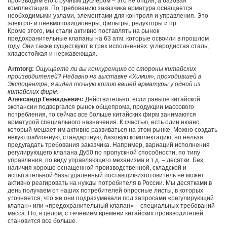
производим его с ручным дублером – это не опция, а базовая
комплектация. По требованию заказчика арматура оснащается
необходимыми узлами, элементами для контроля и управления. Это
электро- и пневмопозиционеры, фильтры, редукторы и пр.
Кроме этого, мы стали активно поставлять на рынок
предохранительные клапаны на 63 атм, которые освоили в прошлом
году. Они также существуют в трех исполнениях: углеродистая сталь,
хладостойкая и нержавеющая.
Armtorg:
Ощущаете ли вы конкуренцию со стороны китайских
производителей? Недавно на выставке «Химия», проходившей в
Экспоцентре, я видел точную копию вашей арматуры у одной из
китайских фирм.
Александр Геннадьевич:
Действительно, если раньше китайской
экспансии подвергался рынок общепрома, продукции массового
потребления, то сейчас все больше китайских фирм занимаются
арматурой специального назначения. К счастью, есть один нюанс,
который мешает им активно развиваться на этом рынке. Можно создать
некую шаблонную, стандартную, базовую комплектацию, но нельзя
предугадать требования заказчика. Например, вариаций исполнения
регулирующего клапана Ду50 по пропускной способности, по типу
управления, по виду управляющего механизма и т.д. – десятки. Без
наличия хорошо оснащенной производственной, складской и
испытательной базы удаленный поставщик-изготовитель не может
активно реагировать на нужды потребителя в России. Мы десятками в
день получаем от наших потребителей опросные листы, в которых
уточняется, что же они подразумевали под запросами «регулирующий
клапан» или «предохранительный клапан» – специальных требований
масса. Но, в целом, с течением времени китайских производителей
становится все больше.