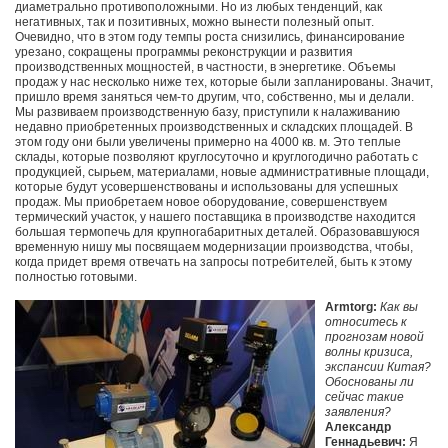
диаметрально противоположными. Но из любых тенденций, как
негативных, так и позитивных, можно вынести полезный опыт.
Очевидно, что в этом году темпы роста снизились, финансирование
урезано, сокращены программы реконструкции и развития
производственных мощностей, в частности, в энергетике. Объемы
продаж у нас несколько ниже тех, которые были запланированы. Значит,
пришло время заняться чем-то другим, что, собственно, мы и делали.
Мы развиваем производственную базу, приступили к налаживанию
недавно приобретенных производственных и складских площадей. В
этом году они были увеличены примерно на 4000 кв. м. Это теплые
склады, которые позволяют круглосуточно и круглогодично работать с
продукцией, сырьем, материалами, новые административные площади,
которые будут усовершенствованы и использованы для успешных
продаж. Мы приобретаем новое оборудование, совершенствуем
термический участок, у нашего поставщика в производстве находится
большая термопечь для крупногабаритных деталей. Образовавшуюся
временную нишу мы посвящаем модернизации производства, чтобы,
когда придет время отвечать на запросы потребителей, быть к этому
полностью готовыми.
Armtorg:
Как вы
относитесь к
прогнозам новой
волны кризиса,
экспансии Китая?
Обоснованы ли
сейчас такие
заявления?
Александр
Геннадьевич:
Я