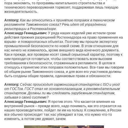
пора экономить, то программы капитального строительства и
технического перевооружения тормозят, поддерживая лишь текущую
жизнедеятельность.
Armtorg:
Как вы относитесь к принятию поправок в техническом
регламенте Таможенного союза? Речь идет об упразднении
регистрации в Ростехнадзоре.
Александр Геннадьевич:
У ряда наших изделий уже истекли сроки
действия прежних разрешений Ростехнадзора на право применения на
взрыво- и пожароопасных объектах. Поэтому мы прошли экспертизу
промышленной безопасности по новой схеме. В этом отношении для
нас ничего не изменилось, кроме внешнего вида конечного документа.
Как и прежде, все проверки носят самый серьезный характер, поэтому к
ним приходится готовиться, чтобы соответствовать всем высоким
требованиям к безопасности, отраженным в регламенте. В целом я
отношусь к принятию этих поправок положительно. Все-таки мы говорим
об общем рынке Таможенного союза, и для всех его участников должны
быть созданы общие правила, одинаковые права и обязанности.
Armtorg:
Сейчас происходит гармонизация стандартов с ISO и уход
от ГОСТов. ГОСТ стал не основополагающим, а рекомендательным
стандартом. Должны ли мы следовать зарубежным стандартам,
забывая о своей системе?
Александр Геннадьевич:
Я против этого. Что касается влияния на
внутренний рынок – прежде всего, надо понимать, как это отразится на
наших производителях, пойдет ли им на пользу. К сожалению, в России
все обычно происходит так: нас убеждают в том, что нужно что-то
изменить, а потом уже думают, зачем.