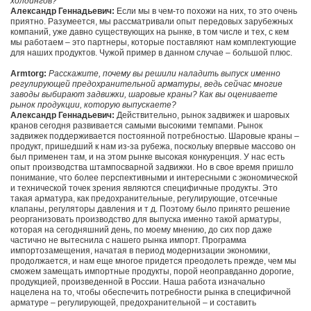
холдингов?
Александр Геннадьевич:
Если мы в чем-то похожи на них, то это очень
приятно. Разумеется, мы рассматривали опыт передовых зарубежных
компаний, уже давно существующих на рынке, в том числе и тех, с кем
мы работаем – это партнеры, которые поставляют нам комплектующие
для наших продуктов. Чужой пример в данном случае – большой плюс.
Armtorg:
Расскажите, почему вы решили наладить выпуск именно
регулирующей предохранительной арматуры, ведь сейчас многие
заводы выбирают задвижки, шаровые краны? Как вы оцениваете
рынок продукции, которую выпускаете?
Александр Геннадьевич:
Действительно, рынок задвижек и шаровых
кранов сегодня развивается самыми высокими темпами. Рынок
задвижек поддерживается постоянной потребностью. Шаровые краны –
продукт, пришедший к нам из-за рубежа, поскольку впервые массово он
был применен там, и на этом рынке высокая конкуренция. У нас есть
опыт производства штампосварной задвижки. Но в свое время пришло
понимание, что более перспективными и интересными с экономической
и технической точек зрения являются специфичные продукты. Это
такая арматура, как предохранительные, регулирующие, отсечные
клапаны, регуляторы давления и т д. Поэтому было принято решение
реорганизовать производство для выпуска именно такой арматуры,
которая на сегодняшний день, по моему мнению, до сих пор даже
частично не вытеснила с нашего рынка импорт. Программа
импортозамещения, начатая в период модернизации экономики,
продолжается, и нам еще многое придется преодолеть прежде, чем мы
сможем замещать импортные продукты, порой неоправданно дорогие,
продукцией, произведенной в России. Наша работа изначально
нацелена на то, чтобы обеспечить потребности рынка в специфичной
арматуре – регулирующей, предохранительной – и составить