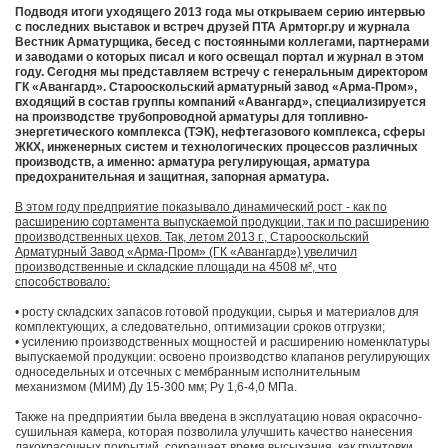
Подводя итоги уходящего 2013 года мы открываем серию интервью
с последних выставок и встреч друзей ПТА Армторг.ру и журнала
Вестник Арматурщика, бесед с постоянными коллегами, партнерами
и заводами о которых писал и кого освещал портал и журнал в этом
году. Сегодня мы представляем встречу с генеральным директором
ГК «Авангард». Старооскольский арматурный завод «Арма-Пром»,
входящий в состав группы компаний «Авангард», специализируется
на производстве трубопроводной арматуры для топливно-
энергетического комплекса (ТЭК), нефтегазового комплекса, сферы
ЖКХ, инженерных систем и технологических процессов различных
производств, а именно: арматура регулирующая, арматура
предохранительная и защитная, запорная арматура.
В этом году предприятие показывало динамический рост - как по
расширению сортамента выпускаемой продукции, так и по расширению
производственных цехов. Так, летом 2013 г., Старооскольский
Арматурный Завод «Арма-Пром» (ГК «Авангард») увеличил
производственные и складские площади на 4508 м², что
способствовало:
• росту складских запасов готовой продукции, сырья и материалов для
комплектующих, а следовательно, оптимизации сроков отгрузки;
• усилению производственных мощностей и расширению номенклатуры
выпускаемой продукции: освоено производство клапанов регулирующих
односедельных и отсечных с мембранным исполнительным
механизмом (МИМ) Ду 15-300 мм; Ру 1,6-4,0 МПа.
Также на предприятии была введена в эксплуатацию новая окрасочно-
сушильная камера, которая позволила улучшить качество нанесения
лакокрасочных покрытий, сокращает время высыхания, как грунтовки,