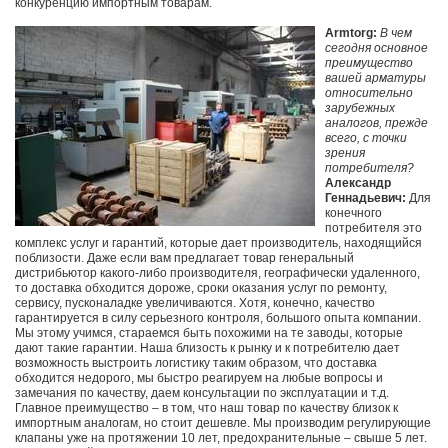
конкуренцию импортным товарам.
Armtorg:
В чем
сегодня основное
преимущество
вашей арматуры
относительно
зарубежных
аналогов, прежде
всего, с точки
зрения
потребителя?
Александр
Геннадьевич:
Для
конечного
потребителя это
комплекс услуг и гарантий, которые дает производитель, находящийся
поблизости. Даже если вам предлагает товар генеральный
дистрибьютор какого-либо производителя, географически удаленного,
то доставка обходится дороже, сроки оказания услуг по ремонту,
сервису, пусконаладке увеличиваются. Хотя, конечно, качество
гарантируется в силу серьезного контроля, большого опыта компании.
Мы этому учимся, стараемся быть похожими на те заводы, которые
дают такие гарантии. Наша близость к рынку и к потребителю дает
возможность выстроить логистику таким образом, что доставка
обходится недорого, мы быстро реагируем на любые вопросы и
замечания по качеству, даем консультации по эксплуатации и т.д.
Главное преимущество – в том, что наш товар по качеству близок к
импортным аналогам, но стоит дешевле. Мы производим регулирующие
клапаны уже на протяжении 10 лет, предохранительные – свыше 5 лет.