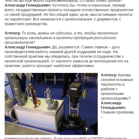
Что бы вы еще могли порекомендовать, со своей точки зрения?
Александр Геннадьевич:
Хотелось бы, чтобы в серьезные, прежде
всего, государственные проекты попадали отечественные предприятия
со своей продукцией. Но без общей идеи, цели, мысли никакие проекты
не заработают. Все начинается с целеполагания, с документов, с
грамотного руководства.
Armtorg:
То есть, важны не субсидии, а то, чтобы проектные
организации закладывали в проекты продукцию российского
производителя?
Александр Геннадьевич:
Да, разумеется. Самое главное – дать
производителям работу, никакой другой поддержки не надо. На
собственной практике мы убедились: при тесном сотрудничестве с
проектной организацией, от научного замысла до воплощения его на
практике, работа проходит наиболее эффективно.
Armtorg:
Каковы
сегодня основные
трудности в
работе с
проектными
организациями?
Александр
Геннадьевич:
Главная проблема
–
коммерциализация сферы. Если раньше НИИ и ГИПРО работали на