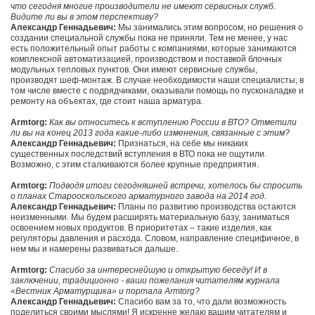
что сегодня многие производители не имеют сервисных служб.
Видите ли вы в этом перспективу?
Александр Геннадьевич:
Мы занимались этим вопросом, но решения о
создании специальной службы пока не приняли. Тем не менее, у нас
есть положительный опыт работы с компаниями, которые занимаются
комплексной автоматизацией, производством и поставкой блочных
модульных тепловых пунктов. Они имеют сервисные службы,
производят шеф-монтаж. В случае необходимости наши специалисты, в
том числе вместе с подрядчиками, оказывали помощь по пусконаладке и
ремонту на объектах, где стоит наша арматура.
Armtorg:
Как вы относитесь к вступлению России в ВТО? Отметили
ли вы на конец 2013 года какие-либо изменения, связанные с этим?
Александр Геннадьевич:
Признаться, на себе мы никаких
существенных последствий вступления в ВТО пока не ощутили.
Возможно, с этим сталкиваются более крупные предприятия.
Armtorg:
Подводя итоги сегодняшней встречи, хотелось бы спросить
о планах Старооскольского арматурного завода на 2014 год.
Александр Геннадьевич:
Планы по развитию производства остаются
неизменными. Мы будем расширять материальную базу, заниматься
освоением новых продуктов. В приоритетах – такие изделия, как
регуляторы давления и расхода. Словом, направление специфичное, в
нем мы и намерены развиваться дальше.
Armtorg:
Спасибо за интереснейшую и открытую беседу! И в
заключении, традиционно - ваши пожелания читателям журнала
«Вестник Арматурщика» и портала Armtorg?
Александр Геннадьевич:
Спасибо вам за то, что дали возможность
поделиться своими мыслями! Я искренне желаю вашим читателям и