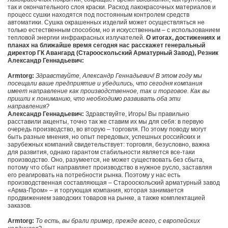
так и окончательного слоя краски. Расход лакокрасочных материалов и
процесс сушки находятся под постоянным контролем средств
автоматики. Сушка окрашенных изделий может осуществляться не
только естественным способом, но и искусственным – с использованием
тепловой энергии инфракрасных излучателей.
О итогах, достижениях и
планах на ближайше время сегодня нас расскажет генеральный
директор ГК Авангард (Старооскольский Арматурный Завод), Резник
Александр Геннадьевич:
Armtorg:
Здравствуйте, Александр Геннадьевич! В этом году мы
посещали ваше предприятие и убедились, что сегодня компания
имеет направление как производственное, так и торговое. Как вы
пришли к пониманию, что необходимо развивать оба эти
направления?
Александр Геннадьевич:
Здравствуйте, Игорь! Вы правильно
расставили акценты, точно так же ставим их мы для себя: в первую
очередь производство, во вторую – торговля. По этому поводу могут
быть разные мнения, но опыт передовых, успешных российских и
зарубежных компаний свидетельствует: торговля, безусловно, важна
для развития, однако гарантом стабильности является все-таки
производство. Оно, разумеется, не может существовать без сбыта,
потому что сбыт направляет производство в нужное русло, заставляя
его реагировать на потребности рынка. Поэтому у нас есть
производственная составляющая – Старооскольский арматурный завод
«Арма-Пром» – и торгующая компания, которая занимается
продвижением заводских товаров на рынке, а также комплектацией
заказов.
Armtorg:
То есть, вы брали пример, прежде всего, с европейских