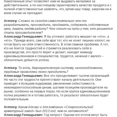
Накопленный опыт позволяет нам не выдавать желаемое за
действительное, а по-настоящему гарантировать качество продукта и с
полной ответственностью заявлять, что, купив наш товар, заказчик ни в
коем случае не прогадает.
Armtorg:
Сложно ли сегодня самостоятельно что-то
разрабатывать, производить, продавать, содержать собственные
цеха, давать людям работу? Что стоит на пути у тех, кто решается
стать производителем?
Александр Геннадьевич:
Я бы уточнил: работать мешает не «что», а
«кто». Прежде всего, сам себе враг тот, кто не хочет лишних хлопот, не
готов брать на себя ответственность. В этом главная проблема. А тот,
кто не боится трудностей и стремится реализовать себя в
производстве, кто просто берет и делает, находит команду
единомышленников и специалистов, трудится, начиная с малого –
обязательно добьется успеха.
Armtorg:
То есть, бюрократическую систему, налогообложение,
трудовые проволочки легко преодолеть?
Александр Геннадьевич:
Все это преодолевают тысячи организаций.
Но часто эти трудности препятствуют началу деятельности. Они
приводят к большим издержкам, увеличению себестоимости,
неконкурентоспособным ценам, шатким позициям производителя на
рынке, особенно на первых порах. Но если группа единомышленников
полна решимости и готова работать, то результат обязательно будет
положительным.
Armtorg:
Каким для вас и для компании «Старооскольский
арматурный завод» был 2013 год, чем он запомнится?
Александр Геннадьевич:
Год непрост. Оценки его итогов могут быть