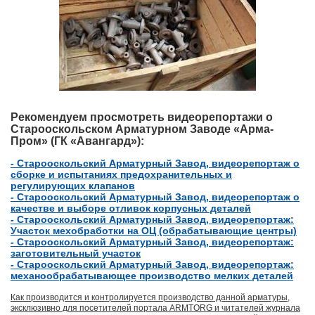
Рекомендуем просмотреть видеорепортажи о
Старооскольском Арматурном Заводе «Арма-
Пром» (ГК «Авангард»):
- Старооскольский Арматурный Завод, видеорепортаж о
сборке и испытаниях предохранительных и
регулирующих клапанов
- Старооскольский Арматурный Завод, видеорепортаж о
качестве и выборе отливок корпусных деталей
- Старооскольский Арматурный Завод, видеорепортаж:
Участок мехобработки на ОЦ (обрабатывающие центры)
- Старооскольский Арматурный Завод, видеорепортаж:
заготовительный участок
- Старооскольский Арматурный Завод, видеорепортаж:
механообрабатывающее производство мелких деталей
Как производится и контролируется производство данной арматуры,
эксклюзивно для посетителей портала ARMTORG и читателей журнала