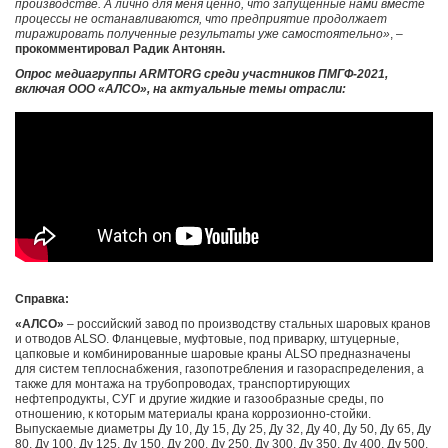
производстве. А лично для меня ценно, что запущенные нами вместе
процессы не останавливаются, что предприятие продолжает
тиражировать полученные результаты уже самостоятельно»
, –
прокомментировал Радик Антонян.
Опрос медиагруппы ARMTORG среди участников ПМГФ-2021,
включая ООО «АЛСО», на актуальные темы отрасли:
Справка:
«АЛСО»
– российский завод по производству стальных шаровых кранов
и отводов ALSO. Фланцевые, муфтовые, под приварку, штуцерные,
цапковые и комбинированные шаровые краны ALSO предназначены
для систем теплоснабжения, газопотребления и газораспределения, а
также для монтажа на трубопроводах, транспортирующих
нефтепродукты, СУГ и другие жидкие и газообразные среды, по
отношению, к которым материалы крана коррозионно-стойки.
Выпускаемые диаметры Ду 10, Ду 15, Ду 25, Ду 32, Ду 40, Ду 50, Ду 65, Ду
80, Ду 100, Ду 125, Ду 150, Ду 200, Ду 250, Ду 300, Ду 350, Ду 400, Ду 500,