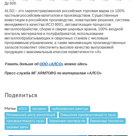
Ду 600.
ALSO – это зарегистрированная российская торговая марка со 100%
частным российским капиталом и производством. Существенные
инвестиции в российское производство, новаторские решения, система
менеджмента качества ИСО 9001, автоматизация процессов
металлообработки, сборки и сварки шаровых кранов, 100% входной
контроль материалов и полуфабрикатов, использование
металлообрабатывающих и сварочных станков с числовым
программным управлением, а также минимизация производственных
запасов позволяет обеспечить высокое качество выпускаемой
продукции с максимальным классом герметичности «А»
Узнать больше об
ООО «АЛСО»
можно здесь
Пресс-служба МГ ARMTORG по материалам «АЛСО»
Поделиться
Метки
АЛСО
нацпроект
трубопроводная арматура
Региональный центр компетенций
Повышение производительности труда
производительность труда
Бережливое производство
бережливые технологии
шаровые краны