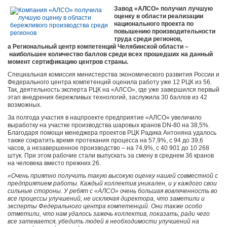
Завод «АЛСО» получил лучшую
оценку в области реализации
национального проекта по
повышению производительности
труда среди регионов,
а Региональный центр компетенций Челябинской области –
наибольшее количество баллов среди всех прошедших на данный
момент сертификацию центров страны.
Специальная комиссия министерства экономического развития России и
Федерального центра компетенций оценила работу уже 12 РЦК из 56.
Так, деятельность эксперта РЦК на «АЛСО», где уже завершился первый
этап внедрения бережливых технологий, заслужила 30 баллов из 42
возможных.
За полгода участия в нацпроекте предприятие «АЛСО» увеличило
выработку на участке производства шаровых кранов DN-80 на 38,5%.
Благодаря помощи менеджера проектов РЦК Радика Антоняна удалось
также сократить время протекания процесса на 57,9%, с 94 до 39,6
часов, а незавершенное производство – на 74,9%, с 40 901 до 10 268
штук. При этом рабочие стали выпускать за смену в среднем 36 кранов
на человека вместо прежних 26.
«Очень приятно получить такую высокую оценку нашей совместной с
предприятием работы. Каждый коллектив уникален, и у каждого свои
сильные стороны. У ребят с «АЛСО» очень большая вовлеченность во
все процессы улучшений, не исключая директора, что заметили и
эксперты Федерального центра компетенций. Они также особо
отметили, что нам удалось зажечь коллектив, показать, ради чего
все затевается, убедить людей в необходимости улучшений на