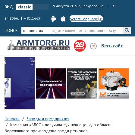
вид
9 Августа 2026г, Воскресенье
€ —
94.8366, $ — 82.1665
Select Language
▼
ПОИСК
в новостях
Весь сайт
Новости
Заводы и предприятия
Компания «АЛСО» получила лучшую оценку в области
бережливого производства среди регионов