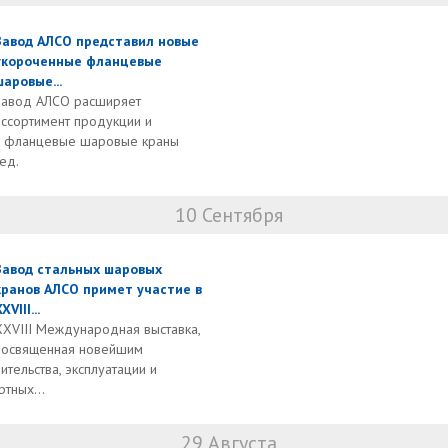
Завод АЛСО представил новые
укороченные фланцевые
шаровые...
Завод АЛСО расширяет
ассортимент продукции и
е фланцевые шаровые краны
ед.
10 Сентября
Завод стальных шаровых
кранов АЛСО примет участие в
XVIII...
XXVIII Международная выставка,
посвященная новейшим
ительства, эксплуатации и
тных...
29 Августа