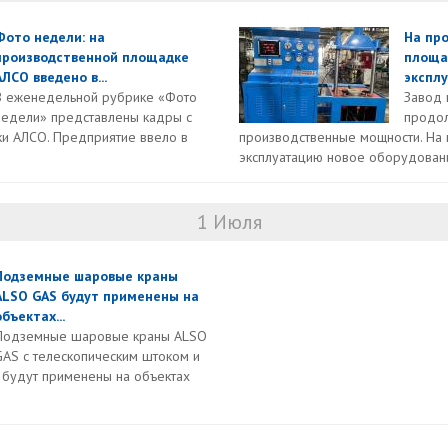
Фото недели: на
На пр
производственной площадке
площа
АЛСО введено в...
эксплу
В еженедельной рубрике «Фото
Завод
недели» представлены кадры с
продол
и АЛСО. Предприятие ввело в
производственные мощности. На
эксплуатацию новое оборудование
1 Июля
Подземные шаровые краны
ALSO GAS будут применены на
объектах...
Подземные шаровые краны ALSO
GAS с телескопическим штоком и
 будут применены на объектах