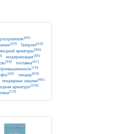
1943
уростроителя
1970
4429
жение
Газпром
3906
оводной арматуры
6
1881
модернизация
2910
2471
сль
поставка
2738
промышленность
1867
8530
ефть
тендер
4901
тендерные закупки
15795
одная арматура
5729
етика