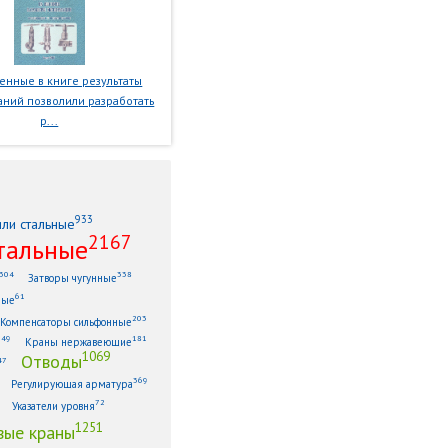
нные в книге результаты
ний позволили разработать
р...
933
или стальные
2167
тальные
304
338
Затворы чугунные
61
ные
203
Компенсаторы сильфонные
149
181
Краны нержавеющие
1069
Отводы
47
369
Регулирующая арматура
72
Указатели уровня
1251
ые краны