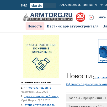
вид
7 Августа 2026г, Пятница
€ — 94.0
Весь
Новости
Вестник арматуростроителя
З
Новости
(
предлож
АКТИВНЫЕ ТЕМЫ ФОРУМА
Оформить подписку на печат
1.
Импортозамещение
mg.armtorg , 13.02.2026
2.
Нужна помощь по Пскову.
Заводы и предприятия
(1
Юрий Петров , 09.02.2026
3.
Грузия и трубопроводы
Заметки редактора
(73)