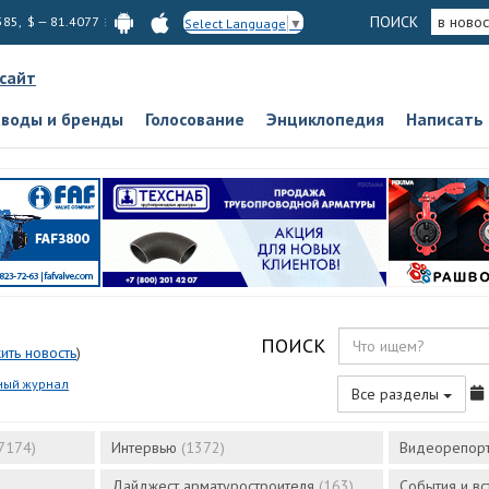
ПОИСК
в новос
585, $ — 81.4077
Select Language
▼
 сайт
аводы и бренды
Голосование
Энциклопедия
Написать
ПОИСК
ить новость
)
ный журнал
Все разделы
7174)
Интервью
(1372)
Видеорепор
Дайджест арматуростроителя
(163)
События и в