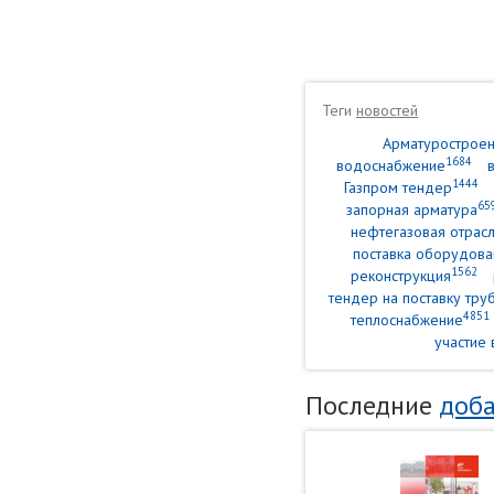
Теги
новостей
Арматурострое
1684
водоснабжение
1444
Газпром тендер
65
запорная арматура
нефтегазовая отрасл
поставка оборудова
1562
реконструкция
тендер на поставку тр
4851
теплоснабжение
участие 
Последние
доба