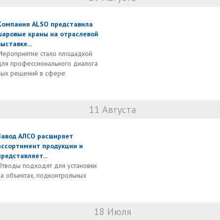
Компания ALSO представила
шаровые краны на отраслевой
выставке...
Мероприятие стало площадкой
для профессионального диалога
ных решений в сфере
11 Августа
Завод АЛСО расширяет
ассортимент продукции и
представляет...
Отводы подходят для установки
на объектах, подконтрольных
18 Июля