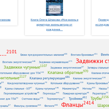
гаязова
Книга Олега Шпакова «Моя жизнь и
Приведе
арматура» жизнь автора от
исследова
рождения...
2101
...
Вент
166
161
Блоки предохранительных клапанов
Вентили бронзовые
Задвижки с
146
373
Вентили энергетические
Задвижки нержавеющие
1107
Задвижки чугунные
1
87
Задвижки энергетические
Затворы стальные
970
Клапана обратные
119
тательное оборудование для ТПА
Клапана отсеч
1127
нительные
686
Клапана регулирующие
128
Клапана энергетические
63
70
220
ые
Конденсатоотводчики чугунные
Котельное оборудование
Краны бронзовые
0
87
149
88
433
2
Краны стальные - ХЛ
Краны чугунные
Манометры
Метизы
Насосы
6
46
441
48
33
Переключающие устройства
Переходы
Пожарная арматура
Радиаторы
1156
Трубы
492
Тройники
53
176
57
ание для ТПА
Счетчики воды
Термометры
2414
Фланцы
Шаров
67
410
206
ериалы
Фильтры, грязевики
Фитинги