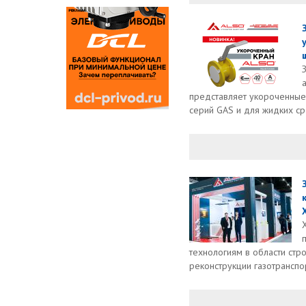
представляет укороченны
серий GAS и для жидких ср
X
технологиям в области стро
реконструкции газотранспор