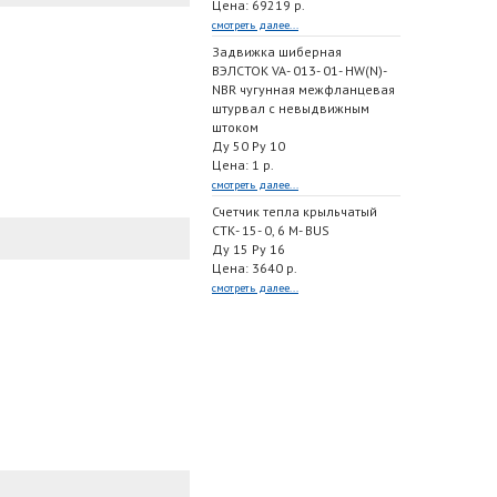
Цена: 69219 р.
смотреть далее...
Задвижка шиберная
ВЭЛСТОК VA- 013- 01- HW(N)-
NBR чугунная межфланцевая
штурвал с невыдвижным
штоком
Ду 50 Ру 10
Цена: 1 р.
смотреть далее...
Счетчик тепла крыльчатый
СТК- 15- 0, 6 M- BUS
Ду 15 Ру 16
Цена: 3640 р.
смотреть далее...