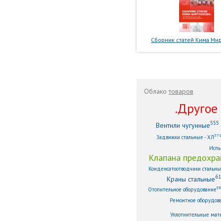
Сборник статей Кима Мир
Облако
товаров
.Другое .
555
Вентили чугунные
37
Задвижки стальные - ХЛ
Испы
Клапана предохра
Конденсатоотводчики стальн
61
Краны стальные
9
Отопительное оборудование
Ремонтное оборудов
Уплотнительные мат