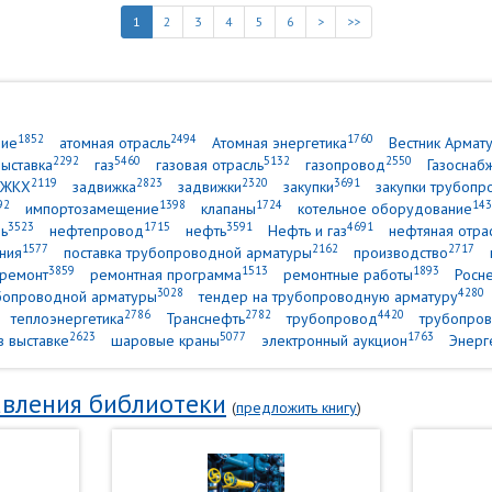
1
2
3
4
5
6
>
>>
1852
2494
1760
ние
атомная отрасль
Атомная энергетика
Вестник Армат
2292
5460
5132
2550
выставка
газ
газовая отрасль
газопровод
Газоснаб
2119
2823
2320
3691
ЖКХ
задвижка
задвижки
закупки
закупки трубопр
92
1398
1724
143
импортозамещение
клапаны
котельное оборудование
3523
1715
3591
4691
ь
нефтепровод
нефть
Нефть и газ
нефтяная отра
1577
2162
2717
ния
поставка трубопроводной арматуры
производство
3859
1513
1893
ремонт
ремонтная программа
ремонтные работы
Росн
3028
4280
убопроводной арматуры
тендер на трубопроводную арматуру
2786
2782
4420
теплоэнергетика
Транснефть
трубопровод
трубопров
2623
5077
1763
в выставке
шаровые краны
электронный аукцион
Энерг
вления библиотеки
(
предложить книгу
)