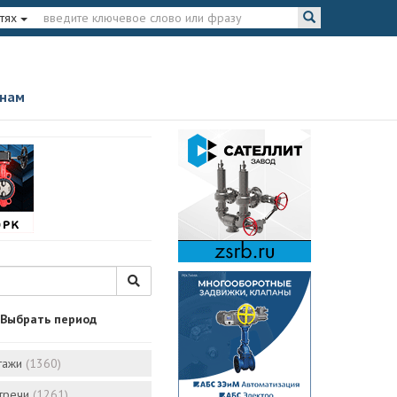
тях
 нам
Выбрать период
тажи
(1360)
стречи
(1261)