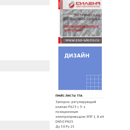
ПРАЙС-ЛИСТЫ ТПА
Запорно- регулирующий
клапан Р623 с 3- х
позиционным
электроприводом ЭПР 1, 8 кН
DN50 PN25
Ду 50 Ру 25