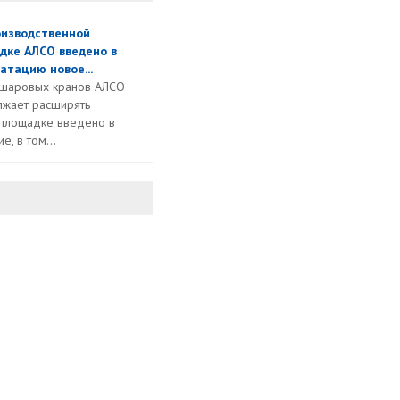
оизводственной
дке АЛСО введено в
атацию новое...
 шаровых кранов АЛСО
жает расширять
 площадке введено в
, в том...