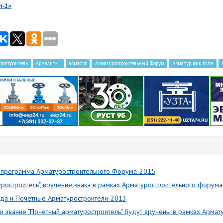
т-1»
ростроитель
Армалит-1
армторг
Арматуростроительный Форум
Арматурщик года
программа Арматуростроительного Форума-2015
уростроитель", вручение знака в рамках Арматуростроительного форума
ода и Почетные Арматуростроители-2013
 и звание "Почетный арматуростроитель" будут вручены в рамках Армат