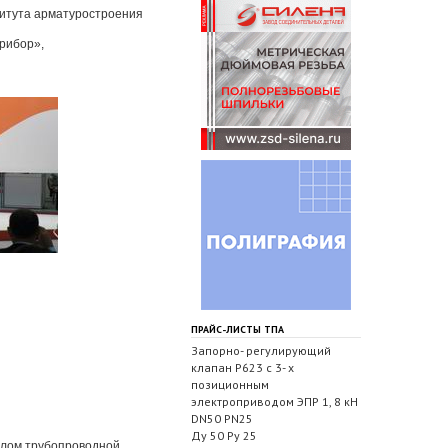
титута арматуростроения
прибор»,
ПРАЙС-ЛИСТЫ ТПА
Запорно- регулирующий
клапан Р623 с 3- х
позиционным
электроприводом ЭПР 1, 8 кН
DN50 PN25
Ду 50 Ру 25
алом трубопроводной