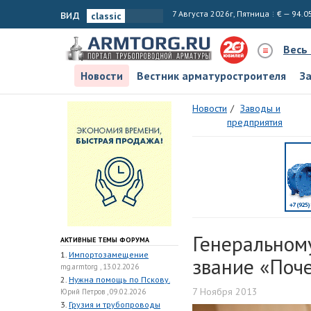
вид
7 Августа 2026г, Пятница
€ — 94.0
Весь
Новости
Вестник арматуростроителя
З
Новости
Заводы и
предприятия
Генеральном
АКТИВНЫЕ ТЕМЫ ФОРУМА
1.
Импортозамещение
звание «Поч
mg.armtorg , 13.02.2026
2.
Нужна помощь по Пскову.
7 Ноября 2013
Юрий Петров , 09.02.2026
3.
Грузия и трубопроводы