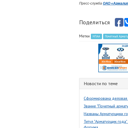
Пресс-служба
ОАО «Армали
Поделиться
Метки
НПАА
Почетный Армату
Новости по теме
Сформирована деловая 
Звание "Почетный армат
Названы Арматурщики г
Титул "Арматурщик года"
форума