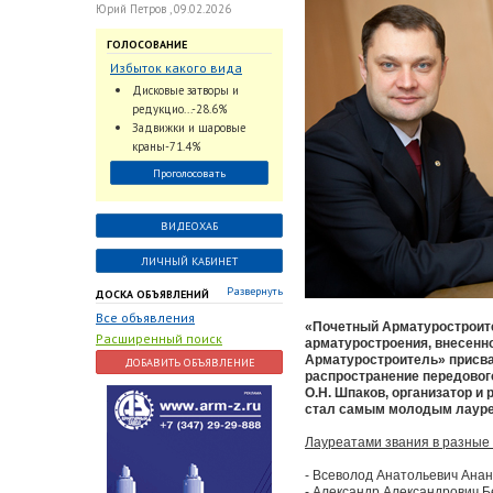
Юрий Петров , 09.02.2026
ГОЛОСОВАНИЕ
Избыток какого вида
трубопроводной
Дисковые затворы и
арматуры наблюдается
редукцио...-28.6%
на Российском рынке с
Задвижки и шаровые
2024 по 2026 годы?
краны-71.4%
Проголосовать
ВИДЕОХАБ
ЛИЧНЫЙ КАБИНЕТ
Развернуть
ДОСКА ОБЪЯВЛЕНИЙ
Все объявления
«Почетный Арматуростроите
Расширенный поиск
арматуростроения, внесенн
Арматуростроитель» присва
ДОБАВИТЬ ОБЪЯВЛЕНИЕ
распространение передовог
О.Н. Шпаков, организатор и
стал самым молодым лауреа
Лауреатами звания в разные 
- Всеволод Анатольевич Ана
- Александр Александрович Б