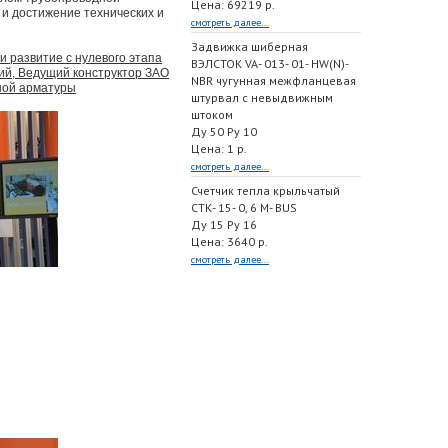
Цена: 69219 р.
 и достижение технических и
смотреть далее...
Задвижка шиберная
и развитие с нулевого этапа
ВЭЛСТОК VA- 013- 01- HW(N)-
ий, Ведущий конструктор ЗАО
NBR чугунная межфланцевая
ной арматуры
штурвал с невыдвижным
штоком
Ду 50 Ру 10
Цена: 1 р.
смотреть далее...
Счетчик тепла крыльчатый
СТК- 15- 0, 6 M- BUS
Ду 15 Ру 16
Цена: 3640 р.
смотреть далее...