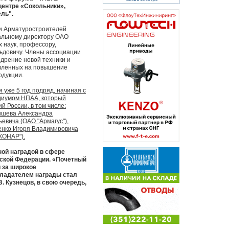
ентре «Сокольники»,
ль".
и Арматуростроителей
альному директору ОАО
 наук, профессору,
ьдовичу. Члены ассоциации
дрение новой техники и
авленных на повышение
одукции.
уже 5 год подряд, начиная с
идиумом НПАА, который
 России, в том числе:
ышева Александра
евича (ОАО "Армагус"),
ченко Игоря Владимировича
КОНАР").
ой наградой в сфере
йской Федерации. «Почетный
 за широкое
бладателем награды стал
 Кузнецов, в свою очередь,