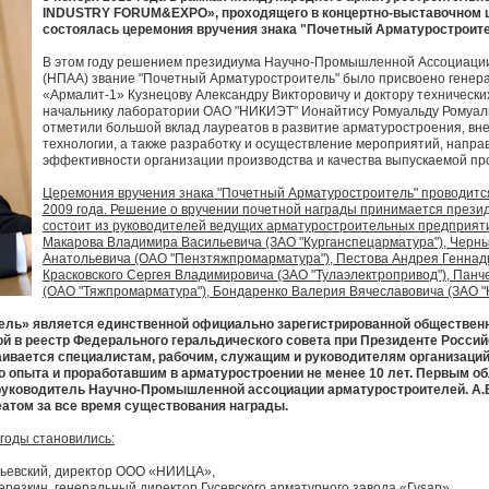
INDUSTRY FORUM&EXPO», проходящего в концертно-выставочном ц
состоялась церемония вручения знака "Почетный Арматуростроите
В этом году решением президиума Научно-Промышленной Ассоциаци
(НПАА) звание "Почетный Арматуростроитель" было присвоено генер
«Армалит-1» Кузнецову Александру Викторовичу и доктору технических
начальнику лаборатории ОАО "НИКИЭТ" Ионайтису Ромуальду Ромуал
отметили большой вклад лауреатов в развитие арматуростроения, вне
технологии, а также разработку и осуществление мероприятий, напр
эффективности организации производства и качества выпускаемой пр
Церемония вручения знака "Почетный Арматуростроитель" проводится 
2009 года. Решение о вручении почетной награды принимается през
состоит из руководителей ведущих арматуростроительных предприятий
Макарова Владимира Васильевича (ЗАО "Курганспецарматура"), Черн
Анатольевича (ОАО "Пензтяжпромарматура"), Пестова Андрея Геннадь
Красковского Сергея Владимировича (ЗАО "Тулаэлектропривод"), Пан
(ОАО "Тяжпромарматура"), Бондаренко Валерия Вячеславовича (ЗАО "
ль» является единственной официально зарегистрированной общественн
ой в реестр Федерального геральдического совета при Президенте Росси
ивается специалистам, рабочим, служащим и руководителям организаций
о опыта и проработавшим в арматуростроении не менее 10 лет. Первым о
 руководитель Научно-Промышленной ассоциации арматуростроителей. А.В.
том за все время существования награды.
годы становились:
ньевский, директор ООО «НИИЦА»,
ерезкин, генеральный директор Гусевского арматурного завода «Гуsар»,