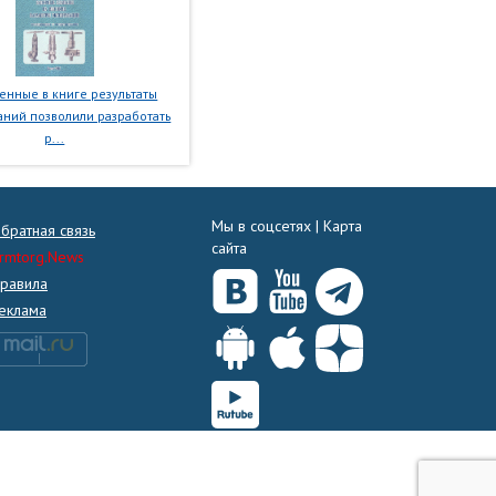
нные в книге результаты
ний позволили разработать
р...
Мы в соцсетях |
Карта
братная связь
сайта
rmtorg.News
равила
еклама