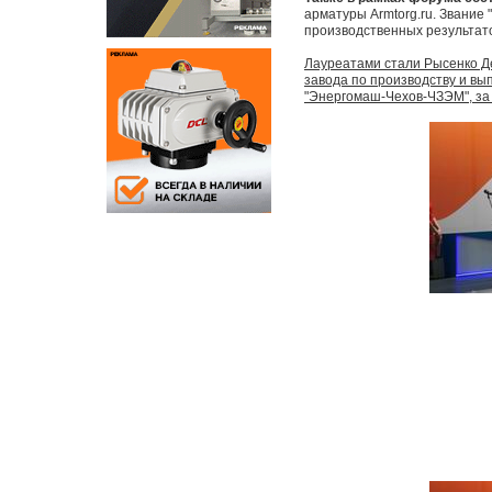
арматуры Armtorg.ru. Звание
производственных результато
Лауреатами стали Рысенко Де
завода по производству и вы
"Энергомаш-Чехов-ЧЗЭМ", за