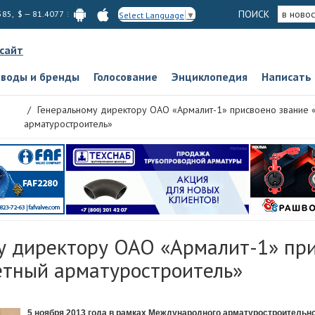
ПОИСК
в новос
585, $ — 81.4077
Select Language
▼
 сайт
аводы и бренды
Голосование
Энциклопедия
Написать
Генеральному директору ОАО «Армалит-1» присвоено звание 
арматуростроитель»
у директору ОАО «Армалит-1» пр
етный арматуростроитель»
5 ноября 2013 года в рамках Международного арматуростроительн