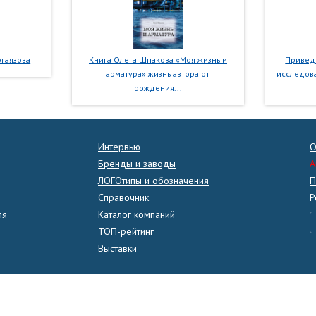
гаязова
Книга Олега Шпакова «Моя жизнь и
Приведе
арматура» жизнь автора от
исследова
рождения...
Интервью
О
Бренды и заводы
A
ЛОГОтипы и обозначения
П
Справочник
Р
ля
Каталог компаний
ТОП-рейтинг
Выставки