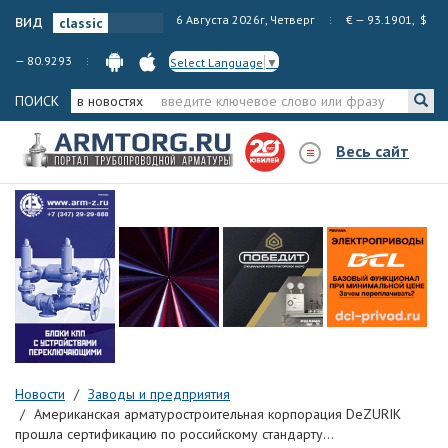
вид
6 Августа 2026г, Четверг
€ — 93.1901, $
— 80.9293
Select Language
▼
ПОИСК
в новостях
Весь сайт
Новости
Заводы и предприятия
Американская арматуростроительная корпорация DeZURIK
прошла сертификацию по российскому стандарту...