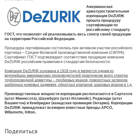
Американская
арматуростроительная
корпорация DeZURIK
прошла процедуру
сертификации по
российскому стандарту
ГОСТ, что позволяет ей реализовывать весь спектр своей продукции
на территории Российской Федерации.
Процедура сертификации состоялась при активном участии российского
партнёра – Средне-Волжской производственной компании (СВПРК).
Сертификат ГОСТ подтверждает соответствие продукции компании
DeZURIK российским правилам и стандартам безопасности.
Компания DeZURIK основана в 1928 году и является одним из
крупнейших американских производителей практически всего спектра
трубопроводной арматуры – пробковых кранов, поворотных затворов,
шиберных ножевых задвижек, обратных клапанов, шаровых кранов и т.д.
Производственные мощности корпорации располагаются в Сартелле
(штат Миннесота), Шаумбурге (штат Иллинойс), Редмонде (штат
Вашингтон) и Кембридже (канадская провинция Онтарио). Корпорации
DeZURIK принадлежат всемирно известные бренды APCO,
Willamette, Hilton.
Поделиться