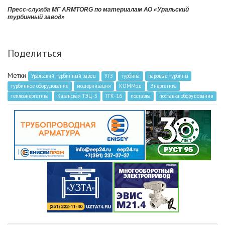
Пресс-служба МГ ARMTORG по материалам АО «Уральский
турбинный завод»
Поделиться
Метки
Уральский турбинный завод
УТЗ
турбина
паровые турбины
турбинное оборудование
модернизация
КОММод
Энергетика
теплоэнергетика
Казанская ТЭЦ-3
ТГК-16
поставка
поставка оборудования