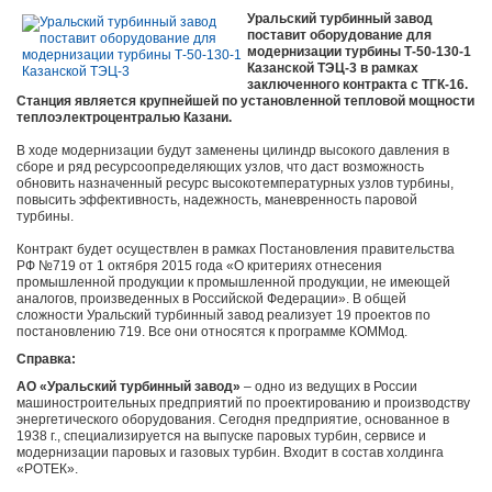
Уральский турбинный завод
поставит оборудование для
модернизации турбины Т-50-130-1
Казанской ТЭЦ-3 в рамках
заключенного контракта с ТГК-16.
Станция является крупнейшей по установленной тепловой мощности
теплоэлектроцентралью Казани.
В ходе модернизации будут заменены цилиндр высокого давления в
сборе и ряд ресурсоопределяющих узлов, что даст возможность
обновить назначенный ресурс высокотемпературных узлов турбины,
повысить эффективность, надежность, маневренность паровой
турбины.
Контракт будет осуществлен в рамках
Постановления правительства
РФ №719 от 1 октября 2015 года «О критериях отнесения
промышленной продукции к промышленной продукции, не имеющей
аналогов, произведенных в Российской Федерации».
В общей
сложности Уральский турбинный завод реализует 19 проектов по
постановлению 719. Все они относятся к программе КОММод.
Справка:
АО «Уральский турбинный завод»
‒
одно из ведущих в России
машиностроительных предприятий по проектированию и производству
энергетического оборудования. Сегодня предприятие, основанное в
1938 г., специализируется на выпуске паровых турбин, сервисе и
модернизации паровых и газовых турбин. Входит в состав холдинга
«РОТЕК».