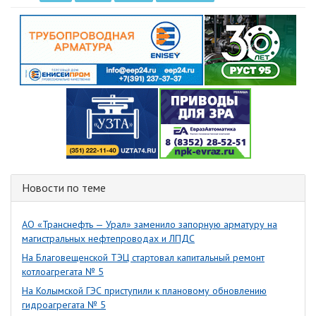
Новости по теме
АО «Транснефть — Урал» заменило запорную арматуру на
магистральных нефтепроводах и ЛПДС
На Благовещенской ТЭЦ стартовал капитальный ремонт
котлоагрегата № 5
На Колымской ГЭС приступили к плановому обновлению
гидроагрегата № 5