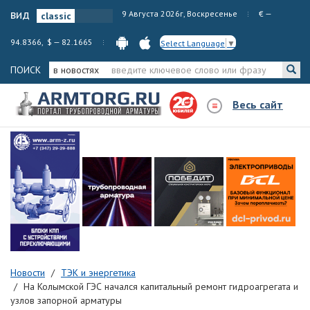
вид
9 Августа 2026г, Воскресенье
€ —
94.8366, $ — 82.1665
Select Language
▼
ПОИСК
в новостях
Весь сайт
Новости
ТЭК и энергетика
На Колымской ГЭС начался капитальный ремонт гидроагрегата и
узлов запорной арматуры