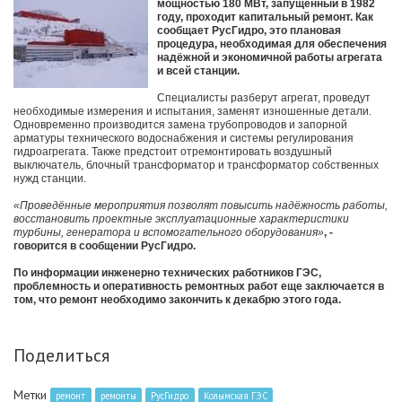
мощностью 180 МВт, запущенный в 1982
году, проходит капитальный ремонт. Как
сообщает РусГидро, это плановая
процедура, необходимая для обеспечения
надёжной и экономичной работы агрегата
и всей станции.
Специалисты разберут агрегат, проведут
необходимые измерения и испытания, заменят изношенные детали.
Одновременно производится замена трубопроводов и запорной
арматуры технического водоснабжения и системы регулирования
гидроагрегата. Также предстоит отремонтировать воздушный
выключатель, блочный трансформатор и трансформатор собственных
нужд станции.
«Проведённые мероприятия позволят повысить надёжность работы,
восстановить проектные эксплуатационные характеристики
турбины, генератора и вспомогательного оборудования»
, -
говорится в сообщении РусГидро.
По информации инженерно технических работников ГЭС,
проблемность и оперативность ремонтных работ еще заключается в
том, что ремонт необходимо закончить к декабрю этого года.
Поделиться
Метки
ремонт
ремонты
РусГидро
Колымская ГЭС