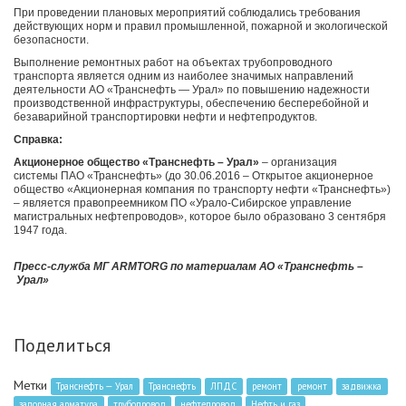
При проведении плановых мероприятий соблюдались требования
действующих норм и правил промышленной, пожарной и экологической
безопасности.
Выполнение ремонтных работ на объектах трубопроводного
транспорта является одним из наиболее значимых направлений
деятельности АО «Транснефть — Урал» по повышению надежности
производственной инфраструктуры, обеспечению бесперебойной и
безаварийной транспортировки нефти и нефтепродуктов.
Справка:
Акционерное общество «Транснефть – Урал»
– организация
системы ПАО «Транснефть» (до 30.06.2016 – Открытое акционерное
общество «Акционерная компания по транспорту нефти «Транснефть»)
– является правопреемником ПО «Урало-Сибирское управление
магистральных нефтепроводов», которое было образовано 3 сентября
1947 года.
Пресс-служба МГ ARMTORG по материалам
АО «Транснефть –
Урал»
Поделиться
Метки
Транснефть — Урал
Транснефть
ЛПДС
ремонт
ремонт
задвижка
запорная арматура
трубопровод
нефтепровод
Нефть и газ