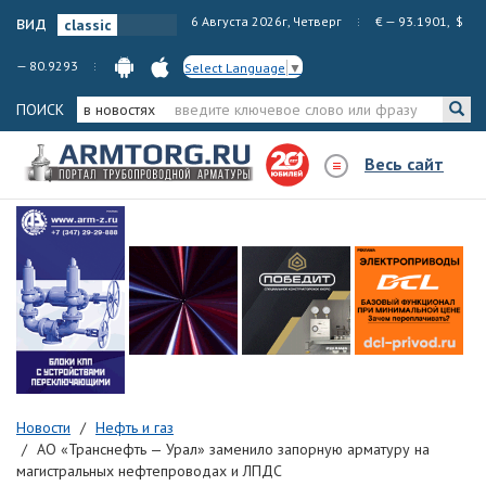
вид
6 Августа 2026г, Четверг
€ — 93.1901, $
— 80.9293
Select Language
▼
ПОИСК
в новостях
Весь сайт
Новости
Нефть и газ
АО «Транснефть — Урал» заменило запорную арматуру на
магистральных нефтепроводах и ЛПДС