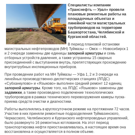
Специалисты компании
«Транснефть — Урал» провели
плановые ремонтные работы на
площадочных объектах и
линейной части магистральных
трубопроводов на территории
Башкортостана, Челябинской и
Курганской областей.
В период плановой остановки
магистральных нефтепроводов (МН) Туймазы — Омск — Новосибирск 1
и 2 очереди заменены две единицы
запорной арматуры
и семь
отборных устройств давления, а также устранены 15 сварных
присоединений с выступанием внутрь, препятствующих прохождению
внутритрубных инспекционных приборов.
При проведении работ на МН Туймазы — Уфа 1, 2 и 3 очереди на
линейных производственно-диспетчерских станциях (ЛПДС)
«Субханкулово» и «Языково» выполнен средний ремонт 12 единиц
запорной арматуры
. Кроме того, на ЛПДС «Языково» заменены две
задвижки
, а также произведено подключение технологических
трубопроводов в рамках технического перевооружения камеры пуска-
приема средств очистки и диагностики.
Работы выполнялись в круглосуточном режиме на протяжении 72 часов.
Участие в них приняли ремонтные подразделения Туймазинского,
Черкасского, Челябинского и Курганского нефтепроводных управлений,
было развернуто 16 ремонтных котлованов. На этот период
транспортировка нефти приостанавливалась, в настоящее время она
восстановлена и осуществляется в полном объеме.