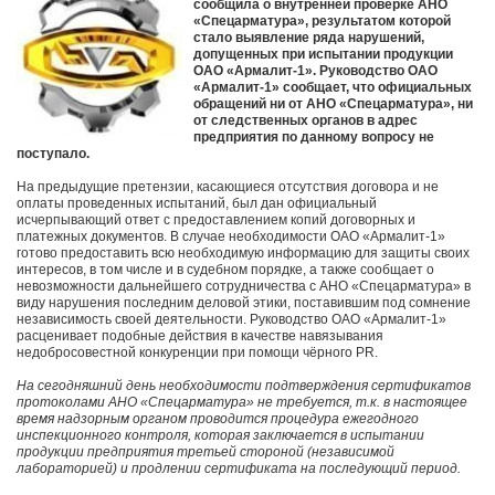
сообщила о внутренней проверке АНО
«Спецарматура», результатом которой
стало выявление ряда нарушений,
допущенных при испытании продукции
ОАО «Армалит-1». Руководство ОАО
«Армалит-1» сообщает, что официальных
обращений ни от АНО «Спецарматура», ни
от следственных органов в адрес
предприятия по данному вопросу не
поступало.
На предыдущие претензии, касающиеся отсутствия договора и не
оплаты проведенных испытаний, был дан официальный
исчерпывающий ответ с предоставлением копий договорных и
платежных документов. В случае необходимости ОАО «Армалит-1»
готово предоставить всю необходимую информацию для защиты своих
интересов, в том числе и в судебном порядке, а также сообщает о
невозможности дальнейшего сотрудничества с АНО «Спецарматура» в
виду нарушения последним деловой этики, поставившим под сомнение
независимость своей деятельности. Руководство ОАО «Армалит-1»
расценивает подобные действия в качестве навязывания
недобросовестной конкуренции при помощи чёрного PR.
На сегодняшний день необходимости подтверждения сертификатов
протоколами АНО «Спецарматура» не требуется, т.к. в настоящее
время надзорным органом проводится процедура ежегодного
инспекционного контроля, которая заключается в испытании
продукции предприятия третьей стороной (независимой
лабораторией) и продлении сертификата на последующий период.