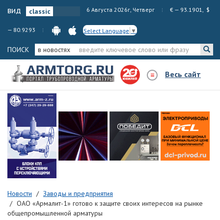
вид
6 Августа 2026г, Четверг
€ — 93.1901, $
— 80.9293
Select Language
▼
ПОИСК
в новостях
Весь сайт
Новости
Заводы и предприятия
ОАО «Армалит-1» готово к защите своих интересов на рынке
общепромышленной арматуры