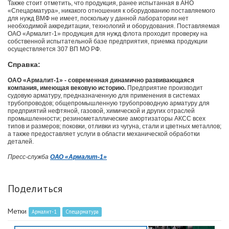
Также стоит отметить, что продукция, ранее испытанная в АНО
«Спецарматура», никакого отношения к оборудованию поставляемого
для нужд ВМФ не имеет, поскольку у данной лаборатории нет
необходимой аккредитации, технологий и оборудования. Поставляемая
ОАО «Армалит-1» продукция для нужд флота проходит проверку на
собственной испытательной базе предприятия, приемка продукции
осуществляется 307 ВП МО РФ.
Справка:
ОАО «Армалит-1» - современная динамично развивающаяся
компания, имеющая вековую историю.
Предприятие производит
судовую арматуру, предназначенную для применения в системах
трубопроводов; общепромышленную трубопроводную арматуру для
предприятий нефтяной, газовой, химической и других отраслей
промышленности; резинометаллические амортизаторы АКСС всех
типов и размеров; поковки, отливки из чугуна, стали и цветных металлов;
а также предоставляет услуги в области механической обработки
деталей.
Пресс-служба
ОАО «Армалит-1»
Поделиться
Метки
Армалит-1
Спецарматура