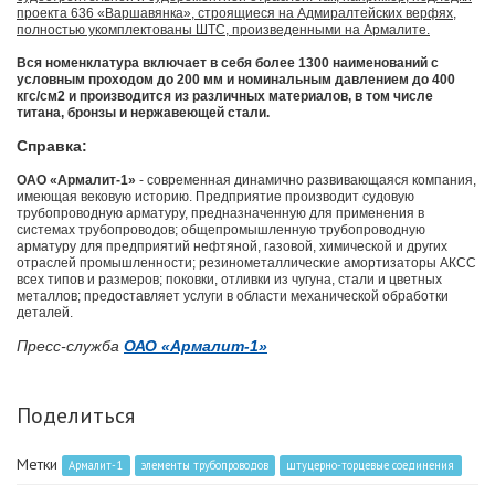
проекта 636 «Варшавянка», строящиеся на Адмиралтейских верфях,
полностью укомплектованы ШТС, произведенными на Армалите.
Вся номенклатура включает в себя более 1300 наименований с
условным проходом до 200 мм и номинальным давлением до 400
кгс/см2 и производится из различных материалов, в том числе
титана, бронзы и нержавеющей стали.
Справка:
ОАО «Армалит-1»
- современная динамично развивающаяся компания,
имеющая вековую историю. Предприятие производит судовую
трубопроводную арматуру, предназначенную для применения в
системах трубопроводов; общепромышленную трубопроводную
арматуру для предприятий нефтяной, газовой, химической и других
отраслей промышленности; резинометаллические амортизаторы АКСС
всех типов и размеров; поковки, отливки из чугуна, стали и цветных
металлов; предоставляет услуги в области механической обработки
деталей.
Пресс-служба
ОАО «Армалит-1»
Поделиться
Метки
Армалит-1
элементы трубопроводов
штуцерно-торцевые соединения