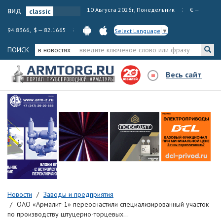
вид
10 Августа 2026г, Понедельник
€ —
94.8366, $ — 82.1665
Select Language
▼
ПОИСК
в новостях
Весь сайт
Новости
Заводы и предприятия
ОАО «Армалит-1» переоснастили специализированный участок
по производству штуцерно-торцевых...