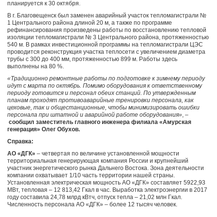
планируется к 30 октября.
В г. Благовещенск был заменен аварийный участок тепломагистрали №
1 Центрального района длиной 20 м, а также по программе
рефинансирования произведены работы по восстановлению тепловой
изоляции тепломагистрали № 3 Центрального района, протяженностью
540 м. В рамках инвестиционной программы на тепломагистрали ЦЭС
проводится реконструкция участка теплосети с увеличением диаметра
трубы с 300 до 400 мм, протяженностью 899 м. Работы здесь
выполнены на 80 %.
«Традиционно ремонтные работы по подготовке к зимнему периоду
идут с марта по октябрь. Помимо оборудования к ответственному
периоду готовится и персонал обеих станций. По утвержденным
планам проходят противоаварийные тренировки персонала, как
цеховые, так и общестанционные, чтобы минимизировать ошибки
персонала при штатной и аварийной работе оборудования»
, –
сообщил заместитель главного инженера филиала «Амурская
генерация» Олег Обухов.
Справка:
АО «ДГК»
–
четвертая по величине установленной мощности
территориальная генерирующая компания России и крупнейший
участник энергетического рынка Дальнего Востока. Зона деятельности
компании охватывает 1/10 часть территории нашей страны.
Установленная электрическая мощность АО «ДГК» составляет 5922,93
МВт, тепловая – 12 813,42 Гкал в час. Выработка электроэнергии в 2017
году составила 24,78 млрд кВтч, отпуск тепла – 21,02 млн Гкал.
Численность персонала АО «ДГК» – более 12 тысяч человек.