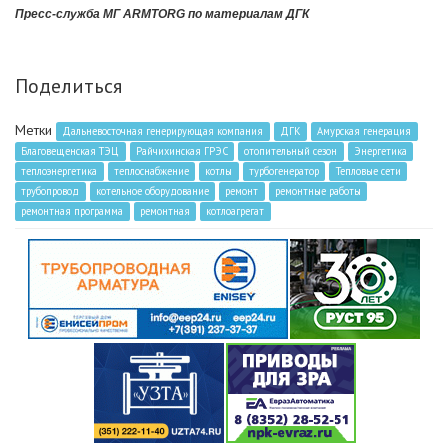
Пресс-служба МГ ARMTORG по материалам ДГК
Поделиться
Метки
Дальневосточная генерирующая компания
ДГК
Амурская генерация
Благовещенская ТЭЦ
Райчихинская ГРЭС
отопительный сезон
Энергетика
теплоэнергетика
теплоснабжение
котлы
турбогенератор
Тепловые сети
трубопровод
котельное оборудование
ремонт
ремонтные работы
ремонтная программа
ремонтная
котлоагрегат