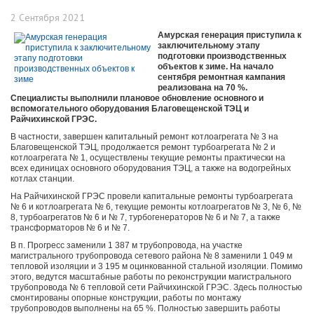
2 Сентября 2021
Амурская генерация приступила к
заключительному этапу
подготовки производственных
объектов к зиме. На начало
сентября ремонтная кампания
реализована на 70 %.
Специалисты выполнили плановое обновление основного и
вспомогательного оборудования Благовещенской ТЭЦ и
Райчихинской ГРЭС.
В частности, завершен капитальный ремонт котлоагрегата № 3 на
Благовещенской ТЭЦ, продолжается ремонт турбоагрегата № 2 и
котлоагрегата № 1, осуществлены текущие ремонты практически на
всех единицах основного оборудования ТЭЦ, а также на водогрейных
котлах станции.
На Райчихинской ГРЭС провели капитальные ремонты турбоагрегата
№ 6 и котлоагрегата № 6, текущие ремонты котлоагрегатов № 3, № 6, №
8, турбоагрегатов № 6 и № 7, турбогенераторов № 6 и № 7, а также
трансформаторов № 6 и № 7.
В п. Прогресс заменили 1 387 м трубопровода, на участке
магистрального трубопровода сетевого района № 8 заменили 1 049 м
тепловой изоляции и 3 195 м оцинкованной стальной изоляции. Помимо
этого, ведутся масштабные работы по реконструкции магистрального
трубопровода № 6 тепловой сети Райчихинской ГРЭС. Здесь полностью
смонтированы опорные конструкции, работы по монтажу
трубопроводов выполнены на 65 %. Полностью завершить работы