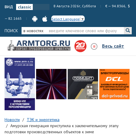
вид
8 Августа 2026г, Суббота
€ — 94.8366, $
— 82.1665
Select Language
▼
ПОИСК
в новостях
Весь сайт
Новости
ТЭК и энергетика
Амурская генерация приступила к заключительному этапу
подготовки производственных объектов к зиме