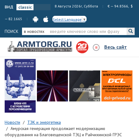
вид
8 Августа 2026г, Суббота
€ — 94.8366, $
— 82.1665
Select Language
▼
ПОИСК
в новостях
Весь сайт
Новости
ТЭК и энергетика
Амурская генерация продолжает модернизацию
оборудования на Благовещенской ТЭЦ и Райчихинской ГРЭС