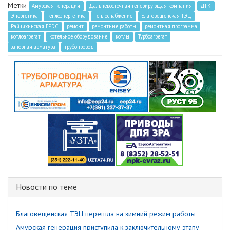
Метки
Амурская генерация
Дальневосточная генерирующая компания
ДГК
Энергетика
теплоэнергетика
теплоснабжение
Благовещенская ТЭЦ
Райчихинская ГРЭС
ремонт
ремонтные работы
ремонтная программа
котлоагрегат
котельное оборудование
котлы
Турбоагрегат
запорная арматура
трубопровод
Новости по теме
Благовещенская ТЭЦ перешла на зимний режим работы
Амурская генерация приступила к заключительному этапу