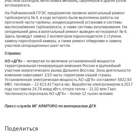
участков газоходов, молотковых мельниц, скрубберов и других узлов
котлоагрегата.
На Райчихинской ГРЭС предприятие провело капитальный ремонт
турбоагрегата № 6, в ходе которого были выполнены работы на
проточной части турбины, конденсационной установки и системы
маслоснабжения турбоагрегата, а также системы регулирования. На
сегодняшний день в капитальный ремонт выведен котлоагрегат № 6.
Здесь проведут замену 2 коллекторов пароохладителя 2 ступени,
замену паросборной камеры, а также ремонт обмуровки и замену
участков сепарационных шахт котла.
Справка:
АО «ДГК»
–
четвертая по величине установленной мощности
территориальная генерирующая компания России и крупнейший
участник энергетического рынка Дальнего Востока. Зона деятельности
компании охватывает 1/10 часть территории нашей страны.
Установленная электрическая мощность АО «ДГК» составляет 5922,93
МВт, тепловая – 12 813,42 Гкал в час. Выработка электроэнергии в 2017
году составила 24,78 млрд кВтч, отпуск тепла – 21,02 млн Гкал.
Численность персонала АО «ДГК» – более 12 тысяч человек.
Пресс-служба МГ ARMTORG по материалам ДГК
Поделиться