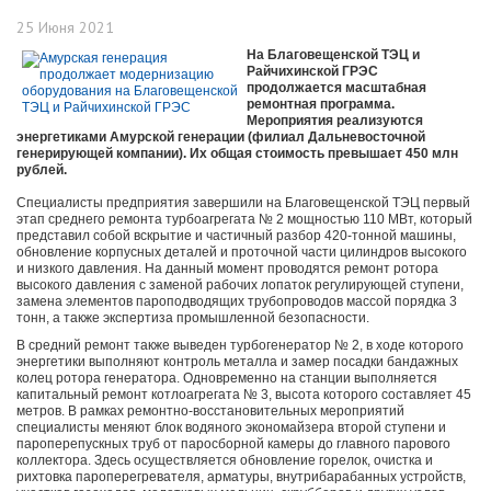
25 Июня 2021
На Благовещенской ТЭЦ и
Райчихинской ГРЭС
продолжается масштабная
ремонтная программа.
Мероприятия реализуются
энергетиками Амурской генерации (филиал Дальневосточной
генерирующей компании). Их общая стоимость превышает 450 млн
рублей.
Специалисты предприятия завершили на Благовещенской ТЭЦ первый
этап среднего ремонта турбоагрегата № 2 мощностью 110 МВт, который
представил собой вскрытие и частичный разбор 420-тонной машины,
обновление корпусных деталей и проточной части цилиндров высокого
и низкого давления. На данный момент проводятся ремонт ротора
высокого давления с заменой рабочих лопаток регулирующей ступени,
замена элементов пароподводящих трубопроводов массой порядка 3
тонн, а также экспертиза промышленной безопасности.
В средний ремонт также выведен турбогенератор № 2, в ходе которого
энергетики выполняют контроль металла и замер посадки бандажных
колец ротора генератора. Одновременно на станции выполняется
капитальный ремонт котлоагрегата № 3, высота которого составляет 45
метров. В рамках ремонтно-восстановительных мероприятий
специалисты меняют блок водяного экономайзера второй ступени и
пароперепускных труб от паросборной камеры до главного парового
коллектора. Здесь осуществляется обновление горелок, очистка и
рихтовка пароперегревателя, арматуры, внутрибарабанных устройств,