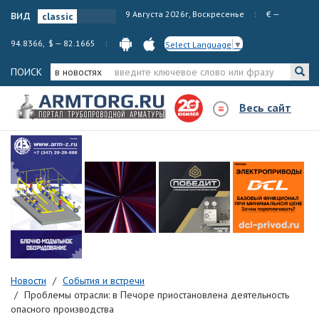
вид
9 Августа 2026г, Воскресенье
€ —
94.8366, $ — 82.1665
Select Language
▼
ПОИСК
в новостях
Весь сайт
Новости
События и встречи
Проблемы отрасли: в Печоре приостановлена деятельность
опасного производства