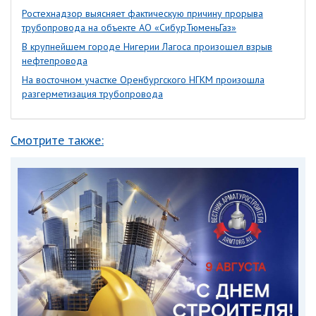
Ростехнадзор выясняет фактическую причину прорыва
трубопровода на объекте АО «СибурТюменьГаз»
В крупнейшем городе Нигерии Лагоса произошел взрыв
нефтепровода
На восточном участке Оренбургского НГКМ произошла
разгерметизация трубопровода
Смотрите также: