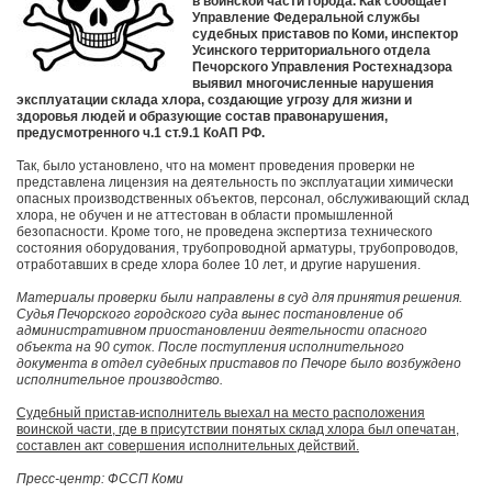
в воинской части города. Как сообщает
Управление Федеральной службы
судебных приставов по Коми, инспектор
Усинского территориального отдела
Печорского Управления Ростехнадзора
выявил многочисленные нарушения
эксплуатации склада хлора, создающие угрозу для жизни и
здоровья людей и образующие состав правонарушения,
предусмотренного ч.1 ст.9.1 КоАП РФ.
Так, было установлено, что на момент проведения проверки не
представлена лицензия на деятельность по эксплуатации химически
опасных производственных объектов, персонал, обслуживающий склад
хлора, не обучен и не аттестован в области промышленной
безопасности. Кроме того, не проведена экспертиза технического
состояния оборудования, трубопроводной арматуры, трубопроводов,
отработавших в среде хлора более 10 лет, и другие нарушения.
Материалы проверки были направлены в суд для принятия решения.
Судья Печорского городского суда вынес постановление об
административном приостановлении деятельности опасного
объекта на 90 суток. После поступления исполнительного
документа в отдел судебных приставов по Печоре было возбуждено
исполнительное производство.
Судебный пристав-исполнитель выехал на место расположения
воинской части, где в присутствии понятых склад хлора был опечатан,
составлен акт совершения исполнительных действий.
Пресс-центр: ФССП Коми