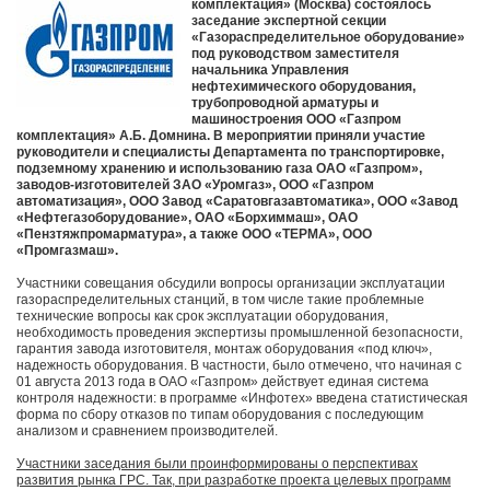
комплектация» (Москва) состоялось
заседание экспертной секции
«Газораспределительное оборудование»
под руководством заместителя
начальника Управления
нефтехимического оборудования,
трубопроводной арматуры и
машиностроения ООО «Газпром
комплектация» А.Б. Домнина. В мероприятии приняли участие
руководители и специалисты Департамента по транспортировке,
подземному хранению и использованию газа ОАО «Газпром»,
заводов-изготовителей ЗАО «Уромгаз», ООО «Газпром
автоматизация», ООО Завод «Саратовгазавтоматика», ООО «Завод
«Нефтегазоборудование», ОАО «Борхиммаш», ОАО
«Пензтяжпромарматура», а также ООО «ТЕРМА», ООО
«Промгазмаш».
Участники совещания обсудили вопросы организации эксплуатации
газораспределительных станций, в том числе такие проблемные
технические вопросы как срок эксплуатации оборудования,
необходимость проведения экспертизы промышленной безопасности,
гарантия завода изготовителя, монтаж оборудования «под ключ»,
надежность оборудования. В частности, было отмечено, что начиная с
01 августа 2013 года в ОАО «Газпром» действует единая система
контроля надежности: в программе «Инфотех» введена статистическая
форма по сбору отказов по типам оборудования с последующим
анализом и сравнением производителей.
Участники заседания были проинформированы о перспективах
развития рынка ГРС. Так, при разработке проекта целевых программ