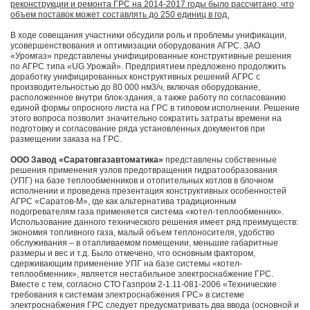
реконструкции и ремонта ГРС на 2014-2017 годы было рассчитано, что
объем поставок может составлять до 250 единиц в год.
В ходе совещания участники обсудили роль и проблемы унификации,
усовершенствования и оптимизации оборудования АГРС. ЗАО
«Уромгаз» представлены унифицированные конструктивные решения
по АГРС типа «UG Урожай». Предприятием предложено продолжить
доработку унифицированных конструктивных решений АГРС с
производительностью до 80 000 нм3/ч, включая оборудование,
расположенное внутри блок-здания, а также работу по согласованию
единой формы опросного листа на ГРС в типовом исполнении. Решение
этого вопроса позволит значительно сократить затраты времени на
подготовку и согласование ряда установленных документов при
размещении заказа на ГРС.
ООО Завод «Саратовгазавтоматика»
представлены собственные
решения применения узлов предотвращения гидратообразования
(УПГ) на базе теплообменников и отопительных котлов в блочном
исполнении и проведена презентация конструктивных особенностей
АГРС «Саратов-М», где как альтернатива традиционным
подогревателям газа применяется система «котел-теплообменник».
Использование данного технического решения имеет ряд преимуществ:
экономия топливного газа, малый объем теплоносителя, удобство
обслуживания – в отапливаемом помещении, меньшие габаритные
размеры и вес и т.д. Было отмечено, что основным фактором,
сдерживающим применение УПГ на базе системы «котел-
теплообменник», является нестабильное электроснабжение ГРС.
Вместе с тем, согласно СТО Газпром 2-1.11-081-2006 «Технические
требования к системам электроснабжения ГРС» в системе
электроснабжения ГРС следует предусматривать два ввода (основной и