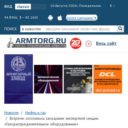
вид
10 Августа 2026г, Понедельник
€ —
94.8366, $ — 82.1665
Select Language
▼
ПОИСК
в новостях
Весь сайт
Новости
Нефть и газ
Встречи: состоялось заседание экспертной секции
«Газораспределительное оборудование»