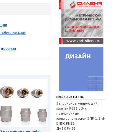
нции
я «Вишерская»
удования
ПРАЙС-ЛИСТЫ ТПА
Запорно- регулирующий
клапан Р623 с 3- х
позиционным
электроприводом ЭПР 1, 8 кН
DN50 PN25
Ду 50 Ру 25
D расширила линейку