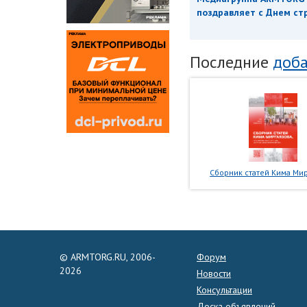
поздравляет с Днем ст
Последние
доба
Сборник статей Кима Мир
© ARMTORG.RU, 2006-
Форум
2026
Новости
Консультации
Доска объявлений