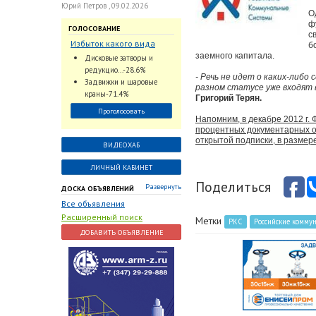
Юрий Петров , 09.02.2026
О
ф
ГОЛОСОВАНИЕ
с
Избыток какого вида
б
трубопроводной
заемного капитала.
Дисковые затворы и
арматуры наблюдается
редукцио...-28.6%
- Речь не идет о каких-либо
на Российском рынке с
Задвижки и шаровые
разном статусе уже входят 
2024 по 2026 годы?
краны-71.4%
Григорий Терян.
Проголосовать
Напомним, в декабре 2012 г
процентных документарных о
открытой подписки, в размере
ВИДЕОХАБ
ЛИЧНЫЙ КАБИНЕТ
Поделиться
Развернуть
ДОСКА ОБЪЯВЛЕНИЙ
Все объявления
Расширенный поиск
Метки
РКС
Российские комму
ДОБАВИТЬ ОБЪЯВЛЕНИЕ