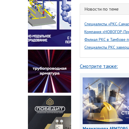
Новости по теме
Специалисты «РКС-Сама
Компания «НОВОГОР-При
Филиал РКС в Тамбове п
Специалисты РКС заверш
Смотрите также:
Медиагруппа ARMTORG