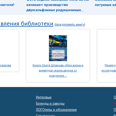
роителя!
начинает производство
латунных кл
двухсильфонных редукционных...
вления библиотеки
(
предложить книгу
)
гаязова
Книга Олега Шпакова «Моя жизнь и
Приведе
арматура» жизнь автора от
исследова
рождения...
Интервью
О
Бренды и заводы
A
ЛОГОтипы и обозначения
П
Справочник
Р