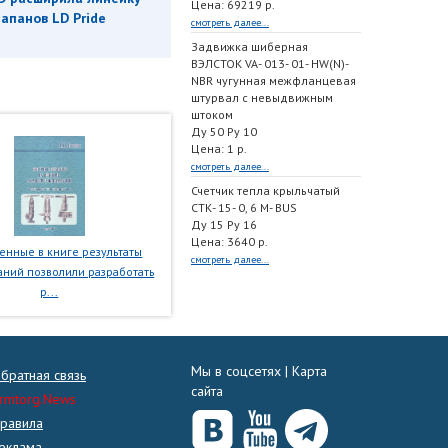
Цена: 69219 р.
апанов LD Pride
смотреть далее...
Задвижка шиберная
ВЭЛСТОК VA- 013- 01- HW(N)-
NBR чугунная межфланцевая
штурвал с невыдвижным
штоком
Ду 50 Ру 10
Цена: 1 р.
смотреть далее...
Счетчик тепла крыльчатый
СТК- 15- 0, 6 M- BUS
Ду 15 Ру 16
Цена: 3640 р.
нные в книге результаты
смотреть далее...
ний позволили разработать
р...
Мы в соцсетях |
Карта
братная связь
сайта
rmtorg.News
равила
еклама