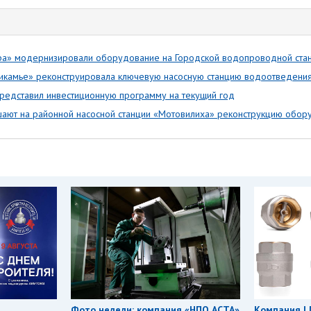
ра» модернизировали оборудование на Городской водопроводной ста
камье» реконструировала ключевую насосную станцию водоотведени
редставил инвестиционную программу на текущий год
ают на районной насосной станции «Мотовилиха» реконструкцию обор
Фото недели: компания «НПО АСТА»
Компания L