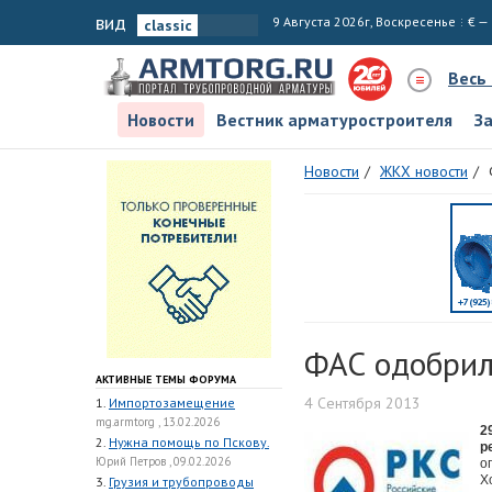
вид
9 Августа 2026г, Воскресенье
€ —
Весь
Новости
Вестник арматуростроителя
З
Новости
ЖКХ новости
ФАС одобрил
АКТИВНЫЕ ТЕМЫ ФОРУМА
4 Сентября 2013
1.
Импортозамещение
mg.armtorg , 13.02.2026
2
2.
Нужна помощь по Пскову.
р
Юрий Петров , 09.02.2026
о
Х
3.
Грузия и трубопроводы