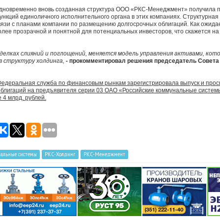
дновременно вновь созданная структура ООО «РКС-Менеджмент» получила п
ункций единоличного исполнительного органа в этих компаниях. Структурная
вязи с планами компании по размещению долгосрочных облигаций. Как ожидае
олее прозрачной и понятной для потенциальных инвесторов, что скажется на
 сделках слияний и поглощений, меняется модель управления активами, кот
в структуру холдинга,
- прокомментировал решения председатель Совета
. Федеральная служба по финансовым рынкам зарегистрировала выпуск и про
блигаций на предъявителя серии 03 ОАО «Российские коммунальные систе
 4 млрд. рублей.
нальные системы
РКС-Холдинг
РКС-Менеджмент