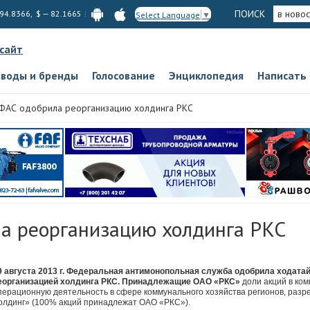
ПОИСК
в новос
 94.8366, $ — 82.1665
Select Language
▼
 сайт
аводы и бренды
Голосование
Энциклопедия
Написать
ФАС одобрила реорганизацию холдинга РКС
а реорганизацию холдинга РКС
9 августа 2013 г. Федеральная антимонопольная служба одобрила ходатай
еорганизацией холдинга РКС. Принадлежащие ОАО «РКС»
доли акций в ко
перационную деятельность в сфере коммунального хозяйства регионов, раз
олдинг» (100% акций принадлежат ОАО «РКС»).