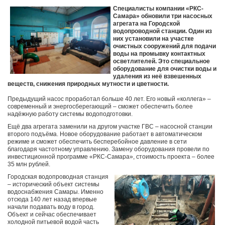
Специалисты компании «РКС-
Самара» обновили три насосных
агрегата на Городской
водопроводной станции. Один из
них установили на участке
очистных сооружений для подачи
воды на промывку контактных
осветлителей. Это специальное
оборудование для очистки воды и
удаления из неё взвешенных
веществ, снижения природных мутности и цветности.
Предыдущий насос проработал больше 40 лет. Его новый «коллега» –
современный и энергосберегающий – сможет обеспечить более
надёжную работу системы водоподготовки.
Ещё два агрегата заменили на другом участке ГВС – насосной станции
второго подъёма. Новое оборудование работает в автоматическом
режиме и сможет обеспечить бесперебойное давление в сети
благодаря частотному управлению. Замену оборудования провели по
инвестиционной программе «РКС-Самара», стоимость проекта – более
35 млн рублей.
Городская водопроводная станция
– исторический объект системы
водоснабжения Самары. Именно
отсюда 140 лет назад впервые
начали подавать воду в город.
Объект и сейчас обеспечивает
холодной питьевой водой часть