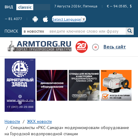
вид
7 Августа 2026г, Пятница
€ — 94.0585, $
— 81.4077
Select Language
▼
ПОИСК
в новостях
Весь сайт
Новости
ЖКХ новости
Специалисты «РКС-Самара» модернизировали оборудование
на Городской водопроводной станции