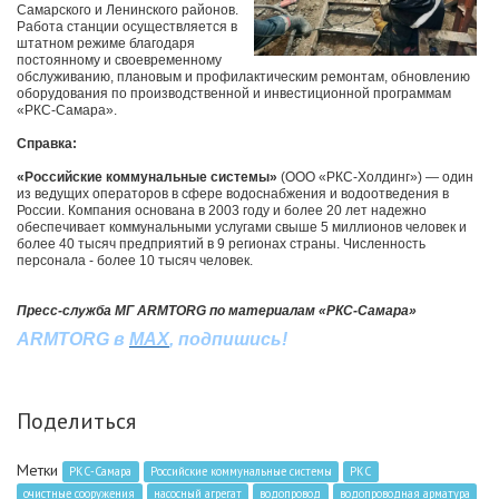
Самарского и Ленинского районов.
Работа станции осуществляется в
штатном режиме благодаря
постоянному и своевременному
обслуживанию, плановым и профилактическим ремонтам, обновлению
оборудования по производственной и инвестиционной программам
«РКС-Самара».
Справка:
«Российские коммунальные системы»
(ООО «РКС-Холдинг») — один
из ведущих операторов в сфере водоснабжения и водоотведения в
России. Компания основана в 2003 году и более 20 лет надежно
обеспечивает коммунальными услугами свыше 5 миллионов человек и
более 40 тысяч предприятий в 9 регионах страны. Численность
персонала - более 10 тысяч человек.
Пресс-служба МГ ARMTORG по материалам «РКС-Самара»
ARMTORG в
MAX
, подпишись!
Поделиться
Метки
РКС-Самара
Российские коммунальные системы
РКС
очистные сооружения
насосный агрегат
водопровод
водопроводная арматура