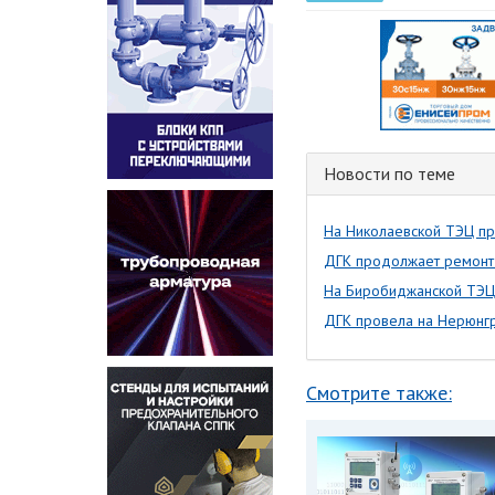
Новости по теме
На Николаевской ТЭЦ пр
ДГК продолжает ремонт
На Биробиджанской ТЭЦ 
ДГК провела на Нерюнгр
Смотрите также: