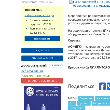
Юрий Петров , 09.02.2026
ГОЛОСОВАНИЕ
Избыток какого вида
Мероприятия реализуются на
трубопроводной
проводят как типовые, так и
Дисковые затворы и
арматуры наблюдается
ротора и других аппаратов, 
редукцио...-33.3%
на Российском рынке с
Задвижки и шаровые
На реализацию проекта ДГК 
2024 по 2026 годы?
краны-66.7%
оборудовании турбины № 6 ст
Проголосовать
Справка:
АО «ДГК»
– четвертая по ве
энергетического рынка Дальн
ВИДЕОХАБ
Установленная электрическая
в 2017 году составила 24,78 
ЛИЧНЫЙ КАБИНЕТ
Развернуть
ДОСКА ОБЪЯВЛЕНИЙ
Пресс-служба МГ ARMTORG п
Все объявления
Расширенный поиск
ДОБАВИТЬ ОБЪЯВЛЕНИЕ
Поделиться
Метки
Энергетика
энергетичес
ДГК
РусГидро
Хабаровская г
Турбоагрегат