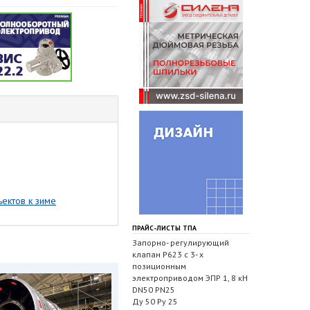
ектов к зиме
ПРАЙС-ЛИСТЫ ТПА
Запорно- регулирующий
клапан Р623 с 3- х
позиционным
электроприводом ЭПР 1, 8 кН
DN50 PN25
Ду 50 Ру 25