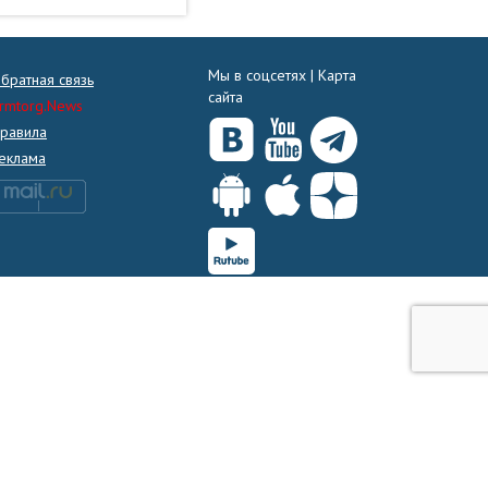
Мы в соцсетях |
Карта
братная связь
сайта
rmtorg.News
равила
еклама