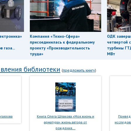
ектроника»
Компания «Техно-Сфера»
ОДК заверш
присоединилась к федеральному
четвертой с
 газа...
проекту «Производительность
турбины ГТ
труда»
МВт
вления библиотеки
(
предложить книгу
)
гаязова
Книга Олега Шпакова «Моя жизнь и
Приведе
арматура» жизнь автора от
исследова
рождения...