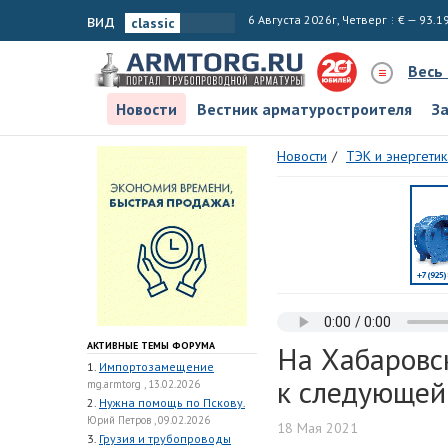
вид
6 Августа 2026г, Четверг
€ — 93.1
Весь
Новости
Вестник арматуростроителя
З
Новости
ТЭК и энергетик
АКТИВНЫЕ ТЕМЫ ФОРУМА
На Хабаровс
1.
Импортозамещение
к следующей
mg.armtorg , 13.02.2026
2.
Нужна помощь по Пскову.
Юрий Петров , 09.02.2026
18 Мая 2021
3.
Грузия и трубопроводы