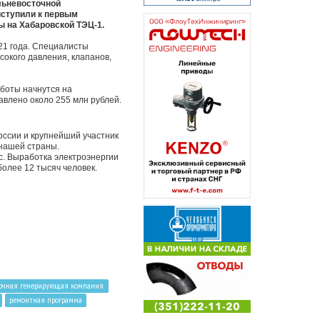
льневосточной
иступили к первым
 на Хабаровской ТЭЦ-1.
21 года. Специалисты
сокого давления, клапанов,
боты начнутся на
авлено около 255 млн рублей.
ссии и крупнейший участник
 нашей страны.
с. Выработка электроэнергии
более 12 тысяч человек.
очная генерирующая компания
ремонтная программа