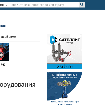
тях
 нам
ующей зиме
борудования