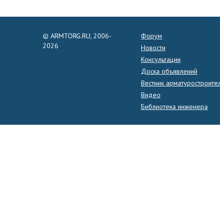
© ARMTORG.RU, 2006-
Форум
2026
Новости
Консультации
Доска объявлений
Вестник арматуростроите
Видео
Библиотека инженера