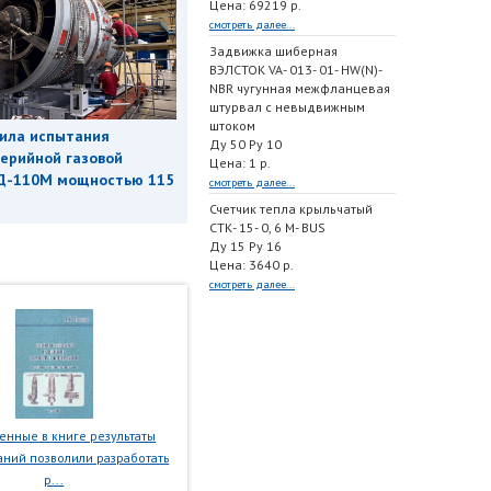
Цена: 69219 р.
смотреть далее...
Задвижка шиберная
ВЭЛСТОК VA- 013- 01- HW(N)-
NBR чугунная межфланцевая
штурвал с невыдвижным
штоком
ила испытания
Ду 50 Ру 10
ерийной газовой
Цена: 1 р.
Д-110М мощностью 115
смотреть далее...
Счетчик тепла крыльчатый
СТК- 15- 0, 6 M- BUS
Ду 15 Ру 16
Цена: 3640 р.
смотреть далее...
нные в книге результаты
ний позволили разработать
р...