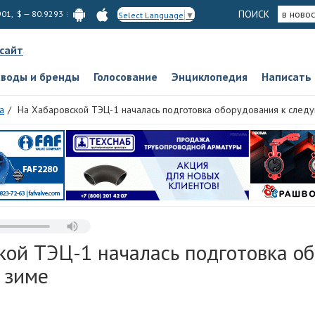
ПОИСК
в новос
901, $ — 80.9293
Select Language
▼
 сайт
аводы и бренды
Голосование
Энциклопедия
Написать
а
На Хабаровской ТЭЦ-1 началась подготовка оборудования к след
кой ТЭЦ-1 началась подготовка о
 зиме