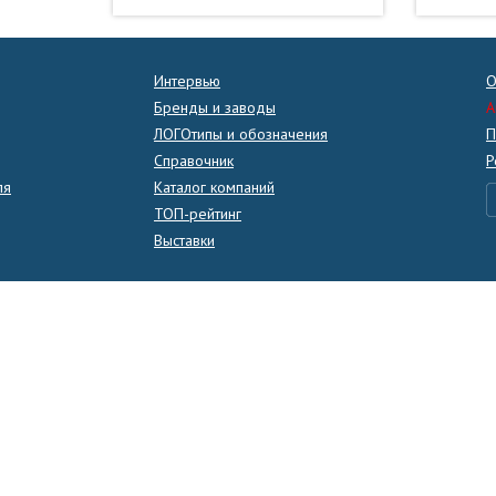
Интервью
О
Бренды и заводы
A
ЛОГОтипы и обозначения
П
Справочник
Р
ля
Каталог компаний
ТОП-рейтинг
Выставки