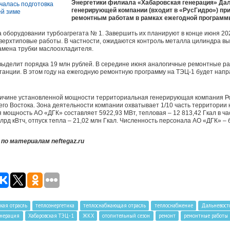
Энергетики филиала «Хабаровская генерация» Да
генерирующей компании (входит в «РусГидро») пр
ремонтным работам в рамках ежегодной программы
 оборудовании турбоагрегата № 1. Завершить их планируют в конце июня 20
 сверхтиповые работы. В частности, ожидаются контроль металла цилиндра вы
замена трубки маслоохладителя.
выделит порядка 19 млн рублей. В середине июня аналогичные ремонтные ра
анции. В этом году на ежегодную ремонтную программу на ТЭЦ-1 будет напр
личине установленной мощности территориальная генерирующая компания Ро
его Востока. Зона деятельности компании охватывает 1/10 часть территории
 мощность АО «ДГК» составляет 5922,93 МВт, тепловая – 12 813,42 Гкал в ча
млрд кВтч, отпуск тепла – 21,02 млн Гкал. Численность персонала АО «ДГК» – 
о материалам neftegaz.ru
кая отрасль
теплоэнергетика
теплоснабжающая отрасль
теплоснабжение
Дальневост
енерация
Хабаровская ТЭЦ-1
ЖКХ
отопительный сезон
ремонт
ремонтные работы