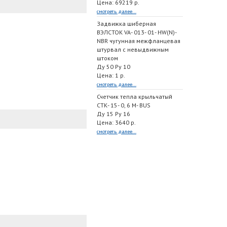
Цена: 69219 р.
смотреть далее...
Задвижка шиберная
ВЭЛСТОК VA- 013- 01- HW(N)-
NBR чугунная межфланцевая
штурвал с невыдвижным
штоком
Ду 50 Ру 10
Цена: 1 р.
смотреть далее...
Счетчик тепла крыльчатый
СТК- 15- 0, 6 M- BUS
Ду 15 Ру 16
Цена: 3640 р.
смотреть далее...