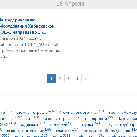
18 Апреля
На модернизацию
оборудования Хабаровской
ТЭЦ-1 направлено 1,7...
С января 2024 года на
Хабаровской ТЭЦ-1 (АО «ДГК»)
грамма. В настоящий момент на
ий...
1
2
3
4
>
1852
2494
1760
ние
атомная отрасль
Атомная энергетика
Вестник Армат
2292
5460
5132
2550
выставка
газ
газовая отрасль
газопровод
Газоснаб
2119
2823
2320
3691
ЖКХ
задвижка
задвижки
закупки
закупки трубопр
92
1398
1724
143
импортозамещение
клапаны
котельное оборудование
3523
1715
3591
4691
ь
нефтепровод
нефть
Нефть и газ
нефтяная отра