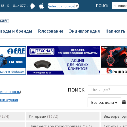
ПОИСК
в новос
585, $ — 81.4077
Select Language
▼
 сайт
аводы и бренды
Голосование
Энциклопедия
Написать
ПОИСК
ить новость
)
ный журнал
Все разделы
7174)
Интервью
(1372)
Видеорепор
Дайджест арматуростроителя
(163)
События и в