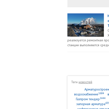
реализуется ремонтная про
станции выполняются средн
Теги
новостей
Арматурострое
1684
водоснабжение
1444
Газпром тендер
65
запорная арматура
нефтегазовая отрасл