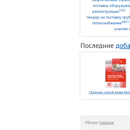
поставка оборудова
1562
реконструкция
тендер на поставку тр
4851
теплоснабжение
участие 
Последние
доба
Сборник статей Кима Мир
Облако
товаров