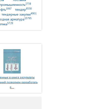
2738
промышленность
1867
8530
ефть
тендер
4901
тендерные закупки
15795
одная арматура
5729
етика
нные в книге результаты
ний позволили разработать
р...