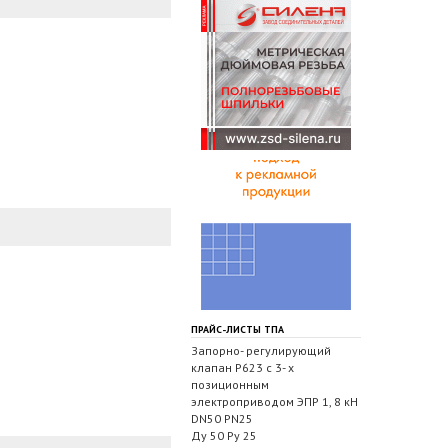
ПРАЙС-ЛИСТЫ ТПА
Запорно- регулирующий
клапан Р623 с 3- х
позиционным
электроприводом ЭПР 1, 8 кН
DN50 PN25
Ду 50 Ру 25