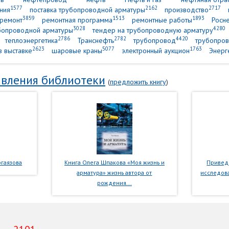
1577
2162
2717
ния
поставка трубопроводной арматуры
производство
3859
1513
1893
ремонт
ремонтная программа
ремонтные работы
Росн
3028
4280
убопроводной арматуры
тендер на трубопроводную арматуру
2786
2782
4420
теплоэнергетика
Транснефть
трубопровод
трубопров
2623
5077
1763
в выставке
шаровые краны
электронный аукцион
Энерг
вления библиотеки
(
предложить книгу
)
гаязова
Книга Олега Шпакова «Моя жизнь и
Приведе
арматура» жизнь автора от
исследова
рождения...