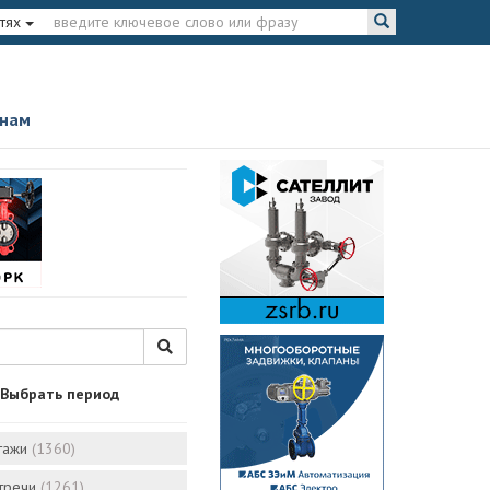
тях
 нам
Выбрать период
тажи
(1360)
стречи
(1261)