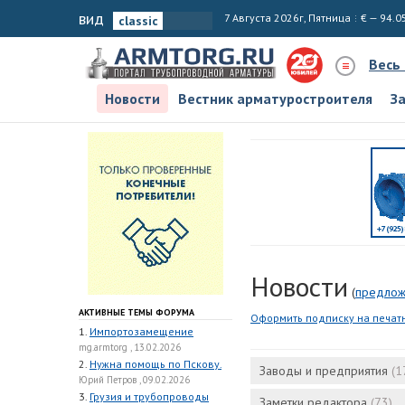
вид
7 Августа 2026г, Пятница
€ — 94.0
Весь
Новости
Вестник арматуростроителя
З
Новости
(
предлож
АКТИВНЫЕ ТЕМЫ ФОРУМА
Оформить подписку на печат
1.
Импортозамещение
mg.armtorg , 13.02.2026
2.
Нужна помощь по Пскову.
Заводы и предприятия
(1
Юрий Петров , 09.02.2026
3.
Грузия и трубопроводы
Заметки редактора
(73)