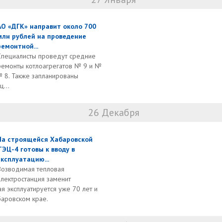
АО «ДГК» направит около 700
млн рублей на проведение
ремонтной...
Специалисты проведут средние
ремонты котлоагрегатов № 9 и №
№ 8. Также запланированы
...
26 Декабря
На строящейся Хабаровской
ТЭЦ-4 готовы к вводу в
эксплуатацию...
Возводимая тепловая
электростанция заменит
я эксплуатируется уже 70 лет и
баровском крае.