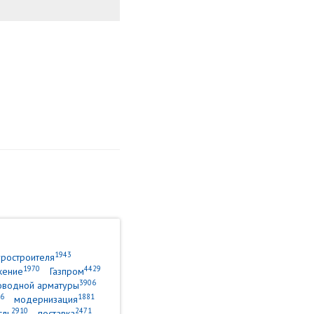
1943
уростроителя
1970
4429
жение
Газпром
3906
оводной арматуры
6
1881
модернизация
2910
2471
сль
поставка