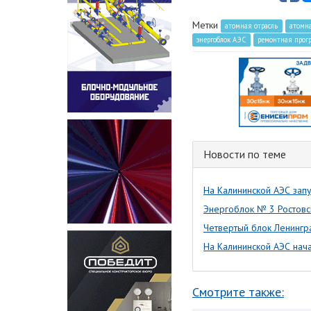
Метки
атомная отрасль
атомн
энергоблок АЭС
ремонтная прог
Новости по теме
На Калининской АЭС зап
Энергоблок № 3 Ростовс
Четвертый блок Ленингр
На Калининской АЭС нач
Смотрите также: