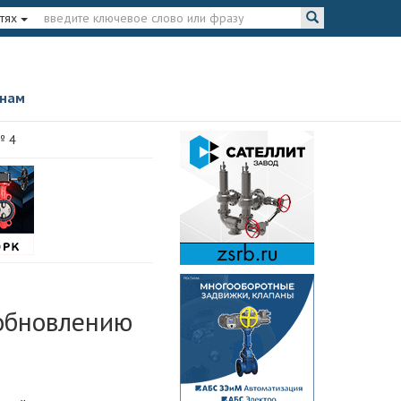
тях
 нам
№ 4
 обновлению