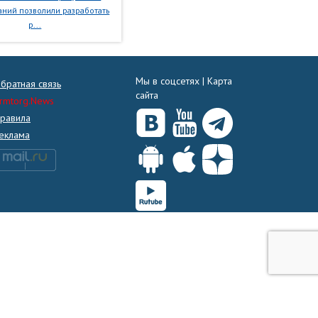
ний позволили разработать
р...
Мы в соцсетях |
Карта
братная связь
сайта
rmtorg.News
равила
еклама