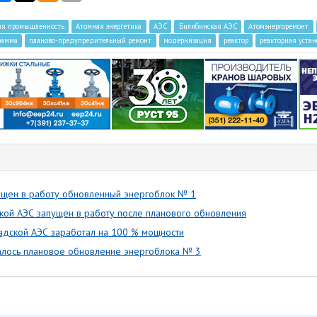
ая промышленность
Атомная энергетика
АЭС
Билибинская АЭС
Атомэнергоремонт
рамма
планово-предупредительный ремонт
модернизация
реактор
реакторная устан
ущен в работу обновленный энергоблок № 1
кой АЭС запущен в работу после планового обновления
адской АЭС заработал на 100 % мощности
алось плановое обновление энергоблока № 3