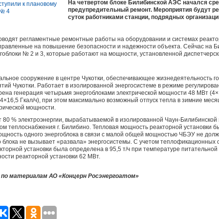
На четвертом блоке Билибинской АЭС начался сре
предупредительный ремонт. Мероприятия будут ре
суток работниками станции, подрядных организац
оводят регламентные ремонтные работы на оборудовании и системах реактор
правленные на повышение безопасности и надежности объекта. Сейчас на Б
гоблоки № 2 и 3, которые работают на мощности, установленной диспетчерск
кальное сооружение в центре Чукотки, обеспечивающее жизнедеятельность г
ий Чукотки. Работает в изолированной энергосистеме в режиме регулирован
ена генерация четырьмя энергоблоками электрической мощности 48 МВт (4×
(4×16,5 Гкал/ч), при этом максимально возможный отпуск тепла в зимние мес
трической мощности.
 80 % электроэнергии, вырабатываемой в изолированной Чаун-Билибинской 
ом теплоснабжения г. Билибино. Тепловая мощность реакторной установки б
мощность одного энергоблока в связи с малой общей мощностью ЧБЭУ не дол
о блока не вызывает «развала» энергосистемы. С учетом теплофикационных
торной установки была определена в 95,5 т/ч при температуре питательной 
ости реакторной установки 62 МВт.
по материалам АО «Концерн Росэнергоатом»