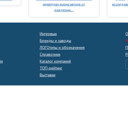
арматура» жизнь автора от
исследова
рождения...
Интервью
О
Бренды и заводы
A
ЛОГОтипы и обозначения
П
Справочник
Р
ля
Каталог компаний
ТОП-рейтинг
Выставки