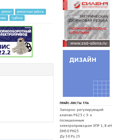
ремонт
ремонтные работы
овка
турбина
ПРАЙС-ЛИСТЫ ТПА
Запорно- регулирующий
клапан Р623 с 3- х
позиционным
электроприводом ЭПР 1, 8 кН
DN50 PN25
Ду 50 Ру 25