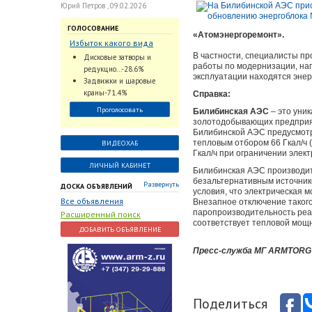
Юрий Петров , 09.02.2026
ГОЛОСОВАНИЕ
«Атомэнергоремонт».
Избыток какого вида
трубопроводной
В частности, специалисты пр
Дисковые затворы и
арматуры наблюдается
работы по модернизации, на
редукцио...-28.6%
эксплуатации находятся энер
на Российском рынке с
Задвижки и шаровые
2024 по 2026 годы?
краны-71.4%
Справка:
Проголосовать
Билибинская АЭС
– это уни
золотодобывающих предприят
Билибинской АЭС предусмотр
тепловым отбором 66 Гкал/ч 
ВИДЕОХАБ
Гкал/ч при ограничении элек
ЛИЧНЫЙ КАБИНЕТ
Билибинская АЭС производит
безальтернативным источник
Развернуть
ДОСКА ОБЪЯВЛЕНИЙ
условия, что электрическая 
Все объявления
Внезапное отключение таког
паропроизводительность реак
Расширенный поиск
соответствует тепловой мощн
ДОБАВИТЬ ОБЪЯВЛЕНИЕ
Пресс-служба МГ ARMTORG 
Поделиться