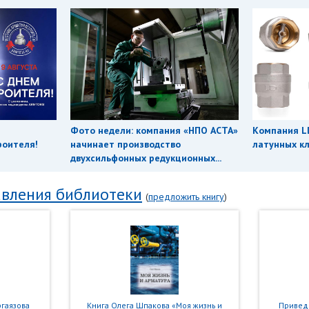
Фото недели: компания «НПО АСТА»
Компания L
роителя!
начинает производство
латунных кл
двухсильфонных редукционных...
вления библиотеки
(
предложить книгу
)
гаязова
Книга Олега Шпакова «Моя жизнь и
Приведе