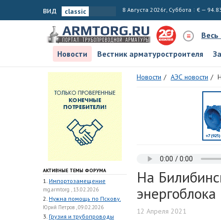
вид
8 Августа 2026г, Суббота
€ — 94.8
Весь
Новости
Вестник арматуростроителя
З
Новости
АЭС новости
Н
АКТИВНЫЕ ТЕМЫ ФОРУМА
На Билибинс
1.
Импортозамещение
энергоблока
mg.armtorg , 13.02.2026
2.
Нужна помощь по Пскову.
Юрий Петров , 09.02.2026
12 Апреля 2021
3.
Грузия и трубопроводы