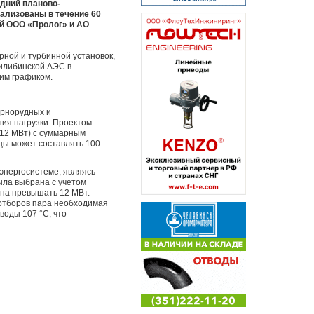
дний планово-
ализованы в течение 60
ий ООО «Пролог» и АО
ной и турбинной установок,
илибинской АЭС в
им графиком.
орнорудных и
ия нагрузки. Проектом
12 МВт) с суммарным
яцы может составлять 100
энергосистеме, являясь
ыла выбрана с учетом
жна превышать 12 МВт.
 отборов пара необходимая
воды 107 °С, что