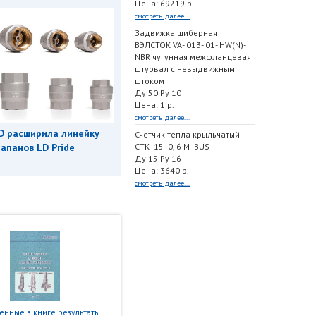
Цена: 69219 р.
смотреть далее...
Задвижка шиберная
ВЭЛСТОК VA- 013- 01- HW(N)-
NBR чугунная межфланцевая
штурвал с невыдвижным
штоком
Ду 50 Ру 10
Цена: 1 р.
смотреть далее...
D расширила линейку
Счетчик тепла крыльчатый
СТК- 15- 0, 6 M- BUS
апанов LD Pride
Ду 15 Ру 16
Цена: 3640 р.
смотреть далее...
нные в книге результаты