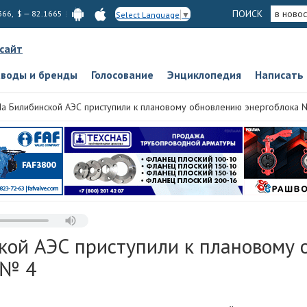
ПОИСК
в новос
366, $ — 82.1665
Select Language
▼
 сайт
аводы и бренды
Голосование
Энциклопедия
Написать
а Билибинской АЭС приступили к плановому обновлению энергоблока 
кой АЭС приступили к плановому
 № 4