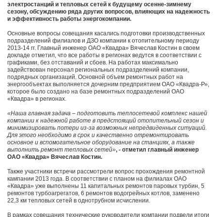
электростанций и тепловых сетей к будущему осенне-зимнему
сезону, обсуждению ряда других вопросов, влияющих на надежность
и эффективность работы энергокомпании.
Основные вопросы совещания касались подготовки производственных
подразделений филиалов и ДЗО компании к отопительному периоду
2013-14 гг. Главный инженер ОАО «Квадра» Вячеслав Костин в своем
докладе отметил, что все работы в регионах ведутся в соответствии с
графиками, без отставаний и сбоев. На работах максимально
задействован персонал региональных подразделений компании,
подрядных организаций. Основной объем ремонтных работ на
энергообъектах выполняется дочерним предприятием ОАО «Квадра-Р»,
которое было создано на базе ремонтных подразделений ОАО
«Квадра» в регионах.
«Наша главная задача – подготовить теплосетевой комплекс нашей
компании к надежной работе в предстоящий отопительный сезон и
минимизировать потери из-за возможных непредвиденных ситуаций.
Для этого необходимо в срок и качественно отремонтировать
основное и вспомогательное оборудование на станциях, а также
выполнить ремонт тепловых сетей»
, - отметил главный инженер
ОАО «Квадра» Вячеслав Костин.
Также участники встречи рассмотрели вопрос прохождения ремонтной
кампании 2013 года. В соответствии с планом на филиалах ОАО
«Квадра» уже выполнены 11 капитальных ремонтов паровых турбин, 5
ремонтов турбоагрегатов, 6 ремонтов водогрейных котлов, заменено
22,3 км тепловых сетей в однотрубном исчислении.
В рамках совещания технические руководители компании подвели итоги