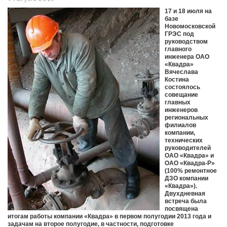
17 и 18 июля на
базе
Новомосковской
ГРЭС под
руководством
главного
инженера ОАО
«Квадра»
Вячеслава
Костина
состоялось
совещание
главных
инженеров
региональных
филиалов
компании,
технических
руководителей
ОАО «Квадра» и
ОАО «Квадра-Р»
(100% ремонтное
ДЗО компании
«Квадра»).
Двухдневная
встреча была
посвящена
итогам работы компании «Квадра» в первом полугодии 2013 года и
задачам на второе полугодие, в частности, подготовке