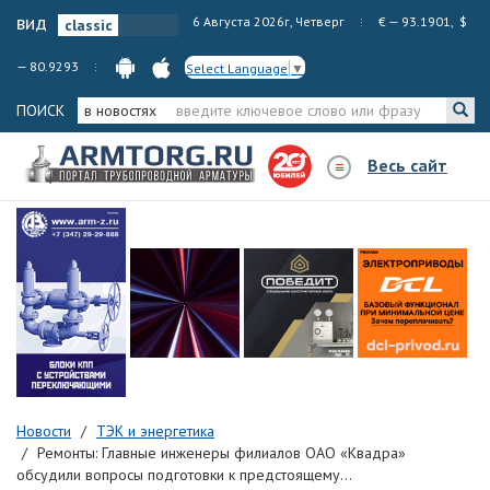
вид
6 Августа 2026г, Четверг
€ — 93.1901, $
— 80.9293
Select Language
▼
ПОИСК
в новостях
Весь сайт
Новости
ТЭК и энергетика
Ремонты: Главные инженеры филиалов ОАО «Квадра»
обсудили вопросы подготовки к предстоящему...