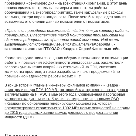
проведения «режимного дня» на всех станциях компании. В этот день
производились контрольные замеры и показатели работы
оборудования на энергопредприятиях, такие как удельные расходы
топлива, потери пара и конденсата. После чего был проведен анализ
возможных отклонений данных показателей от нормативов.
«Практика проведения режимного дня даёт чёткую картину работы
предприятия. В перспективе такой мониторинг производства мы
сделаем традиционным в филиалах нашей компании. Над всеми
выявленными отклонениями ведется тщательная работа»
, -
заключил начальник ПТУ ОАО «Квадра» Сергей Финкельштейн.
Кроме того, участники совещания обсудили возможности оптимизации
работы и повышения эффективности электростанций, рассмотрели
вопросы уменьшения аварийных отключений на ТЭЦ, снижения
количества простоев, а также разработали пакет предложений по
повышению надежности работы новых ПГУ.
В конце встречи главные инженеры филиалов компании «Квадра»
осмотрели новую ПГУ-190 МВт, которая была торжественно введена в
эксплуатацию на НГРЭС в мае этого года. Современная парогазовая
установка входит в масштабную инвестиционную программу ОАО
«Квадра» по обновлению генерирующих мощностей, которая
предусматривает строительство 1092 МВт новых мощностей на период
до 2015 года в рамках заключаемых договоров о предоставлении
мощности (ДПМ).