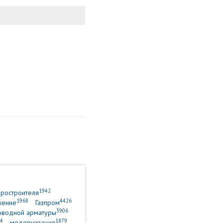
1942
уростроителя
1968
4426
жение
Газпром
3906
оводной арматуры
4
1879
модернизация