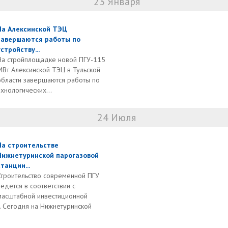
23 Января
На Алексинской ТЭЦ
завершаются работы по
устройству...
На стройплощадке новой ПГУ-115
МВт Алексинской ТЭЦ в Тульской
области завершаются работы по
хнологических...
24 Июля
На строительстве
Нижнетуринской парогазовой
станции...
Строительство современной ПГУ
ведется в соответствии с
масштабной инвестиционной
 Сегодня на Нижнетуринской