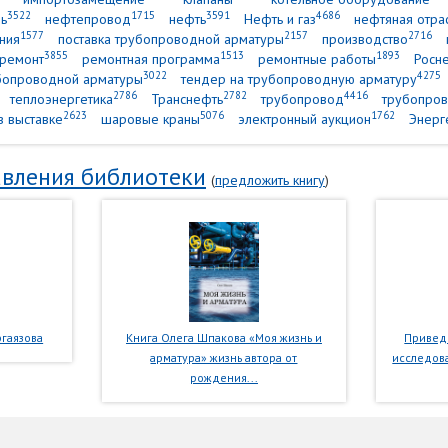
3522
1715
3591
4686
ь
нефтепровод
нефть
Нефть и газ
нефтяная отра
1577
2157
2716
ния
поставка трубопроводной арматуры
производство
3855
1513
1893
ремонт
ремонтная программа
ремонтные работы
Росн
3022
4275
убопроводной арматуры
тендер на трубопроводную арматуру
2786
2782
4416
теплоэнергетика
Транснефть
трубопровод
трубопров
2623
5076
1762
в выставке
шаровые краны
электронный аукцион
Энерг
вления библиотеки
(
предложить книгу
)
гаязова
Книга Олега Шпакова «Моя жизнь и
Приведе
арматура» жизнь автора от
исследова
рождения...