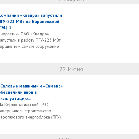
Компания «Квадра» запустили
ПГУ-223 МВт на Воронежской
ТЭЦ-1
Энергетики ПАО «Квадра»
запустили в работу ПГУ-223 МВт
вершив тем самым сооружение
22 Июня
«Силовые машины» и «Сименс»
обеспечили ввод в
эксплуатацию...
На Верхнетагильской ГРЭС
завершилось строительство
парогазового энергоблока (ПГУ)