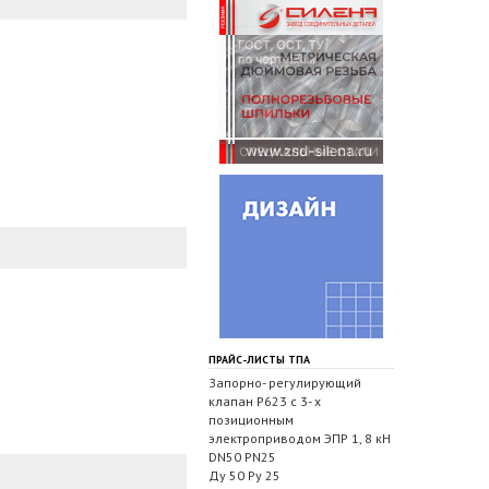
ПРАЙС-ЛИСТЫ ТПА
Запорно- регулирующий
клапан Р623 с 3- х
позиционным
электроприводом ЭПР 1, 8 кН
DN50 PN25
Ду 50 Ру 25