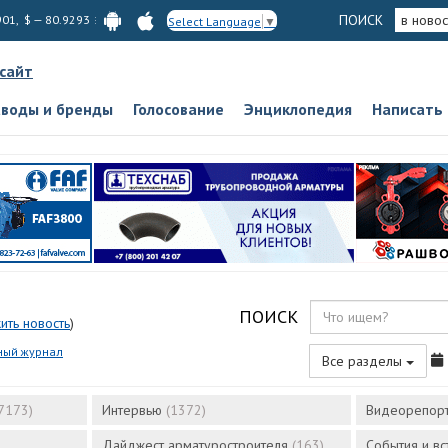
ПОИСК
в новос
901, $ — 80.9293
Select Language
▼
 сайт
аводы и бренды
Голосование
Энциклопедия
Написать
ПОИСК
ить новость
)
ный журнал
Все разделы
7173)
Интервью
(1372)
Видеорепор
Дайджест арматуростроителя
(163)
События и в