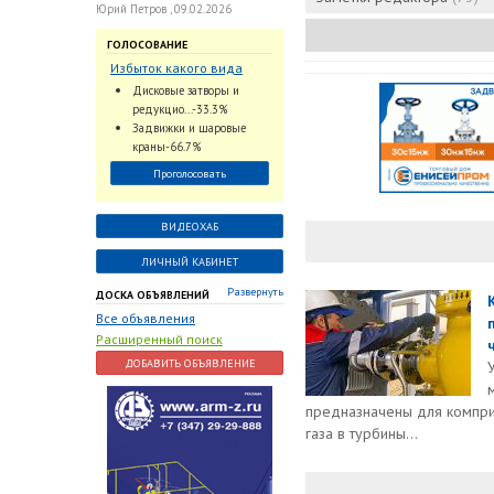
Юрий Петров , 09.02.2026
ГОЛОСОВАНИЕ
Избыток какого вида
трубопроводной
Дисковые затворы и
арматуры наблюдается
редукцио...-33.3%
на Российском рынке с
Задвижки и шаровые
2024 по 2026 годы?
краны-66.7%
Проголосовать
ВИДЕОХАБ
ЛИЧНЫЙ КАБИНЕТ
Развернуть
ДОСКА ОБЪЯВЛЕНИЙ
Все объявления
Расширенный поиск
ДОБАВИТЬ ОБЪЯВЛЕНИЕ
предназначены для компри
газа в турбины...