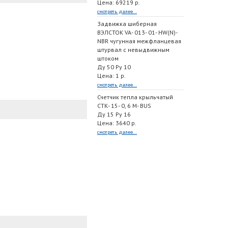
Цена: 69219 р.
смотреть далее...
Задвижка шиберная
ВЭЛСТОК VA- 013- 01- HW(N)-
NBR чугунная межфланцевая
штурвал с невыдвижным
штоком
Ду 50 Ру 10
Цена: 1 р.
смотреть далее...
Счетчик тепла крыльчатый
СТК- 15- 0, 6 M- BUS
Ду 15 Ру 16
Цена: 3640 р.
смотреть далее...