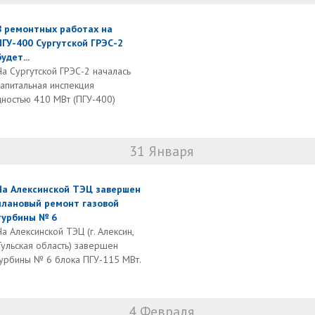
В ремонтных работах на
ПГУ-400 Сургутской ГРЭС-2
удет...
На Сургутской ГРЭС-2 началась
капитальная инспекция
ностью 410 МВт (ПГУ-400)
31 Января
На Алексинской ТЭЦ завершен
плановый ремонт газовой
турбины № 6
На Алексинской ТЭЦ (г. Алексин,
Тульская область) завершен
турбины № 6 блока ПГУ-115 МВт.
4 Февраля