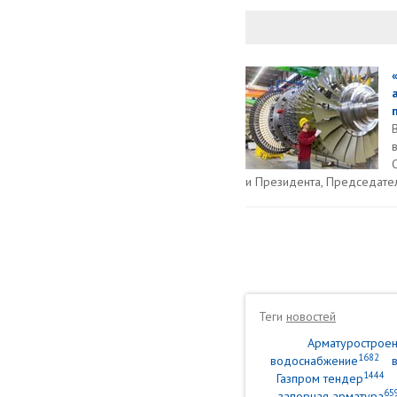
и Президента, Председател
Теги
новостей
Арматурострое
1682
водоснабжение
1444
Газпром тендер
65
запорная арматура