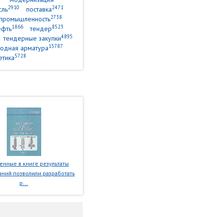
2910
2471
сль
поставка
2738
промышленность
1866
8523
ефть
тендер
4895
тендерные закупки
15787
одная арматура
5728
етика
нные в книге результаты
ний позволили разработать
р...