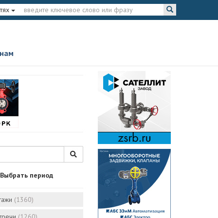
тях
 нам
Выбрать период
тажи
(1360)
стречи
(1260)