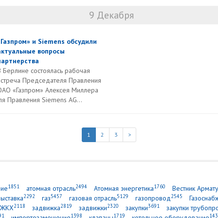
9 Декабря
«Газпром» и Siemens обсудили
актуальные вопросы
партнерства
В Берлине состоялась рабочая
встреча Председателя Правления
ОАО «Газпром» Алексея Миллера
я Правления Siemens AG...
1
2
3
>
1851
2494
1760
ние
атомная отрасль
Атомная энергетика
Вестник Армат
2292
5457
5129
2545
выставка
газ
газовая отрасль
газопровод
Газоснаб
2118
2819
2320
3691
ЖКХ
задвижка
задвижки
закупки
закупки трубопр
91
1398
1719
143
импортозамещение
клапаны
котельное оборудование