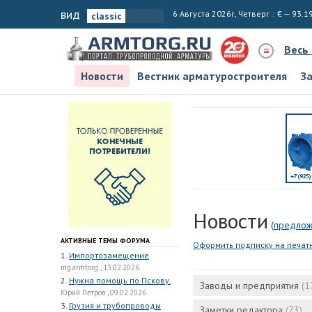
вид
6 Августа 2026г, Четверг
€ — 93.1
Весь
Новости
Вестник арматуростроителя
З
Новости
(
предлож
АКТИВНЫЕ ТЕМЫ ФОРУМА
Оформить подписку на печат
1.
Импортозамещение
mg.armtorg , 13.02.2026
2.
Нужна помощь по Пскову.
Заводы и предприятия
(1
Юрий Петров , 09.02.2026
3.
Грузия и трубопроводы
Заметки редактора
(73)