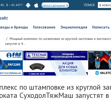
ПОИСК
в новос
585, $ — 81.4077
Select Language
▼
 сайт
аводы и бренды
Голосование
Энциклопедия
Написать
Мощный комплекс по штамповке из круглой заготовки и листов
запустят в 4...
лекс по штамповке из круглой за
роката СуходолТяжМаш запустят в 