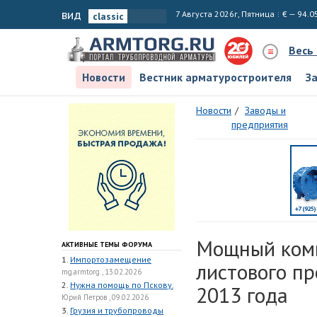
вид
7 Августа 2026г, Пятница
€ — 94.0
Весь
Новости
Вестник арматуростроителя
З
Новости
Заводы и
предприятия
Мощный комп
АКТИВНЫЕ ТЕМЫ ФОРУМА
1.
Импортозамещение
листового п
mg.armtorg , 13.02.2026
2.
Нужна помощь по Пскову.
2013 года
Юрий Петров , 09.02.2026
3.
Грузия и трубопроводы