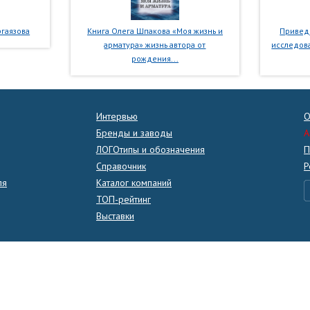
гаязова
Книга Олега Шпакова «Моя жизнь и
Приведе
арматура» жизнь автора от
исследова
рождения...
Интервью
О
Бренды и заводы
A
ЛОГОтипы и обозначения
П
Справочник
Р
ля
Каталог компаний
ТОП-рейтинг
Выставки