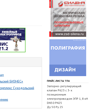
аш»
льский БИЗНЕС»
ПРАЙС-ЛИСТЫ ТПА
Запорно- регулирующий
омплекс Суходольский
клапан Р623 с 3- х
позиционным
электроприводом ЭПР 1, 8 кН
шению
DN50 PN25
Ду 50 Ру 25