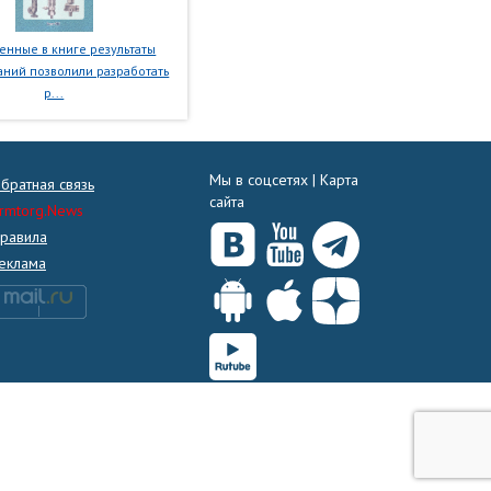
нные в книге результаты
ний позволили разработать
р...
Мы в соцсетях |
Карта
братная связь
сайта
rmtorg.News
равила
еклама