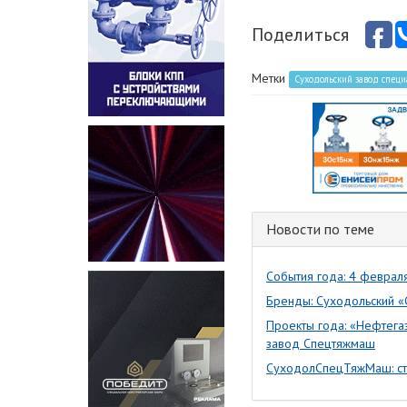
Поделиться
Метки
Суходольский завод спец
Новости по теме
События года: 4 феврал
Бренды: Суходольский «
Проекты года: «Нефтега
завод Спецтяжмаш
СуходолСпецТяжМаш: ст