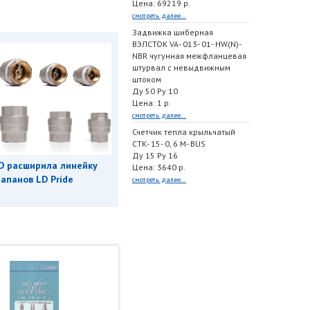
Цена: 69219 р.
смотреть далее...
Задвижка шиберная
ВЭЛСТОК VA- 013- 01- HW(N)-
NBR чугунная межфланцевая
штурвал с невыдвижным
штоком
Ду 50 Ру 10
Цена: 1 р.
смотреть далее...
Счетчик тепла крыльчатый
СТК- 15- 0, 6 M- BUS
Ду 15 Ру 16
D расширила линейку
Цена: 3640 р.
апанов LD Pride
смотреть далее...