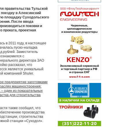
теля правительства Тульской
 поездку в Алексинский
ную площадку Суходольского
оения. После ввода
производиться поковки и
о проката, проектная
сь в 2011 году, в настоящее
ачалась пуско-наладка
рд.рублей. Заместитель
 ознакомился с
енерального директора ЗАО
йко рассказал, что
ессе является уникальный
й компанией Shuler.
ое предприятие заготовками
отраслях машиностроения:
 – один из показательных
астка для строительства
асти также сообщил, что
 обеспечению производства
одстанции, строительства
ожной станции «Суходол».