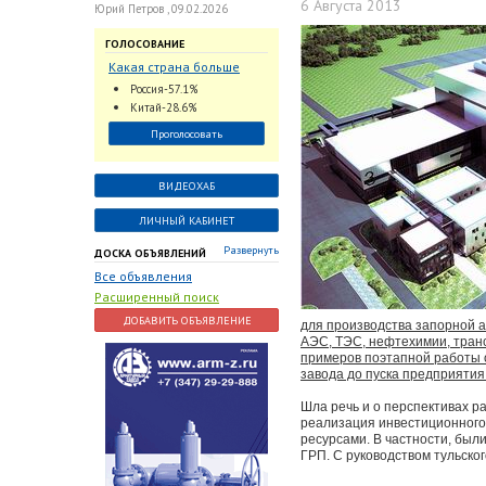
6 Августа 2013
Юрий Петров , 09.02.2026
ГОЛОСОВАНИЕ
Какая страна больше
всего поставляет
Россия-57.1%
трубопроводную
Китай-28.6%
арматуру в химическую
Проголосовать
отрасль?
ВИДЕОХАБ
ЛИЧНЫЙ КАБИНЕТ
Развернуть
ДОСКА ОБЪЯВЛЕНИЙ
Все объявления
Расширенный поиск
ДОБАВИТЬ ОБЪЯВЛЕНИЕ
для производства запорной а
АЭС, ТЭС, нефтехимии, транс
примеров поэтапной работы о
завода до пуска предприятия 
Шла речь и о перспективах р
реализация инвестиционного
ресурсами. В частности, был
ГРП. С руководством тульск