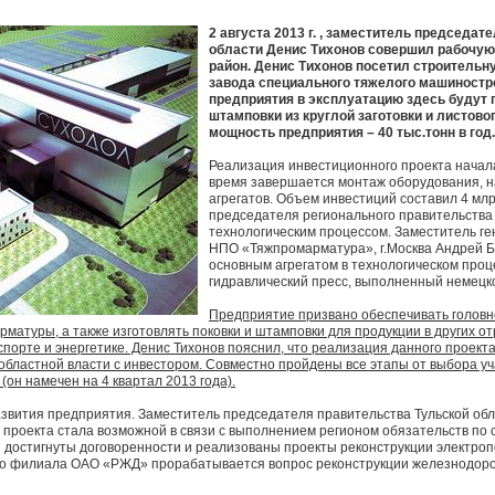
2 августа 2013 г. , заместитель председа
области Денис Тихонов совершил рабочую
район. Денис Тихонов посетил строитель
завода специального тяжелого машиностр
предприятия в эксплуатацию здесь будут 
штамповки из круглой заготовки и листовог
мощность предприятия – 40 тыс.тонн в год.
Реализация инвестиционного проекта начала
время завершается монтаж оборудования, н
агрегатов. Объем инвестиций составил 4 мл
председателя регионального правительства
технологическим процессом. Заместитель г
НПО «Тяжпромарматура», г.Москва Андрей Бо
основным агрегатом в технологическом проц
гидравлический пресс, выполненный немецко
Предприятие призвано обеспечивать головн
рматуры, а также изготовлять поковки и штамповки для продукции в других 
порте и энергетике. Денис Тихонов пояснил, что реализация данного проекта
бластной власти с инвестором. Совместно пройдены все этапы от выбора уч
(он намечен на 4 квартал 2013 года).
азвития предприятия. Заместитель председателя правительства Тульской обл
 проекта стала возможной в связи с выполнением регионом обязательств по
и достигнуты договоренности и реализованы проекты реконструкции электроп
ого филиала ОАО «РЖД» прорабатывается вопрос реконструкции железнодор