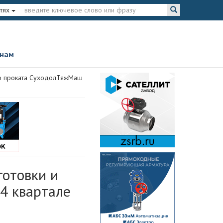
тях
 нам
ого проката СуходолТяжМаш
готовки и
4 квартале