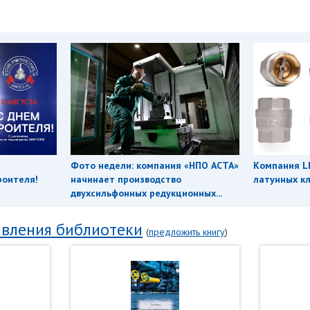
Фото недели: компания «НПО АСТА»
Компания L
роителя!
начинает производство
латунных кл
двухсильфонных редукционных...
вления библиотеки
(
предложить книгу
)