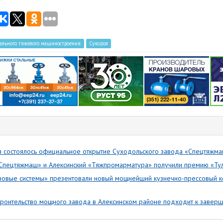
иального тяжелого машиностроения
Суходол
я состоялось официальное открытие Суходольского завода «Спецтяжм
Спецтяжмаш» и Алексинский «Тяжпромарматура» получили премию «Ту
зовые системы» презентовали новый мощнейший кузнечно-прессовый к
роительство мощного завода в Алексинском районе подходит к завер