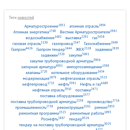
Теги
новостей
1851
2494
Арматуростроение
атомная отрасль
1760
1942
Атомная энергетика
Вестник Арматуростроителя
1682
2292
5458
водоснабжение
выставка
газ
5130
2547
1969
газовая отрасль
газопровод
Газоснабжение
4426
1444
2118
2819
Газпром
Газпром тендер
ЖКХ
задвижка
2320
3691
задвижки
закупки
3906
закупки трубопроводной арматуры
6591
1398
запорная арматура
импортозамещение
1720
1434
клапаны
котельное оборудование
1879
3523
модернизация
нефтегазовая отрасль
1715
3591
4689
нефтепровод
нефть
Нефть и газ
2910
2471
нефтяная отрасль
поставка
1577
поставка оборудования
2158
2716
поставка трубопроводной арматуры
производство
2738
1561
3855
промышленность
реконструкция
ремонт
1513
1893
ремонтная программа
ремонтные работы
1867
8526
Роснефть
тендер
3025
тендер на поставку трубопроводной арматуры
4277