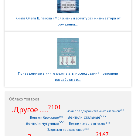
Книга Олега Шпакова «Моя жизнь и арматура» жизнь автора от
рождения...
Приведенные в книге результаты исследований позволили
разработать р...
Облако
товаров
2101
.Другое ....
166
Блоки предохранительных клапанов
933
Вентили стальные
161
Вентили бронзовые
555
Вентили чугунные
146
Вентили энергетические
373
Задвижки нержавеющие
2167