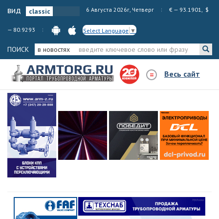
вид
6 Августа 2026г, Четверг
€ — 93.1901, $
— 80.9293
Select Language
▼
ПОИСК
в новостях
Весь сайт