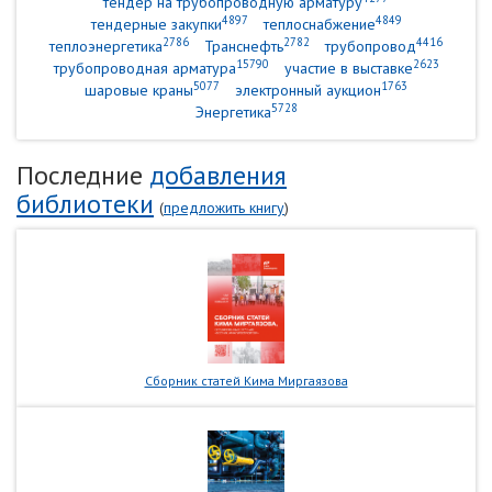
тендер на трубопроводную арматуру
4897
4849
тендерные закупки
теплоснабжение
2786
2782
4416
теплоэнергетика
Транснефть
трубопровод
15790
2623
трубопроводная арматура
участие в выставке
5077
1763
шаровые краны
электронный аукцион
5728
Энергетика
Последние
добавления
библиотеки
(
предложить книгу
)
Сборник статей Кима Миргаязова