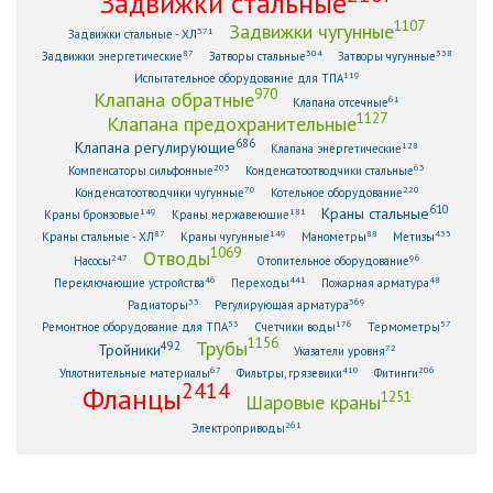
Задвижки стальные
1107
Задвижки чугунные
371
Задвижки стальные - ХЛ
87
304
338
Задвижки энергетические
Затворы стальные
Затворы чугунные
119
Испытательное оборудование для ТПА
970
Клапана обратные
61
Клапана отсечные
1127
Клапана предохранительные
686
Клапана регулирующие
128
Клапана энергетические
203
63
Компенсаторы сильфонные
Конденсатоотводчики стальные
70
220
Конденсатоотводчики чугунные
Котельное оборудование
610
Краны стальные
149
181
Краны бронзовые
Краны нержавеющие
87
149
88
433
Краны стальные - ХЛ
Краны чугунные
Манометры
Метизы
1069
Отводы
247
96
Насосы
Отопительное оборудование
46
441
48
Переключающие устройства
Переходы
Пожарная арматура
33
369
Радиаторы
Регулирующая арматура
53
176
57
Ремонтное оборудование для ТПА
Счетчики воды
Термометры
1156
Трубы
492
Тройники
72
Указатели уровня
67
410
206
Уплотнительные материалы
Фильтры, грязевики
Фитинги
2414
Фланцы
1251
Шаровые краны
261
Электроприводы