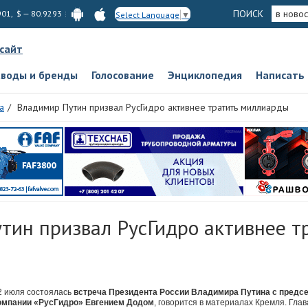
ПОИСК
в новос
901, $ — 80.9293
Select Language
▼
 сайт
аводы и бренды
Голосование
Энциклопедия
Написать
а
Владимир Путин призвал РусГидро активнее тратить миллиарды
тин призвал РусГидро активнее т
2 июля состоялась
встреча Президента России Владимира Путина с предс
омпании «РусГидро» Евгением Додом
, говорится в материалах Кремля. Гла