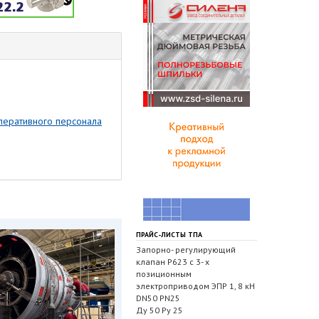
перативного персонала
ПРАЙС-ЛИСТЫ ТПА
Запорно- регулирующий
клапан Р623 с 3- х
позиционным
электроприводом ЭПР 1, 8 кН
DN50 PN25
Ду 50 Ру 25