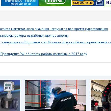
стигла максимального значения нагрузки за все время существования
тановила рекорд выработки электроэнергии
 завершился отборочный этап Восьмых Всероссийских соревнований о
 Президенту РФ об итогах работы компании в 2017 году