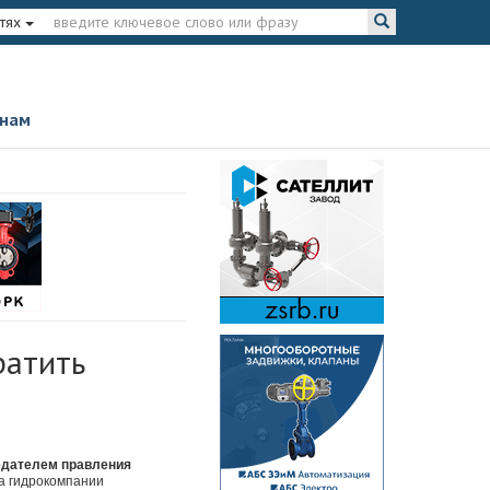
тях
 нам
ратить
едателем правления
ва гидрокомпании