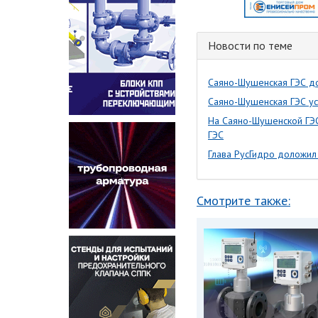
Новости по теме
Саяно-Шушенская ГЭС до
Саяно-Шушенская ГЭС ус
На Саяно-Шушенской ГЭС
ГЭС
Глава РусГидро доложил
Смотрите также: