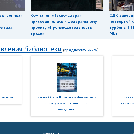
ектроника»
Компания «Техно-Сфера»
ОДК заверш
присоединилась к федеральному
четвертой с
 газа...
проекту «Производительность
турбины ГТ
труда»
МВт
вления библиотеки
(
предложить книгу
)
гаязова
Книга Олега Шпакова «Моя жизнь и
Приведе
арматура» жизнь автора от
исследова
рождения...
Интервью
О