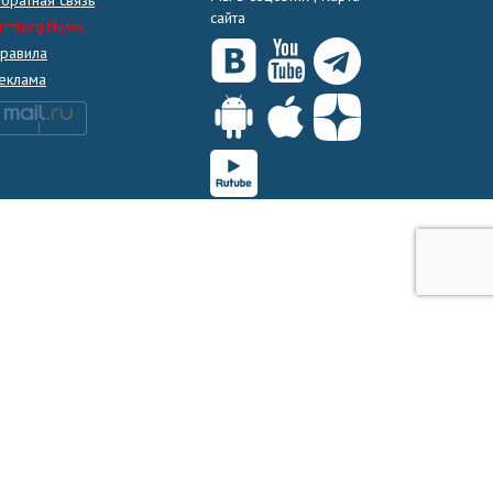
сайта
rmtorg.News
равила
еклама