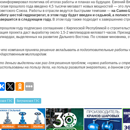
роинформировал политика об итогах работы и планах на будущее. Евгений Вя
тогам прошлого года введено 4,5 тысячи мегаватт новых мощностей — это лу
оветского Союза. Работы в отрасли ведутся быстрыми темпами —
на Саяно-
аботу шестой гидроагрегат, в этом году будет введен и седьмой, а полнос
авершится в следующем году.
В этом году также подходит к завершению стр
 прошлом году подписано соглашение с Киргизской Республикой о строительс
ация проекта даст выработку около 1,5-2 миллиардов киловатт-часов. През
лиардах, выделенных на развитие Дальнего Востока. По словам чиновника, эт
,
что компания приняла решение вкладывать в подготовительные работы к 
сударственным миллиардам.
то деньги выделены как раз для решения проблем, «нужно работать и стр
использованы на пользу дела, на пользу развития энергетики, в данном сл
ская ГЭС
Богучанская ГЭС