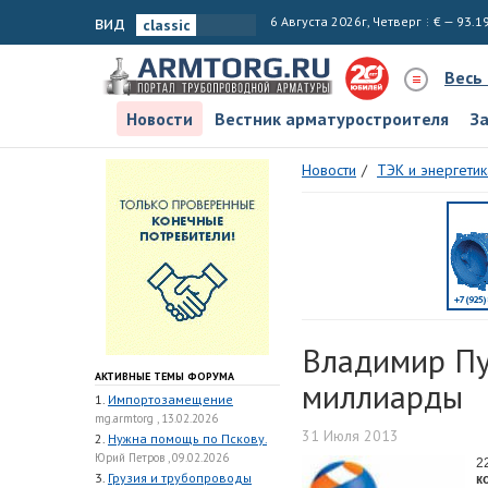
вид
6 Августа 2026г, Четверг
€ — 93.1
Весь
Новости
Вестник арматуростроителя
З
Новости
ТЭК и энергетик
Владимир Пу
АКТИВНЫЕ ТЕМЫ ФОРУМА
миллиарды
1.
Импортозамещение
mg.armtorg , 13.02.2026
31 Июля 2013
2.
Нужна помощь по Пскову.
Юрий Петров , 09.02.2026
2
3.
Грузия и трубопроводы
к