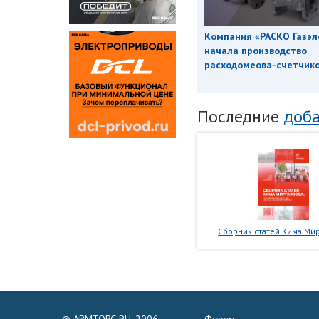
Компания «РАСКО Газэл
начала производство
расходомеова-счетчиков
Последние
доба
Сборник статей Кима Мир
© ARMTORG.RU, 2006-
Форум