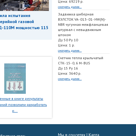
Цена: 69219 р.
смотреть далее...
Задвижка шиберная
ила испытания
ВЭЛСТОК VA- 013- 01- HW(N)-
ерийной газовой
NBR чугунная межфланцевая
Д-110М мощностью 115
штурвал с невыдвижным
штоком
Ду 50 Ру 10
Цена: 1 р.
смотреть далее...
Счетчик тепла крыльчатый
СТК- 15- 0, 6 M- BUS
Ду 15 Ру 16
Цена: 3640 р.
смотреть далее...
нные в книге результаты
ний позволили разработать
р...
Мы в соцсетях |
Карта
братная связь