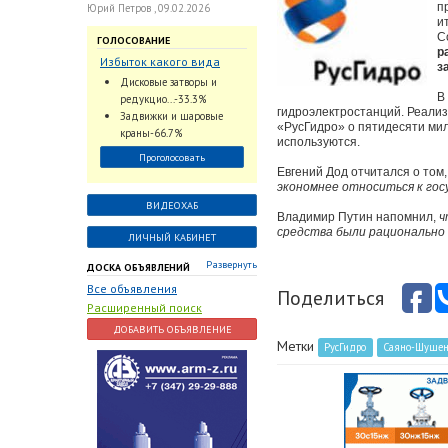
п
Юрий Петров , 09.02.2026
и
С
ГОЛОСОВАНИЕ
р
Избыток какого вида
з
трубопроводной
Дисковые затворы и
арматуры наблюдается
В
редукцио...-33.3%
на Российском рынке с
гидроэлектростанций. Реализ
Задвижки и шаровые
«РусГидро» о пятидесяти мил
2024 по 2026 годы?
краны-66.7%
используются.
Проголосовать
Евгений Дод отчитался о том
экономнее относиться к го
ВИДЕОХАБ
Владимир Путин напомнил,
ч
средства были рационально 
ЛИЧНЫЙ КАБИНЕТ
Развернуть
ДОСКА ОБЪЯВЛЕНИЙ
Все объявления
Поделиться
Расширенный поиск
ДОБАВИТЬ ОБЪЯВЛЕНИЕ
Метки
РусГидро
Саяно-Шушен