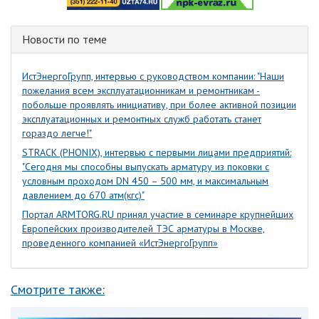
Новости по теме
ИстЭнергоГрупп, интервью с руководством компании: "Наши
пожелания всем эксплуатационникам и ремонтникам -
побольше проявлять инициативу, при более активной позиции
эксплуатационных и ремонтных служб работать станет
гораздо легче!"
STRACK (PHONIX), интервью с первыми лицами предприятий:
"Сегодня мы способны выпускать арматуру из поковки с
условным проходом DN 450 – 500 мм, и максимальным
давлением до 670 атм(кгс)"
Портал ARMTORG.RU принял участие в семинаре крупнейших
Европейских производителей ТЭС арматуры в Москве,
проведенного компанией «ИстЭнергоГрупп»
Смотрите также: