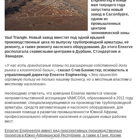
Engineering в конце
мая текущего года
запустила новый
завод в Сасолбурге,
одном из
промышленных
центров
экономической зоны
Vaal Triangle. Новый завод вместит под одной крышей
производственные цеха по выпуску трубопроводной арматуры, её
ремонту, а также ремонту насосного оборудования. До этого Enserve
располагала сервисными центрами в Дурбане, Стэндертоне и
Эвандере.
«У нас есть грандиозные планы по расширению собственной доли
рынка и клиентской базы»
, - сказал Стив Баннистер, основатель и
управляющий директор Enserve Engineering.
«Это принесёт
огромную пользу не только нашему бизнесу, но и местным властям и
местному населению».
Необходимо отметить, что компания Enserve является членом
неправительственной ассоциации VAMCOSA, образованной в 2011 году
компаниями, специализирующимися на производстве трубопроводной
арматуры, средств автоматизации и насосного оборудования, для
оказания помощи в развитии промышленности Южной Африки,
профессионального обучения населения и создания новых рабочих
мест.
Enserve Engineering имеет ряд перспективных производственных
проектов в Южно-Африканской Республике, а также в Гане. Кроме