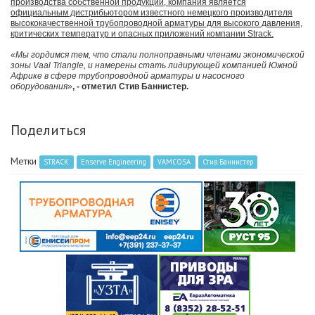
производства собственной продукции, компания является
официальным дистрибьютором известного немецкого производителя
высококачественной трубопроводной арматуры для высокого давления,
критических температур и опасных приложений компании Strack.
«Мы гордимся тем, что стали полноправными членами экономической
зоны Vaal Triangle, и намерены стать лидирующей компанией Южной
Африке в сфере трубопроводной арматуры и насосного
оборудования»
, - отметил Стив Баннистер.
Поделиться
Метки
STRACK
Enserve Engineering
VAMCOSA
Стив Баннистер