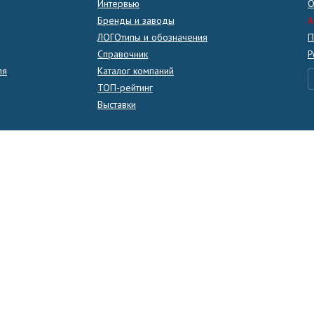
Интервью
О
Бренды и заводы
A
ЛОГОтипы и обозначения
П
Справочник
Р
ля
Каталог компаний
ТОП-рейтинг
Выставки