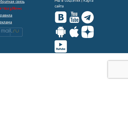
Мы в соцсетях |
Карта
братная связь
сайта
rmtorg.News
равила
еклама