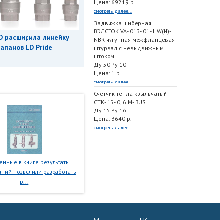
Цена: 69219 р.
смотреть далее...
Задвижка шиберная
ВЭЛСТОК VA- 013- 01- HW(N)-
D расширила линейку
NBR чугунная межфланцевая
апанов LD Pride
штурвал с невыдвижным
штоком
Ду 50 Ру 10
Цена: 1 р.
смотреть далее...
Счетчик тепла крыльчатый
СТК- 15- 0, 6 M- BUS
Ду 15 Ру 16
Цена: 3640 р.
смотреть далее...
нные в книге результаты
ний позволили разработать
р...