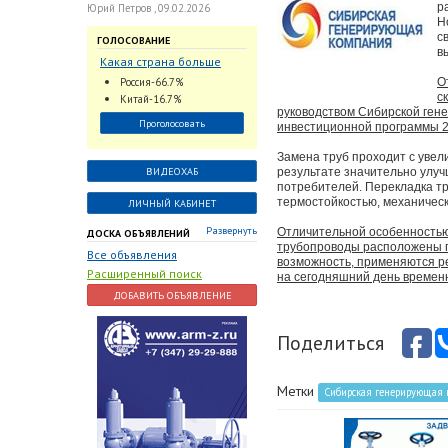
р
Юрий Петров , 09.02.2026
Н
с
ГОЛОСОВАНИЕ
в
Какая страна больше
всего поставляет
Россия-66.7%
О
трубопроводную
с
Китай-16.7%
арматуру в химическую
руководством Сибирской ген
Проголосовать
инвестиционной программы 2
отрасль?
Замена труб проходит с увели
ВИДЕОХАБ
результате значительно улу
потребителей. Перекладка т
термостойкостью, механическ
ЛИЧНЫЙ КАБИНЕТ
Развернуть
Отличительной особенностью 
ДОСКА ОБЪЯВЛЕНИЙ
трубопроводы расположены по
Все объявления
возможность, применяются ре
Расширенный поиск
на сегодняшний день времен
ДОБАВИТЬ ОБЪЯВЛЕНИЕ
Поделиться
Метки
Сибирская генерирующая