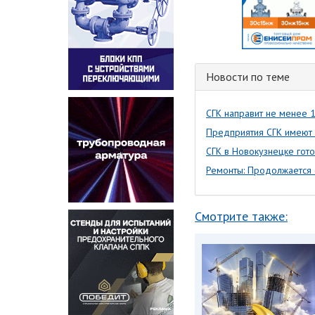
Новости по теме
СГК направит не менее 
Предприятия СГК имеют 
СГК в Новокузнецке гото
Ремонты: Продолжается 
Смотрите также: