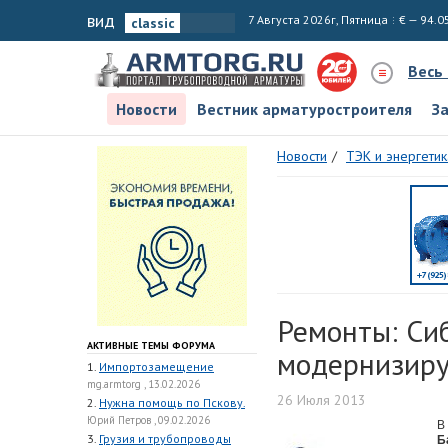
вид
7 Августа 2026г, Пятница
€ — 94.0
Весь
Новости
Вестник арматуростроителя
З
Новости
ТЭК и энергетик
Ремонты: Си
АКТИВНЫЕ ТЕМЫ ФОРУМА
модернизиру
1.
Импортозамещение
mg.armtorg , 13.02.2026
26 Июля 2013
2.
Нужна помощь по Пскову.
Юрий Петров , 09.02.2026
В
3.
Грузия и трубопроводы
Б