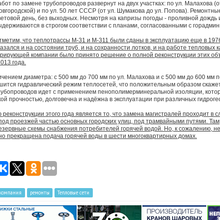
абот по замене трубопроводов развернут на двух участках: по ул. Малахова (от 
овгородской) и по ул. 50 лет СССР (от ул. Шумакова до ул. Попова). Ремонтны
ветовой день, без выходных. Несмотря на капризы погоды - проливной дождь 
ыдерживаются в строгом соответствии с планами, согласованными с горадми
тметим, что теплотрассы М-31 и М-311 были сданы в эксплуатацию еще в 1976
казался и на состоянии труб, и на сохранности лотков, и на работе тепловых 
ерирующей компании было принято решение о полной реконструкции этих объ
013 года.
чением диаметра: с 500 мм до 700 мм по ул. Малахова и с 500 мм до 600 мм п
чшится гидравлический режим теплосетей, что положительным образом скаже
рубопроводов идет с применением пенополимерминеральной изоляции, кото
ой прочностью, долговечна и надёжна в эксплуатации при различных гидроге
реконструкции этого года является то, что замена магистралей проходит в с
д проезжей частью основных городских улиц, под трамвайными путями. Там, 
зервные схемы снабжения потребителей горячей водой. Но, к сожалению, не 
но прекращена подача горячей воды в шести многоквартирных домах.
 компания
ремонты
Тепловые сети