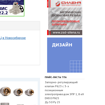
Ц в Новосибирске
ПРАЙС-ЛИСТЫ ТПА
Запорно- регулирующий
клапан Р623 с 3- х
позиционным
электроприводом ЭПР 1, 8 кН
DN50 PN25
Ду 50 Ру 25