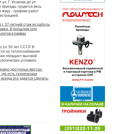
ул. Г. Исакова до ул.
е бригады трудятся весь
и жару - графики работ
нистрацией.
 г. 37-летний стаж их работы
камер. В прошлом году
ектов в рамках
о ул. 50 лет СССР. В
тся на теплоснабжении
рая обладает высокой
ологических условиях.
ложно доступных местах:
где есть техническая
всегда это удается сделать: