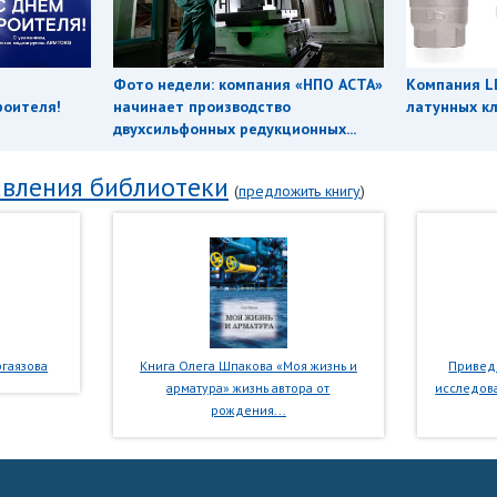
Фото недели: компания «НПО АСТА»
Компания L
роителя!
начинает производство
латунных кл
двухсильфонных редукционных...
вления библиотеки
(
предложить книгу
)
гаязова
Книга Олега Шпакова «Моя жизнь и
Приведе
арматура» жизнь автора от
исследова
рождения...