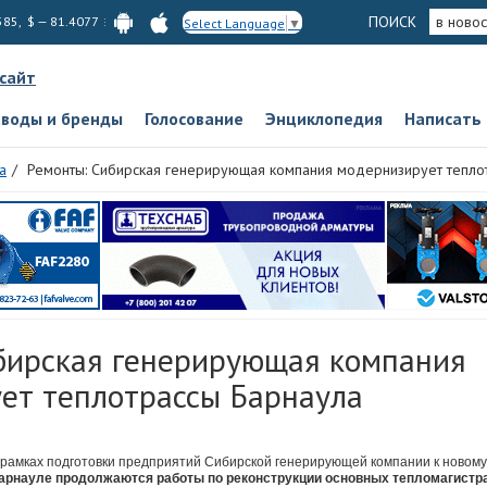
ПОИСК
в новос
585, $ — 81.4077
Select Language
▼
 сайт
аводы и бренды
Голосование
Энциклопедия
Написать
а
Ремонты: Сибирская генерирующая компания модернизирует тепло
бирская генерирующая компания
ет теплотрассы Барнаула
 рамках подготовки предприятий Сибирской генерирующей компании к новом
арнауле продолжаются работы по реконструкции основных тепломагистр