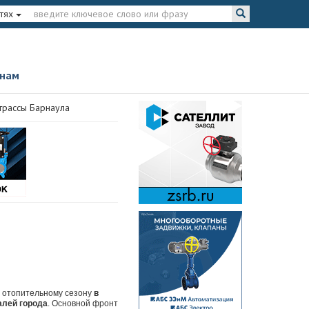
тях
 нам
трассы Барнаула
у отопительному сезону
в
алей города
. Основной фронт