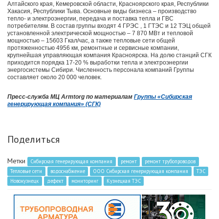
Алтайского края, Кемеровской области, Красноярского края, Республики
Хакасия, Республики Тыва. Основные виды бизнеса – производство
тепло- и электроэнергии, передача и поставка тепла и ГВС
потребителям. В состав группы входят 4 ГРЭС , 1 ГТЭС и 12 ТЭЦ общей
установленной электрической мощностью – 7 870 МВт и тепловой
мощностью – 15603 Гкал/час, а также тепловые сети общей
протяженностью 4956 км, ремонтные и сервисные компании,
крупнейшая управляющая компания Красноярска. На долю станций СГК
приходится порядка 17-20 % выработки тепла и электроэнергии
энергосистемы Сибири. Численность персонала компаний Группы
составляет около 20 000 человек.
Пресс-служба МЦ Armtorg по материалам
Группы «Сибирская
генерирующая компания» (СГК)
Поделиться
Метки
Сибирская генерирующая компания
ремонт
ремонт трубопроводов
Тепловые сети
водоснабжение
ООО Сибирская генерирующая компания
ТЭС
Новокузнецк
дефект
мониторинг
Кузнецкая ТЭС