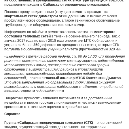
на собственных и арендованных сетях в контуре Кузнецкой ТЭЦ (оба
предприятия входят в Сибирскую генерирующую компанию).
Планово-предупредительные (текущие) ремонты проходят
на
квартальных сетях диаметром от 80 до 500 мм
и включают в себя
профилактическое обследование, а также техническое обслуживание
трубопроводов и оборудования тепловых камер.
Информация по объёмам ремонтов основывается на
мониторинге
состояния тепловых сетей
в течение осенне-зимнего периода. Так, с
августа 2017 года по март 2018 года энергетики МТСК обнаружили и
устранили более
350
дефектов на арендованных сетях, которые СГК
получила в обслуживание у муниципалитета (протяжённостью 320 км).
- Ежедневно в течение рабочей недели, с 9. 00 до 17.00, для проведения
ремонтов поквартально отключаем систему горячего водоснабжения
многоквартирных домов, предварительно согласовав график
отключений с администрациями районов и управляющими
компаниями, теплоснабжение потребителям подаём без
ограничений, -
пояснил
главный инженер МТСК Константин Дьячков.
–
Это мера вынужденная, но оправданная с точки зрения снижения
повреждаемости и повышения надёжности снабжения потребителей
теплом и горячим водоснабжением.
Энергетики приносят извинения потребителям за доставленные
неудобства и просят горожан с пониманием отнестись к вынужденным
временным отключениям горячего водоснабжения.
Справка:
Группа «Сибирская генерирующая компания» (СГК)
– энергетический
холдинг, осуществляющий свою деятельность на территории