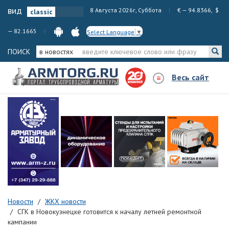
вид
8 Августа 2026г, Суббота
€ — 94.8366, $
— 82.1665
Select Language
▼
ПОИСК
в новостях
Весь сайт
Новости
ЖКХ новости
СГК в Новокузнецке готовится к началу летней ремонтной
кампании